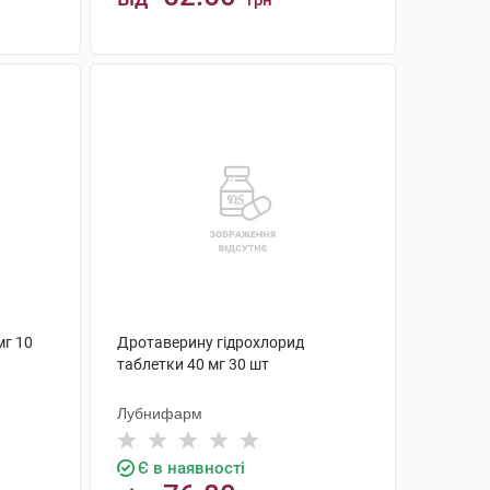
грн
КУПИТИ
мг 10
Дротаверину гідрохлорид
таблетки 40 мг 30 шт
Лубнифарм
Є в наявності