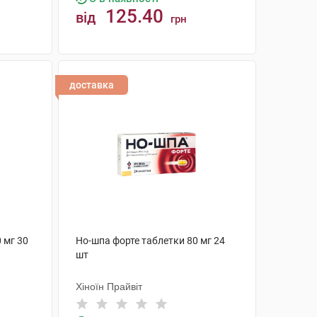
125.40
від
грн
КУПИТИ
доставка
 мг 30
Но-шпа форте таблетки 80 мг 24
шт
Хіноїн Прайвіт