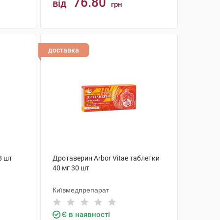
76.80
від
грн
КУПИТИ
доставка
8 шт
Дротаверин Arbor Vitae таблетки
40 мг 30 шт
Київмедпрепарат
Є в наявності