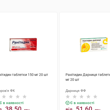
ітидин таблетки 150 мг 20 шт
Ранітидин Дарниця таблет
мг 20 шт
оров'я ФК
Дарниця ФФ
Є в наявності
Є в наявності
38.50
51.60
д
від