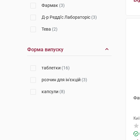
Фармак
(3)
Д-р Редді'с Лабораторіс
(3)
Тева
(2)
Торрент Фармасьютікалс
(1)
Форма випуску
КРКА
(1)
таблетки
(16)
розчин для ін'єкцій
(3)
капсули
(8)
Фа
Ки