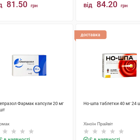
81.50
84.20
д
від
грн
грн
КУПИТИ
КУПИТИ
доставка
епразол Фармак капсули 20 мг
Но-шпа таблетки 40 мг 24 
 шт
рмак
Хіноїн Прайвіт
Є в наявності
Є в наявності