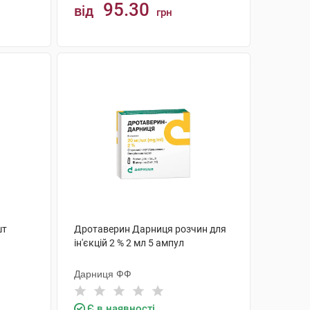
95.30
від
грн
КУПИТИ
шт
Дротаверин Дарниця розчин для
ін'єкцій 2 % 2 мл 5 ампул
Дарниця ФФ
Є в наявності