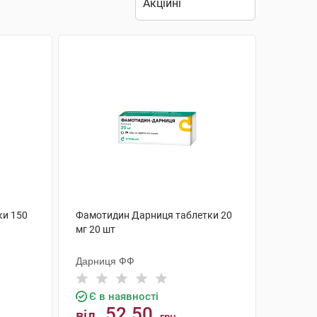
ки 150
Фамотидин Дарниця таблетки 20
мг 20 шт
Дарниця ФФ
Є в наявності
52.50
від