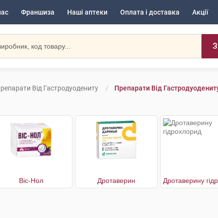
нас
Франшиза
Наші аптеки
Оплата і доставка
Акції
З
репарати Від Гастродуодениту
Препарати Від Гастродуоденит
Віс-Нол
Дротаверин