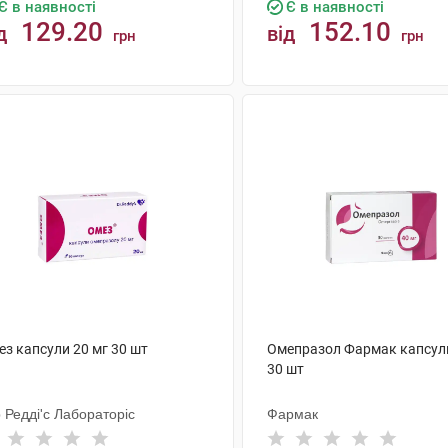
Є в наявності
Є в наявності
129.20
152.10
д
від
грн
грн
КУПИТИ
КУПИТИ
ез капсули 20 мг 30 шт
Омепразол Фармак капсули
30 шт
 Редді'с Лабораторіс
Фармак