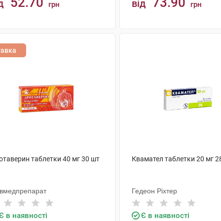
52.70
73.90
д
від
грн
грн
КУПИТИ
КУПИТИ
тавка
отаверин таблетки 40 мг 30 шт
Квамател таблетки 20 мг 2
ївмедпрепарат
Гедеон Ріхтер
Є в наявності
Є в наявності