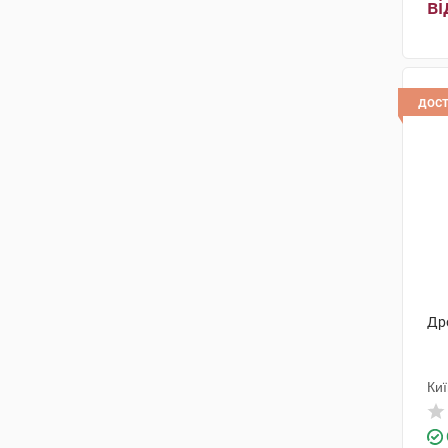
ві
дос
Др
Ки