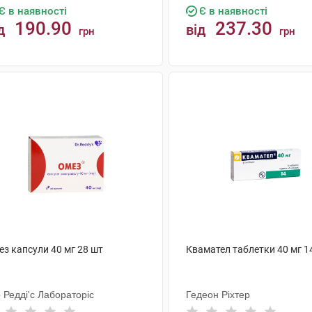
Є в наявності
Є в наявності
190.90
237.30
д
від
грн
грн
КУПИТИ
КУПИТИ
ез капсули 40 мг 28 шт
Квамател таблетки 40 мг 1
 Редді'с Лабораторіс
Гедеон Ріхтер