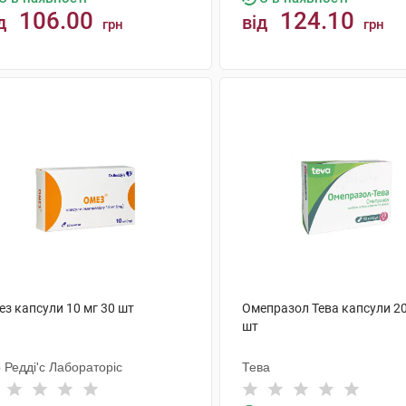
106.00
124.10
д
від
грн
грн
КУПИТИ
КУПИТИ
ез капсули 10 мг 30 шт
Омепразол Тева капсули 20
шт
 Редді'с Лабораторіс
Тева