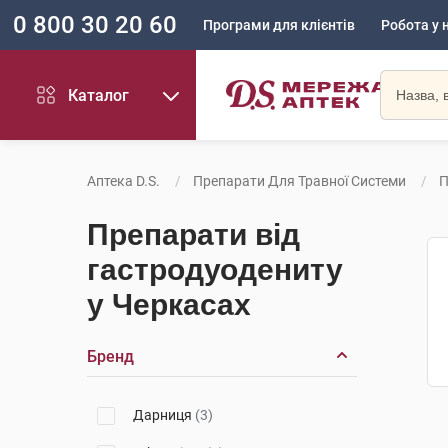
0 800 30 20 60
Програми для клієнтів
Робота у 
Каталог
Аптека D.S.
Препарати Для Травної Системи
П
Препарати від
гастродуодениту
у Черкасах
Бренд
Дарниця
(3)