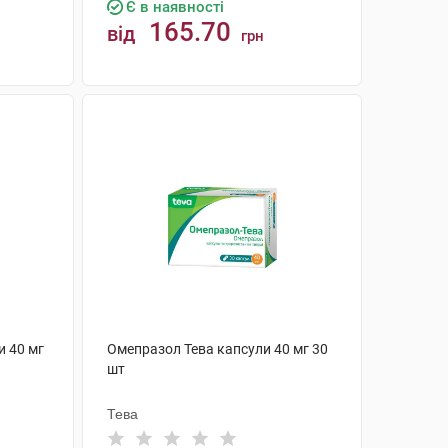
Є в наявності
165.70
від
грн
КУПИТИ
 40 мг
Омепразол Тева капсули 40 мг 30
шт
Тева