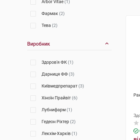
Arbor Vitae
(1)
Фармак
(2)
Тева
(2)
Виробник
Здоров'я ФК
(1)
Дарниця ФФ
(3)
Київмедпрепарат
(3)
Ран
Хіноїн Прайвіт
(6)
Лубнифарм
(1)
Зд
Гедеон Ріхтер
(2)
Лекхім-Харків
(1)
ві