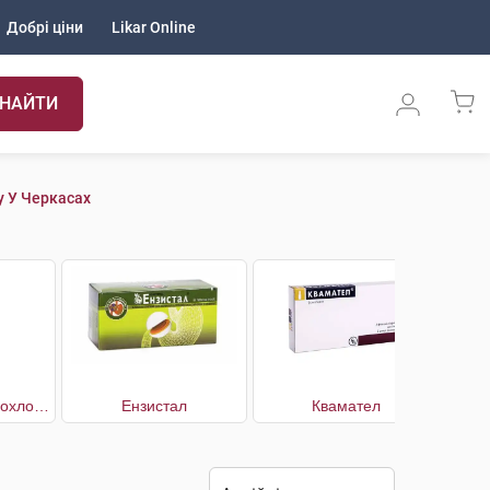
Добрі ціни
Likar Online
НАЙТИ
у У Черкасах
Дротаверину гідрохлорид
Ензистал
Квамател