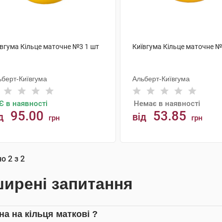
ївгума Кільце маточне №3 1 шт
Київгума Кільце маточне №
ьберт-Київгума
Альберт-Київгума
Є в наявності
Немає в наявності
95.00
53.85
д
від
грн
грн
АНАЛОГИ
КУПИТИ
но
2
з
2
ирені запитання
на на кільця маткові ?