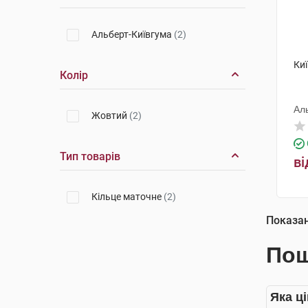
Альберт-Київгума
(2)
Ки
Колір
Ал
Жовтий
(2)
Тип товарів
ві
Кільце маточне
(2)
Показа
Пош
Яка ці