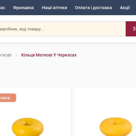
нас
Франшиза
Наші аптеки
Оплата і доставка
Акції
З
аткові
Кільця Маткові У Черкасах
тавка