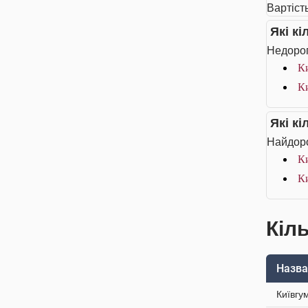
Вартість
Які к
Недорог
К
К
Які к
Найдоро
К
К
Кіль
Назва
Київгу