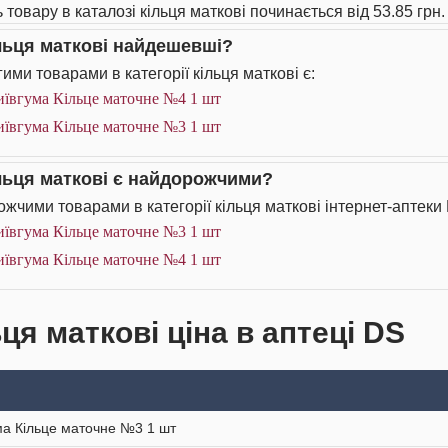
 товару в каталозі кільця маткові починається від 53.85 грн.
ільця маткові найдешевші?
ими товарами в категорії кільця маткові є:
иївгума Кільце маточне №4 1 шт
иївгума Кільце маточне №3 1 шт
ільця маткові є найдорожчими?
жчими товарами в категорії кільця маткові інтернет-аптеки 
иївгума Кільце маточне №3 1 шт
иївгума Кільце маточне №4 1 шт
ця маткові ціна в аптеці DS
ма Кільце маточне №3 1 шт