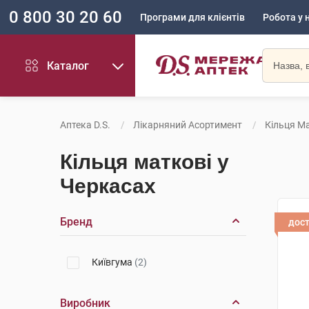
0 800 30 20 60
Програми для клієнтів
Робота у 
Каталог
Аптека D.S.
Лікарняний Асортимент
Кільця М
Кільця маткові у
Черкасах
Бренд
дос
Київгума
(2)
Виробник