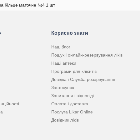
ма Кільце маточне №4 1 шт
ю
Корисно знати
Наш блог
Пошук і онлайн-резервування ліків
Наші аптеки
Програми для клієнтів
Довідка і Служба резервування
Застосунок
Запитання і відповіді
нційності
Оплата і доставка
ча
Послуга Likar Online
Довідник ліків