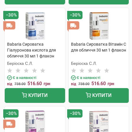
−30%
−30%
Babaria Сироватка
Babaria Сироватка Вітамін С
Гіалуронова кислота для
для обличчя 30 мл 1 флакон
обличчя 30 мл 1 флакон
Беріоска С.Л.
Беріоска С.Л.
Є в наявності
Є в наявності
516.60
516.60
грн
грн
від
738.00
від
738.00
КУПИТИ
КУПИТИ
−30%
−30%