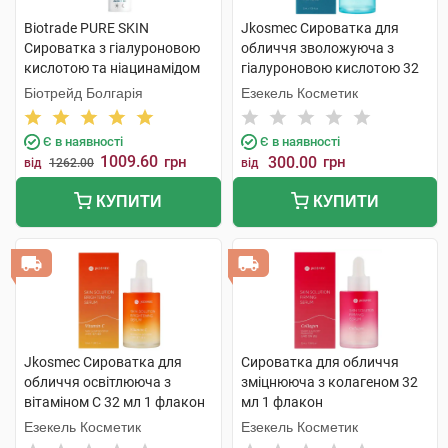
Biotrade PURE SKIN
Jkosmec Сироватка для
Сироватка з гіалуроновою
обличчя зволожуюча з
кислотою та ніацинамідом
гіалуроновою кислотою 32
30 мл 1 флакон
мл 1 флакон
Біотрейд Болгарія
Езекель Косметик
Є в наявності
Є в наявності
1009.60
грн
300.00
грн
від
1262.00
від
КУПИТИ
КУПИТИ
Jkosmec Сироватка для
Сироватка для обличчя
обличчя освітлююча з
зміцнююча з колагеном 32
вітаміном С 32 мл 1 флакон
мл 1 флакон
Езекель Косметик
Езекель Косметик