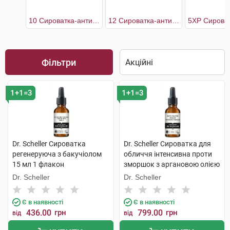
10 Сироватка-антиоксидант проти зморшок для оновленя шкіри обличчя
12 Сироватка-антиоксидант проти зморщок для оновлення сяяння шкіри обличчя
Фільтри
1+1=3
1+1=3
Dr. Scheller Сироватка
Dr. Scheller Сироватка для
регенеруюча з бакучіолом
обличчя інтенсивна проти
15 мл 1 флакон
зморшок з аргановою олією
30 мл 1 флакон
Dr. Scheller
Dr. Scheller
Є в наявності
Є в наявності
436.00
грн
799.00
грн
від
від