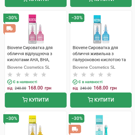
−30%
−30%
Biovene Сироватка для
Biovene Сироватка для
обличчя відлущуюча з
обличчя живильна з
кислотами AHA, BHA,
гіалуроновою кислотою та
маслом чайного дерева для
чорницею 10 мл 1 флакон
Biovene Cosmetics SL
Biovene Cosmetics SL
проблемної шкіри 10 мл 1
флакон
Є в наявності
Є в наявності
168.00
168.00
грн
грн
від
240.00
від
240.00
КУПИТИ
КУПИТИ
−30%
−30%