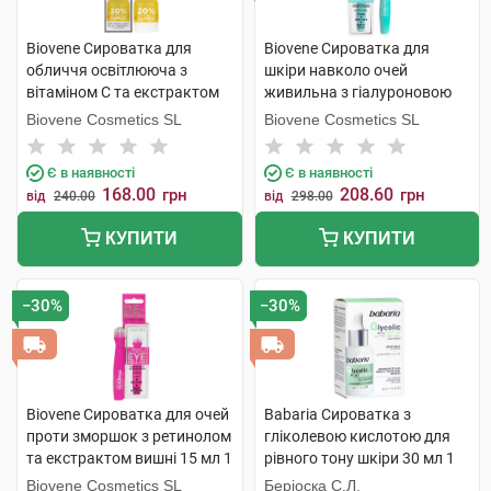
Biovene Сироватка для
Biovene Сироватка для
обличчя освітлююча з
шкіри навколо очей
вітаміном С та екстрактом
живильна з гіалуроновою
банана 10 мл 1 флакон
кислотою та чорницею 15
Biovene Cosmetics SL
Biovene Cosmetics SL
мл 1 флакон
Є в наявності
Є в наявності
168.00
208.60
грн
грн
від
240.00
від
298.00
КУПИТИ
КУПИТИ
−30%
−30%
Biovene Сироватка для очей
Babaria Сироватка з
проти зморшок з ретинолом
гліколевою кислотою для
та екстрактом вишні 15 мл 1
рівного тону шкіри 30 мл 1
флакон
флакон
Biovene Cosmetics SL
Беріоска С.Л.