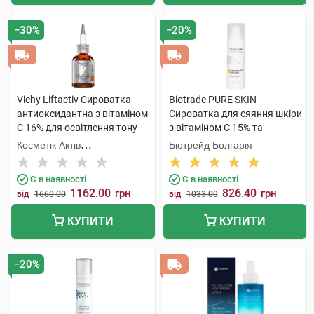
−30%
−20%
Vichy Liftactiv Сироватка
Biotrade PURE SKIN
антиоксидантна з вітаміном
Сироватка для сяяння шкіри
С 16% для освітлення тону
з вітаміном С 15% та
шкіри обличчя 20 мл 1
пептидами 30 мл 1 флакон
Косметік Актів
Біотрейд Болгарія
флакон
Інтернаціональ
Є в наявності
Є в наявності
1162.00
826.40
грн
грн
від
1660.00
від
1033.00
КУПИТИ
КУПИТИ
−20%