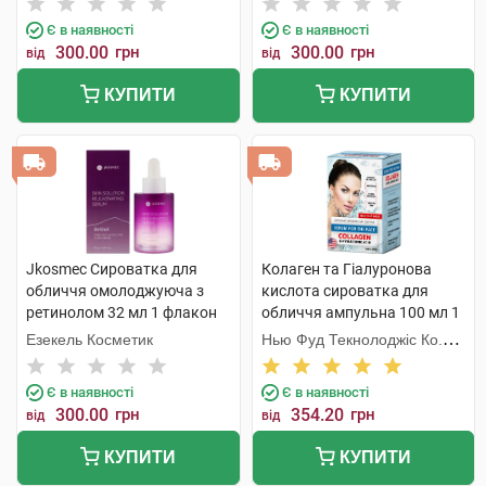
Є в наявності
Є в наявності
300.00
грн
300.00
грн
від
від
КУПИТИ
КУПИТИ
Jkosmec Сироватка для
Колаген та Гіалуронова
обличчя омолоджуюча з
кислота сироватка для
ретинолом 32 мл 1 флакон
обличчя ампульна 100 мл 1
флакон
Езекель Косметик
Нью Фуд Текнолоджіс Ко.
Лтд
Є в наявності
Є в наявності
300.00
грн
354.20
грн
від
від
КУПИТИ
КУПИТИ