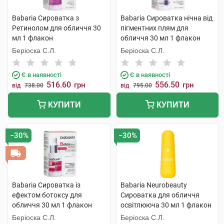
Babaria Сироватка з
Babaria Сироватка нічна від
Ретинолом для обличчя 30
пігментних плям для
мл 1 флакон
обличчя 30 мл 1 флакон
Беріоска С.Л.
Беріоска С.Л.
Є в наявності
Є в наявності
516.60
556.50
грн
грн
від
738.00
від
795.00
КУПИТИ
КУПИТИ
−30%
−30%
Babaria Сироватка із
Babaria Neurobeauty
ефектом ботоксу для
Сироватка для обличчя
обличчя 30 мл 1 флакон
освітлююча 30 мл 1 флакон
Беріоска С.Л.
Беріоска С.Л.