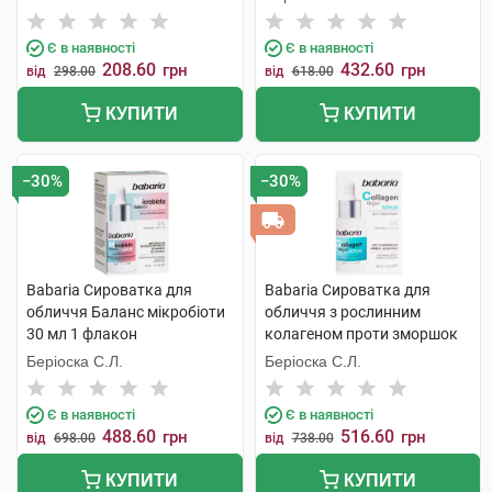
Є в наявності
Є в наявності
208.60
432.60
грн
грн
від
298.00
від
618.00
КУПИТИ
КУПИТИ
−30%
−30%
Babaria Сироватка для
Babaria Сироватка для
обличчя Баланс мікробіоти
обличчя з рослинним
30 мл 1 флакон
колагеном проти зморшок
30 мл 1 флакон
Беріоска С.Л.
Беріоска С.Л.
Є в наявності
Є в наявності
488.60
516.60
грн
грн
від
698.00
від
738.00
КУПИТИ
КУПИТИ