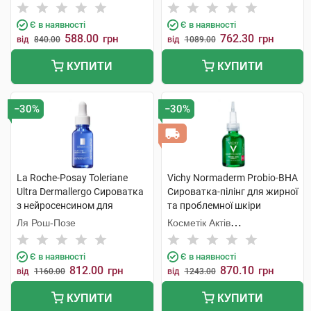
Є в наявності
Є в наявності
588.00
762.30
грн
грн
від
840.00
від
1089.00
КУПИТИ
КУПИТИ
−30%
−30%
La Roche-Posay Toleriane
Vichy Normaderm Probio-BHA
Ultra Dermallergo Сироватка
Сироватка-пілінг для жирної
з нейросенсином для
та проблемної шкіри
гіперчутливої та схильної до
обличчя 30 мл 1 флакон
Ля Рош-Позе
Косметік Актів
алергії шкіри 20 мл 1 флакон
Інтернаціональ
Є в наявності
Є в наявності
812.00
870.10
грн
грн
від
1160.00
від
1243.00
КУПИТИ
КУПИТИ