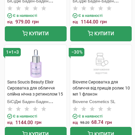
БіСіДжі Баден-Баден
БіСіДжі Баден-Баден
Косметікс Груп Гмбх
Косметікс Груп Гмбх
Є в наявності
Є в наявності
979.00
грн
1144.00
грн
від
від
КУПИТИ
КУПИТИ
1+1=3
−30%
Sans Soucis Beauty Elixir
Biovene Сироватка для
Сироватка для обличчя
обличчя від прищів ролик 10
олійна нічна з ретинолом 15
мл 1 флакон
мл 1 флакон
БіСіДжі Баден-Баден
Biovene Cosmetics SL
Косметікс Груп Гмбх
Є в наявності
Є в наявності
68.74
1144.00
грн
грн
від
від
98.20
КУПИТИ
КУПИТИ