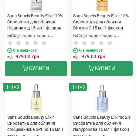
Sans Soucis Beauty Elixir 10%
Sans Soucis Beauty Elixir 10%
Сироватка для обличчя
Сироватка для обличчя
Ніацинамід 15 мл 1 флакон
Вітамін C 15 мл 1 флакон
БіСіДжі Баден-Баден
БіСіДжі Баден-Баден
Косметікс Груп Гмбх
Косметікс Груп Гмбх
Є в наявності
Є в наявності
979.00
грн
979.00
грн
від
від
КУПИТИ
КУПИТИ
1+1=3
1+1=3
Sans Soucis Beauty Elixir
Sans Soucis Beauty Elixirsс 2%
Сироватка для обличчя
Сироватка для обличчя
сонцезахисна SPF50 15 мл 1
гіалуронова 15 мл 1 флакон
флакон