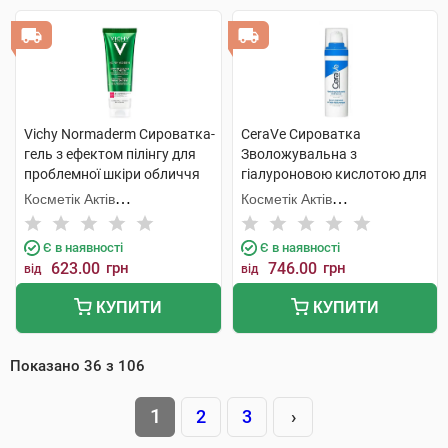
Vichy Normaderm Сироватка-
CeraVe Сироватка
гель з ефектом пілінгу для
Зволожувальна з
проблемної шкіри обличчя
гіалуроновою кислотою для
та тіла 125 мл 1 туба
всіх типів шкіри обличчя 30
Косметік Актів
Косметік Актів
мл 1 флакон
Інтернаціональ
Інтернаціональ
Є в наявності
Є в наявності
623.00
грн
746.00
грн
від
від
КУПИТИ
КУПИТИ
Показано
36
з
106
1
2
3
›