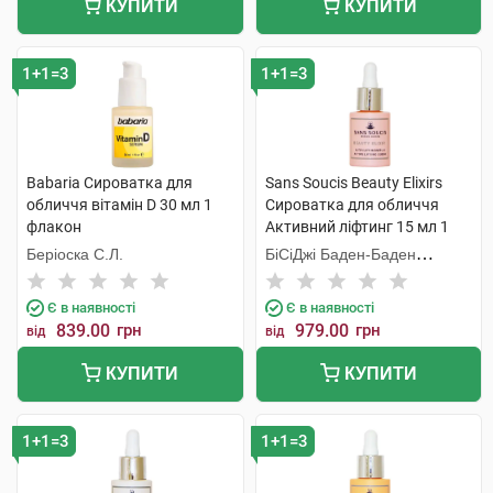
КУПИТИ
КУПИТИ
1+1=3
1+1=3
Babaria Сироватка для
Sans Soucis Beauty Elixirs
обличчя вітамін D 30 мл 1
Сироватка для обличчя
флакон
Активний ліфтинг 15 мл 1
флакон
Беріоска С.Л.
БіСіДжі Баден-Баден
Косметікс Груп Гмбх
Є в наявності
Є в наявності
839.00
грн
979.00
грн
від
від
КУПИТИ
КУПИТИ
1+1=3
1+1=3