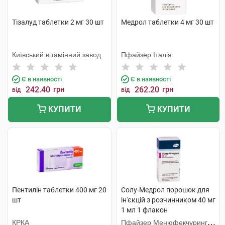
Тізалуд таблетки 2 мг 30 шт
Медрол таблетки 4 мг 30 шт
Київський вітамінний завод
Пфайзер Італія
Є в наявності
Є в наявності
242.40
грн
262.20
грн
від
від
КУПИТИ
КУПИТИ
Пентилін таблетки 400 мг 20
Солу-Медрол порошок для
шт
ін'єкцій з розчинником 40 мг
1 мл 1 флакон
КРКА
Пфайзер Менюфекчуринг