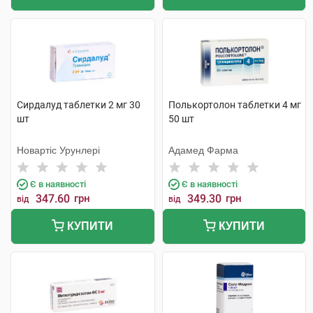
Сирдалуд таблетки 2 мг 30
Полькортолон таблетки 4 мг
шт
50 шт
Новартіс Урунлері
Адамед Фарма
Є в наявності
Є в наявності
347.60
грн
349.30
грн
від
від
КУПИТИ
КУПИТИ