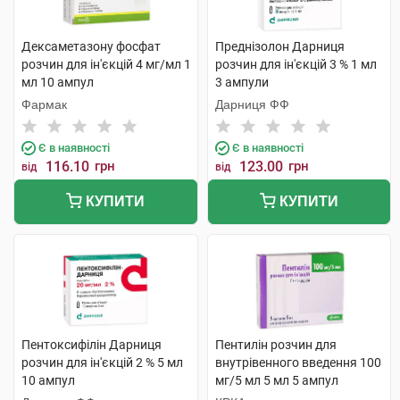
Дексаметазону фосфат
Преднізолон Дарниця
розчин для ін'єкцій 4 мг/мл 1
розчин для ін'єкцій 3 % 1 мл
мл 10 ампул
3 ампули
Фармак
Дарниця ФФ
Є в наявності
Є в наявності
116.10
грн
123.00
грн
від
від
КУПИТИ
КУПИТИ
Пентоксифілін Дарниця
Пентилін розчин для
розчин для ін'єкцій 2 % 5 мл
внутрівенного введення 100
10 ампул
мг/5 мл 5 мл 5 ампул