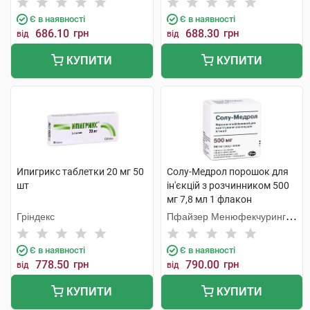
Є в наявності
Є в наявності
686.10
грн
688.30
грн
від
від
КУПИТИ
КУПИТИ
Ипигрикс таблетки 20 мг 50
Солу-Медрол порошок для
шт
ін'єкцій з розчинником 500
мг 7,8 мл 1 флакон
Гріндекс
Пфайзер Менюфекчуринг
Бельгія
Є в наявності
Є в наявності
778.50
грн
790.00
грн
від
від
КУПИТИ
КУПИТИ