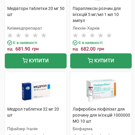
Медіаторн таблетки 20 мг 50
Параплексін розчин для
шт
ін'єкцій 5 мг/мл 1 мл 10
ампул
Київмедпрепарат
Лекхім-Харків
Є в наявності
Є в наявності
681.90
грн
682.00
грн
від
від
КУПИТИ
КУПИТИ
Медрол таблетки 32 мг 20
Лаферобіон ліофілізат для
шт
розчину для ін'єкцій 1000000
МО 10 шт
Пфайзер Італія
Біофарма