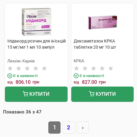
Іпідакорд розчин для ін'єкцій
Дексаметазон КРКА
15 мг/мл 1 мл 10 ампул
таблетки 20 мг 10 шт
Лекхім-Харків
КРКА
Є в наявності
Є в наявності
806.10
грн
827.00
грн
від
від
КУПИТИ
КУПИТИ
Показано
36
з
47
1
2
›