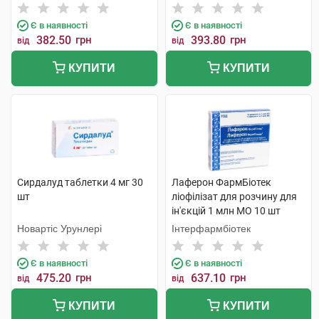
Є в наявності
Є в наявності
382.50
грн
393.80
грн
від
від
КУПИТИ
КУПИТИ
Сирдалуд таблетки 4 мг 30
Лаферон ФармБіотек
шт
ліофілізат для розчину для
ін'єкцій 1 млн МО 10 шт
Новартіс Урунлері
Інтерфармбіотек
Є в наявності
Є в наявності
475.20
грн
637.10
грн
від
від
КУПИТИ
КУПИТИ