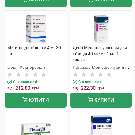
Метипред таблетки 4 мг 30
Депо-Медрол суспензія для
шт
ін'єкцій 40 мг/мл 1 мл 1
флакон
Оріон Корпорейшн
Пфайзер Менюфекчуринг
Бельгія
Є в наявності
Є в наявності
212.80
грн
222.30
грн
від
від
КУПИТИ
КУПИТИ