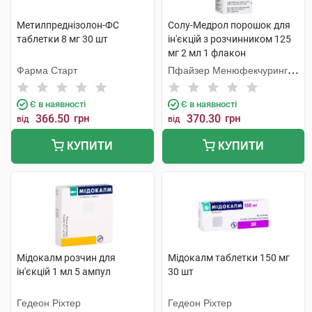
Метилпреднізолон-ФС
Солу-Медрол порошок для
таблетки 8 мг 30 шт
ін'єкцій з розчинником 125
мг 2 мл 1 флакон
Фарма Старт
Пфайзер Менюфекчуринг
Бельгія
Є в наявності
Є в наявності
366.50
грн
370.30
грн
від
від
КУПИТИ
КУПИТИ
Мідокалм розчин для
Мідокалм таблетки 150 мг
ін'єкцій 1 мл 5 ампул
30 шт
Гедеон Ріхтер
Гедеон Ріхтер