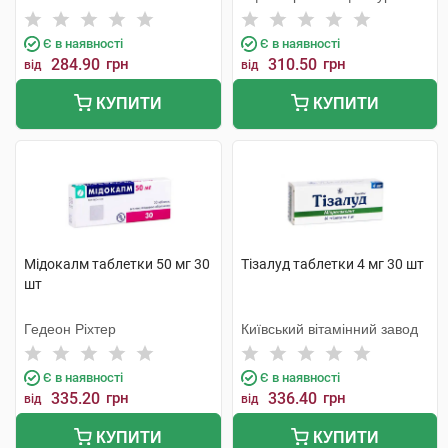
Бельгія
Є в наявності
Є в наявності
284.90
грн
310.50
грн
від
від
КУПИТИ
КУПИТИ
Мідокалм таблетки 50 мг 30
Тізалуд таблетки 4 мг 30 шт
шт
Гедеон Ріхтер
Київський вітамінний завод
Є в наявності
Є в наявності
335.20
грн
336.40
грн
від
від
КУПИТИ
КУПИТИ