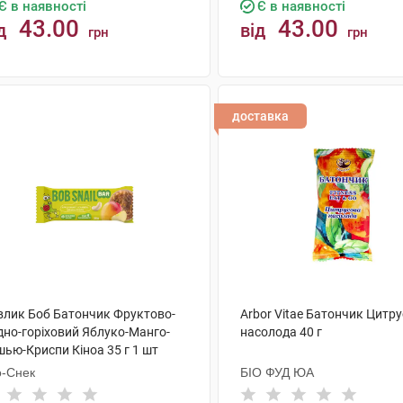
Є в наявності
Є в наявності
43.00
43.00
д
від
грн
грн
КУПИТИ
КУПИТИ
доставка
влик Боб Батончик Фруктово-
Arbor Vitae Батончик Цитр
дно-горіховий Яблуко-Манго-
насолода 40 г
шью-Криспи Кіноа 35 г 1 шт
о-Снек
БІО ФУД ЮА