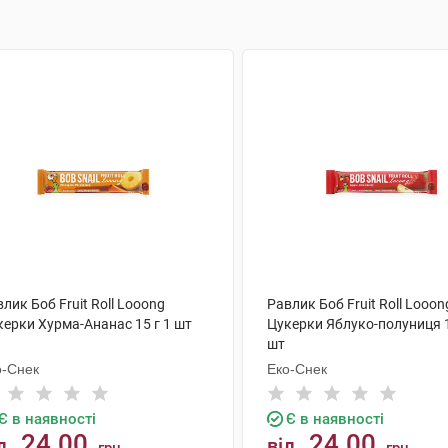
лик Боб Fruit Roll Looong
Равлик Боб Fruit Roll Looon
керки Хурма-Ананас 15 г 1 шт
Цукерки Яблуко-полуниця 1
шт
о-Снек
Еко-Снек
Є в наявності
Є в наявності
24.00
24.00
д
від