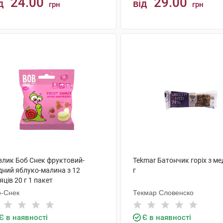
24.00
29.00
д
від
грн
грн
КУПИТИ
КУПИТИ
влик Боб Снек фруктовий-
Tekmar Батончик горіх з м
дний яблуко-малина з 12
г
яців 20 г 1 пакет
о-Снек
Текмар Словенско
Є в наявності
Є в наявності