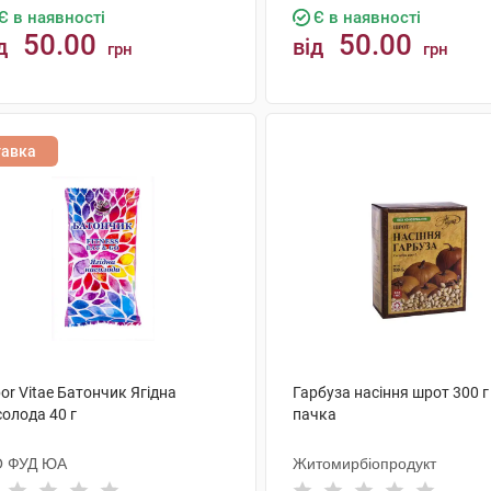
Є в наявності
Є в наявності
50.00
50.00
д
від
грн
грн
КУПИТИ
КУПИТИ
тавка
or Vitae Батончик Ягідна
Гарбуза насіння шрот 300 г
олода 40 г
пачка
О ФУД ЮА
Житомирбіопродукт