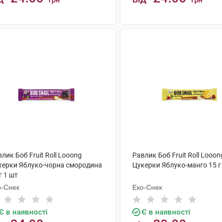
грн
грн
КУПИТИ
КУПИТИ
лик Боб Fruit Roll Looong
Равлик Боб Fruit Roll Looon
керки Яблуко-чорна смородина
Цукерки Яблуко-манго 15 г
г 1 шт
о-Снек
Еко-Снек
Є в наявності
Є в наявності