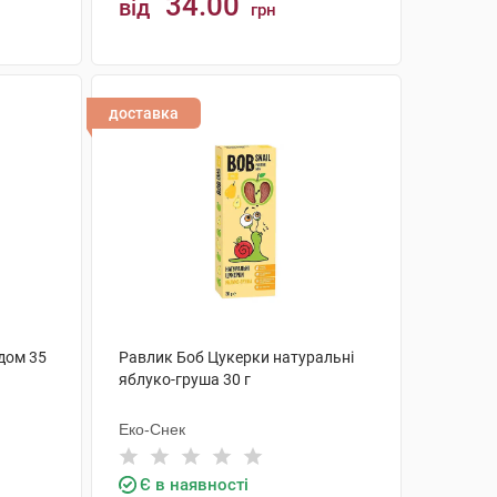
34.00
від
грн
КУПИТИ
доставка
едом 35
Равлик Боб Цукерки натуральні
яблуко-груша 30 г
Еко-Снек
Є в наявності