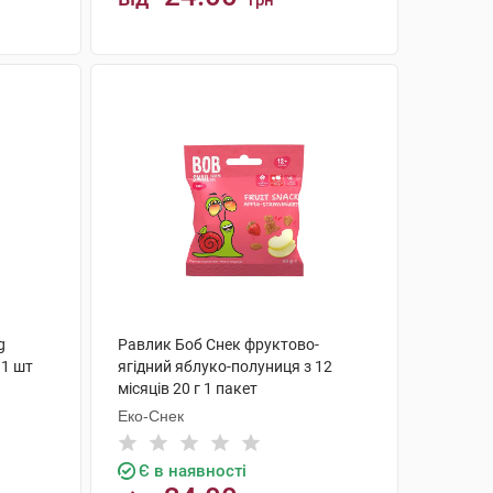
грн
КУПИТИ
g
Равлик Боб Снек фруктово-
 1 шт
ягідний яблуко-полуниця з 12
місяців 20 г 1 пакет
Еко-Снек
Є в наявності