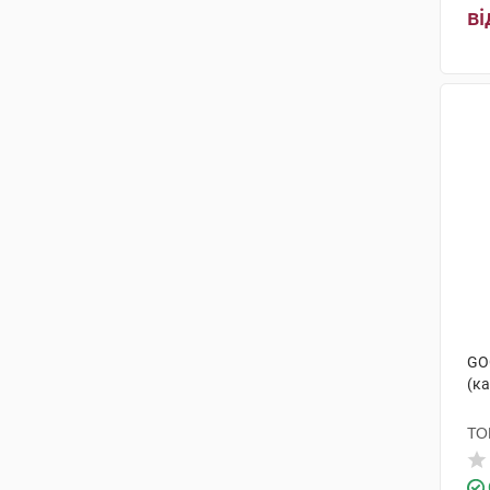
ві
GO
(ка
ТО