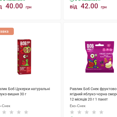
40.00
42.00
д
від
грн
грн
КУПИТИ
КУПИТИ
тавка
влик Боб Цукерки натуральні
Равлик Боб Снек фруктово
луко-вишня 30 г
ягідний яблуко-чорна смор
12 місяців 20 г 1 пакет
о-Снек
Еко-Снек