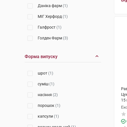
Даніка фарм
(1)
МІГ Херфорд
(1)
Галфрост
(1)
Голден Фарм
(3)
Технобіо
(1)
Форма випуску
Ерсель Фарма
(1)
шрот
(1)
суміш
(1)
Рав
Цу
насіння
(2)
15 
порошок
(1)
Ек
капсули
(1)