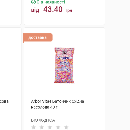
Є в наявності
43.40
від
грн
КУПИТИ
доставка
усова
Arbor Vitae Батончик Східна
насолода 40 г
БІО ФУД ЮА