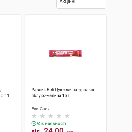
g
Равлик Боб Цукерки натуральні
5 г 1
яблуко-малина 15 г
Еко-Снек
Є в наявності
24.00
від