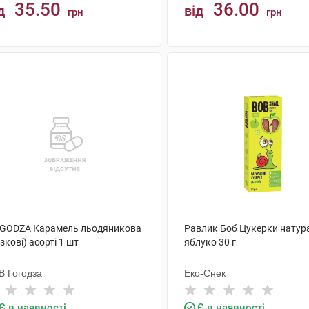
35.50
36.00
д
від
грн
грн
КУПИТИ
КУПИТИ
GODZA Карамель льодяникова
Равлик Боб Цукерки натур
зкові) асорті 1 шт
яблуко 30 г
В Гогодза
Еко-Снек
Є в наявності
Є в наявності