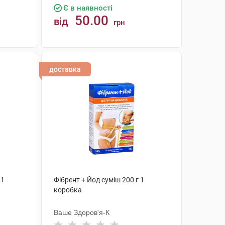
Є в наявності
50.00
від
грн
КУПИТИ
доставка
 1
Фібрент + Йод суміш 200 г 1
коробка
Ваше Здоров'я-К