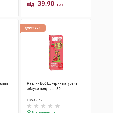
39.90
від
грн
КУПИТИ
доставка
альні
Равлик Боб Цукерки натуральні
яблуко-полуниця 30 г
Еко-Снек
Є в наявності