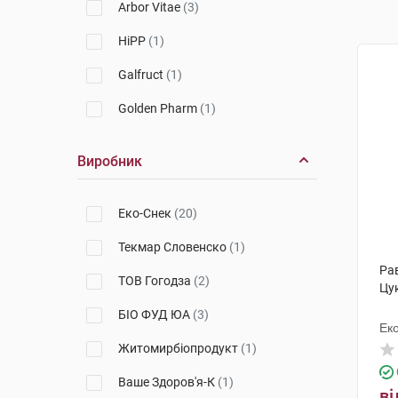
Arbor Vitae
(3)
HiPP
(1)
Galfruct
(1)
Golden Pharm
(1)
Виробник
Еко-Снек
(20)
Текмар Словенско
(1)
Рав
ТОВ Гогодза
(2)
Цу
БІО ФУД ЮА
(3)
Ек
Житомирбіопродукт
(1)
Ваше Здоров'я-К
(1)
ві