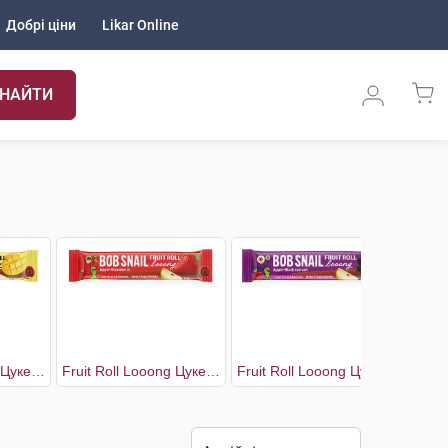
Добрі ціни
Likar Online
НАЙТИ
Fruit Roll Looong Цукерки Яблуко-манго
Fruit Roll Looong Цукерки Яблуко-полуниця
Fruit Roll Looong Цукерки Яблуко-чорна смородина