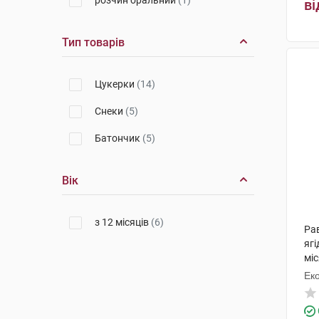
розчин оральний
(1)
ві
Тип товарів
Цукерки
(14)
Снеки
(5)
Батончик
(5)
Вік
з 12 місяців
(6)
Ра
ягі
міс
Ек