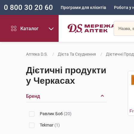
0 800 30 20 60
Програми для клієнтів
Робота у 
Каталог
Аптека D.S.
Дієта Та Схуднення
Дієтичні Про
Дієтичні продукти
у Черкасах
Бренд
Равлик Боб
(20)
Tekmar
(1)