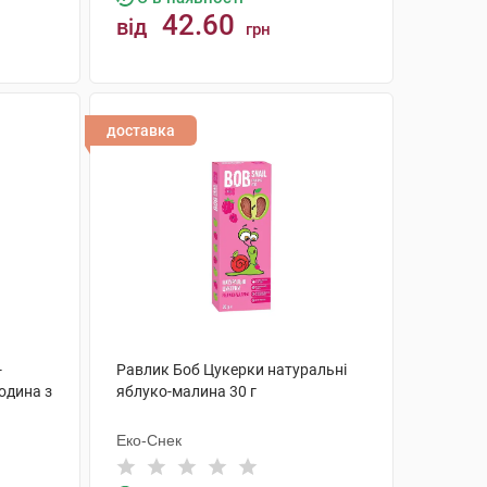
42.60
від
грн
КУПИТИ
доставка
-
Равлик Боб Цукерки натуральні
одина з
яблуко-малина 30 г
Еко-Снек