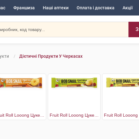
нас
Франшиза
Наші аптеки
Оплата і доставка
Акції
З
дукти
Дієтичні Продукти У Черкасах
Fruit Roll Looong Цукерки Хурма-Ананас
Fruit Roll Looong Цукерки Яблуко-груша