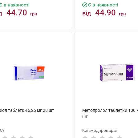
Є в наявності
Є в наявності
44.70
44.90
д
від
грн
грн
КУПИТИ
КУПИТИ
іол таблетки 6,25 мг 28 шт
Метопролол таблетки 100 
шт
КА
Київмедпрепарат