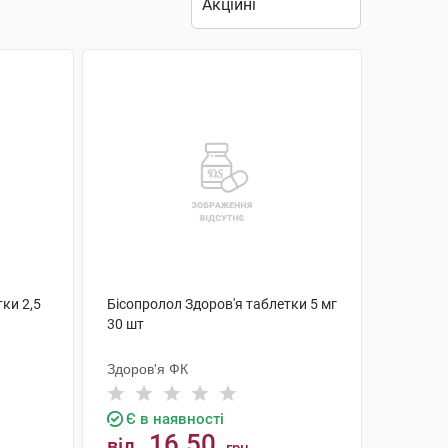
ки 2,5
Бісопролол Здоров'я таблетки 5 мг
30 шт
Здоров'я ФК
Є в наявності
16.50
від