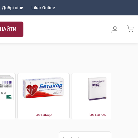
Добрі ціни
Likar Online
НАЙТИ
Бетакор
Беталок