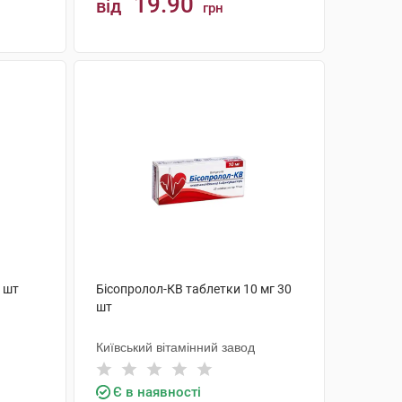
19.90
від
грн
КУПИТИ
0 шт
Бісопролол-КВ таблетки 10 мг 30
шт
Київський вітамінний завод
Є в наявності