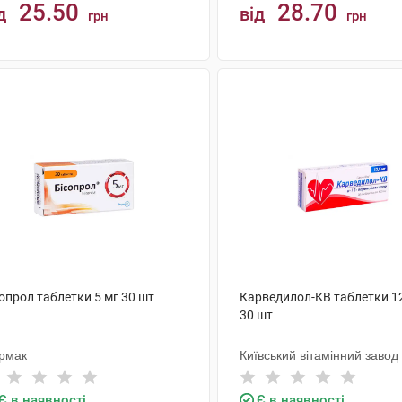
25.50
28.70
д
від
грн
грн
КУПИТИ
КУПИТИ
опрол таблетки 5 мг 30 шт
Карведилол-КВ таблетки 12
30 шт
рмак
Київський вітамінний завод
Є в наявності
Є в наявності