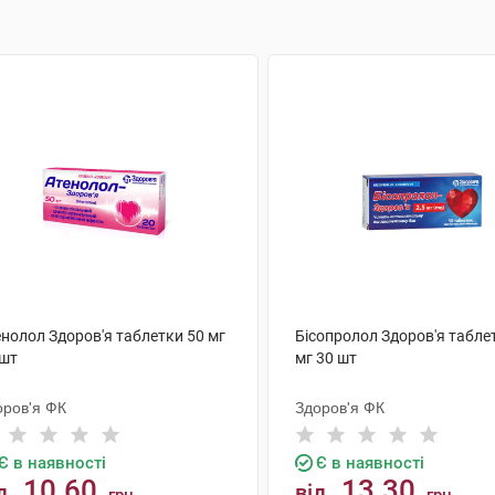
енолол Здоров'я таблетки 50 мг
Бісопролол Здоров'я таблет
 шт
мг 30 шт
оров'я ФК
Здоров'я ФК
Є в наявності
Є в наявності
10.60
13.30
д
від