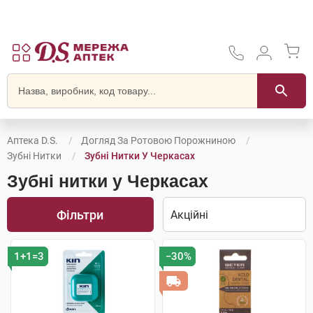
Аптека D.S.
Догляд За Ротовою Порожниною
Зубні Нитки
Зубні Нитки У Черкасах
Зубні нитки у Черкасах
Фільтри
1+1=3
−30%