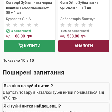
Curasept Зубна нитка чорна
Gum Ortho Зубна нитка
вощена з хлоргексидином
ортодонтична 1 шт
50 м 1 шт
Курасепт С.п.А.
Лабораторіо Бонтікуе
Є в наявності
Немає в наявності
168.00
грн
538.80
грн
від
від
АНАЛОГИ
КУПИТИ
Показано
10
з
10
Поширені запитання
Яка ціна на зубні нитки ?
Вартість товару в каталозі зубні нитки починається від
47.8 грн.
Які зубні нитки найдешевші?