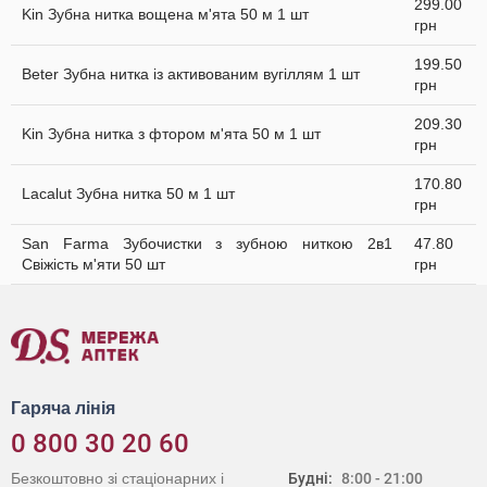
299.00
Kin Зубна нитка вощена м'ята 50 м 1 шт
грн
199.50
Beter Зубна нитка із активованим вугіллям 1 шт
грн
209.30
Kin Зубна нитка з фтором м'ята 50 м 1 шт
грн
170.80
Lacalut Зубна нитка 50 м 1 шт
грн
San Farma Зубочистки з зубною ниткою 2в1
47.80
Свіжість м'яти 50 шт
грн
Гаряча лінія
0 800 30 20 60
Безкоштовно зі стаціонарних і
Будні:
8:00 - 21:00