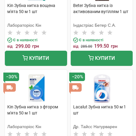
Kin Зубна нитка вощена
Beter Зубна нитка із
м'ята 50 м 1 шт
активованим вугіллям 1 шт
Лабораторіос Кін
Індастріас Бетер С.А.
Є в наявності
Є в наявності
199.50
299.00
грн
грн
від
від
285.00
КУПИТИ
КУПИТИ
−30%
−20%
Kin Зубна нитка з фтором
Lacalut Зубна нитка 50 м 1
м'ята 50 м 1 шт
шт
Лабораторіос Кін
Др. Тайсс Натурварен