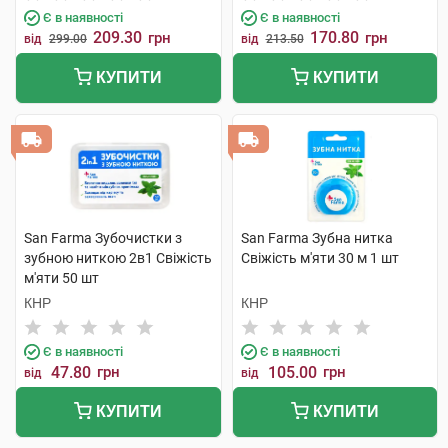
Є в наявності
Є в наявності
209.30
170.80
грн
грн
від
299.00
від
213.50
КУПИТИ
КУПИТИ
San Farma Зубочистки з
San Farma Зубна нитка
зубною ниткою 2в1 Свіжість
Свіжість м'яти 30 м 1 шт
м'яти 50 шт
КНР
КНР
Є в наявності
Є в наявності
47.80
грн
105.00
грн
від
від
КУПИТИ
КУПИТИ