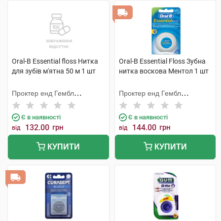
Oral-B Essential floss Нитка
Oral-B Essential Floss Зубна
для зубів м'ятна 50 м 1 шт
нитка воскова Ментол 1 шт
Проктер енд Гембл
Проктер енд Гембл
Меньюфекчурінг
Меньюфекчурінг
Є в наявності
Є в наявності
132.00
грн
144.00
грн
від
від
КУПИТИ
КУПИТИ