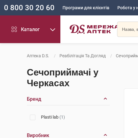
0 800 30 20 60
Програми для клієнтів
Робота у 
Каталог
Аптека D.S.
Реабілітація Та Догляд
Сечоприйм
Сечоприймачі у
Черкасах
Бренд
Plasti lab
(1)
Виробник