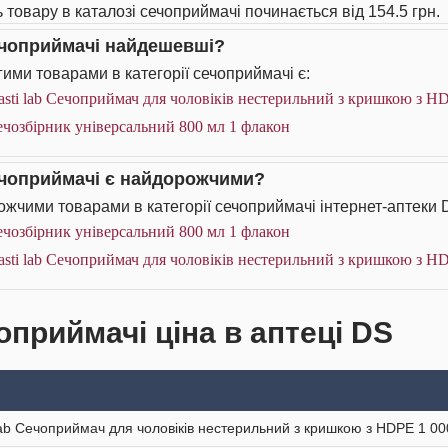
ь товару в каталозі сечоприймачі починається від 154.5 грн.
ечоприймачі найдешевші?
ими товарами в категорії сечоприймачі є:
asti lab Сечоприймач для чоловіків нестерильний з кришкою з H
чозбірник універсальний 800 мл 1 флакон
ечоприймачі є найдорожчими?
жчими товарами в категорії сечоприймачі інтернет-аптеки 
чозбірник універсальний 800 мл 1 флакон
asti lab Сечоприймач для чоловіків нестерильний з кришкою з H
оприймачі ціна в аптеці DS
 lab Сечоприймач для чоловіків нестерильний з кришкою з HDPE 1 00