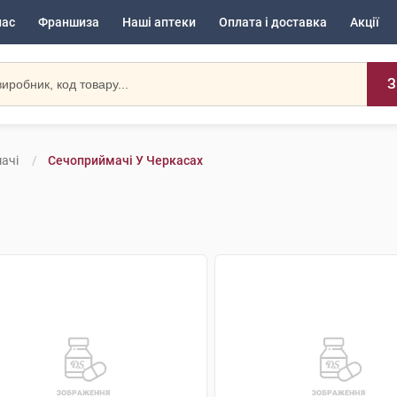
нас
Франшиза
Наші аптеки
Оплата і доставка
Акції
З
ачі
Сечоприймачі У Черкасах