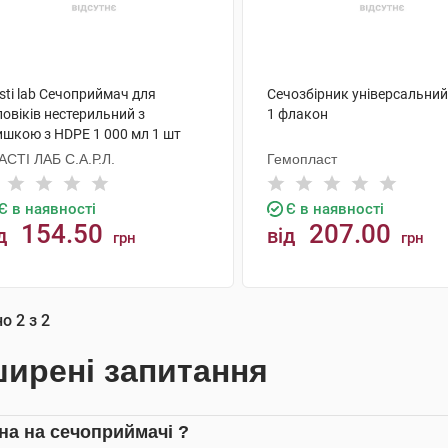
sti lab Сечоприймач для
Сечозбірник універсальний
овіків нестерильний з
1 флакон
ишкою з HDPE 1 000 мл 1 шт
АСТІ ЛАБ С.А.Р.Л.
Гемопласт
Є в наявності
Є в наявності
154.50
207.00
д
від
грн
грн
КУПИТИ
КУПИТИ
но
2
з
2
ирені запитання
іна на сечоприймачі ?