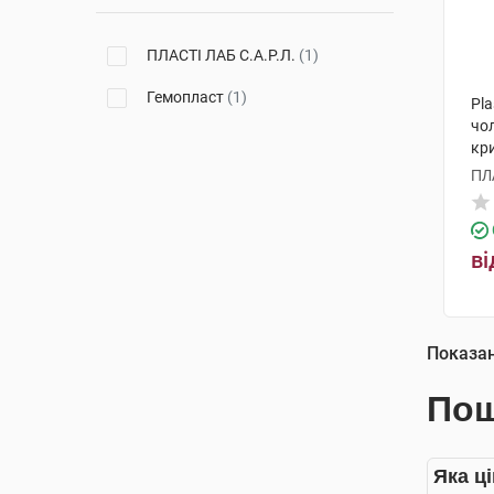
ПЛАСТІ ЛАБ С.А.Р.Л.
(1)
Гемопласт
(1)
Pla
чол
кр
ПЛ
ві
Показа
Пош
Яка ц