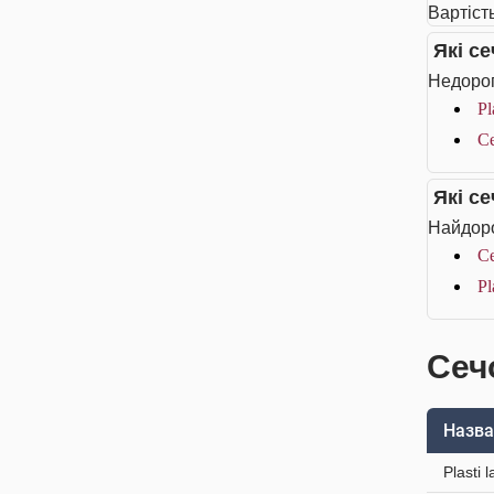
Вартіст
Які с
Недорог
Pl
Се
Які с
Найдоро
Се
Pl
Сеч
Назва
Plasti