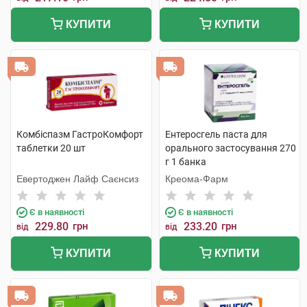
КУПИТИ
КУПИТИ
Комбіспазм ГастроКомфорт
Ентеросгель паста для
таблетки 20 шт
орального застосування 270
г 1 банка
Евертоджен Лайф Саєнсиз
Креома-Фарм
Є в наявності
Є в наявності
229.80
грн
233.20
грн
від
від
КУПИТИ
КУПИТИ