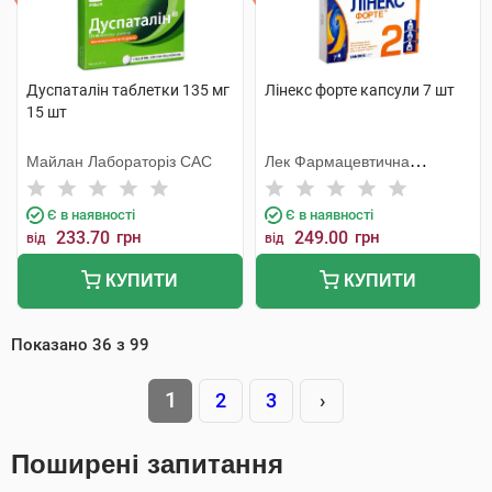
Дуспаталін таблетки 135 мг
Лінекс форте капсули 7 шт
15 шт
Майлан Лабораторіз САС
Лек Фармацевтична
компанія
Є в наявності
Є в наявності
233.70
грн
249.00
грн
від
від
КУПИТИ
КУПИТИ
Показано
36
з
99
1
2
3
›
Поширені запитання