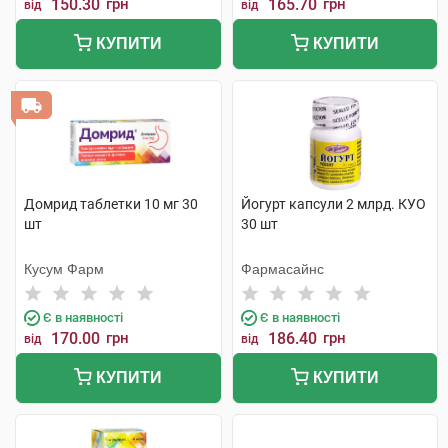
150.30
грн
165.70
грн
від
від
КУПИТИ
КУПИТИ
Домрид таблетки 10 мг 30
Йогурт капсули 2 млрд. КУО
шт
30 шт
Кусум Фарм
Фармасайнс
Є в наявності
Є в наявності
170.00
грн
186.40
грн
від
від
КУПИТИ
КУПИТИ