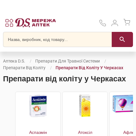
Аптека D.S.
Препарати Для Травної Системи
Препарати Від Коліту
Препарати Від Коліту У Черкасах
Препарати від коліту у Черкасах
Аспазмін
Атоксіл
Афлет