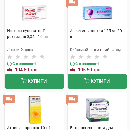
Но-х-ша супозиторії
Афлетин капсули 125 мг 20
ректальні 0,04 г 10 шт
шт
Лекхім-Харків
Київський вітамінний завод
Є в наявності
Є в наявності
104.80
грн
105.50
грн
від
від
КУПИТИ
КУПИТИ
Атоксіл порошок 10 г 1
Ентеросгель паста для