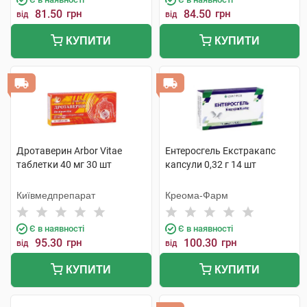
81.50
грн
84.50
грн
від
від
КУПИТИ
КУПИТИ
Дротаверин Arbor Vitae
Ентеросгель Екстракапс
таблетки 40 мг 30 шт
капсули 0,32 г 14 шт
Київмедпрепарат
Креома-Фарм
Є в наявності
Є в наявності
95.30
грн
100.30
грн
від
від
КУПИТИ
КУПИТИ