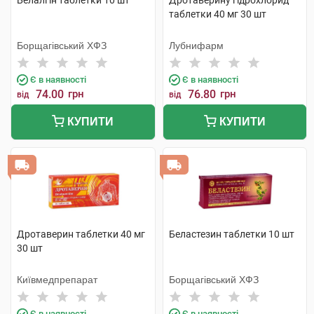
Белалгін таблетки 10 шт
Дротаверину гідрохлорид
таблетки 40 мг 30 шт
Борщагівський ХФЗ
Лубнифарм
Є в наявності
Є в наявності
74.00
грн
76.80
грн
від
від
КУПИТИ
КУПИТИ
Дротаверин таблетки 40 мг
Беластезин таблетки 10 шт
30 шт
Київмедпрепарат
Борщагівський ХФЗ
Є в наявності
Є в наявності