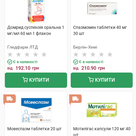
Домрид суспензія оральна 1
Спазмомен таблетки 40 мг
мг/мл 60 мл 1 флакон
30 шт
Гледфарм ЛТД
Берлін-Хемі
Є в наявності
Є в наявності
192.10
грн
210.90
грн
від
від
КУПИТИ
КУПИТИ
Мовеспазм таблетки 20 шт
Мотилігас капсули 120 мг 40
шт