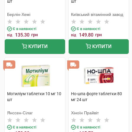
шт
шт
Берлін-Хемі
Київський вітамінний завод
Є в наявності
Є в наявності
135.30
грн
149.80
грн
від
від
КУПИТИ
КУПИТИ
Мотиліум таблетки 10 мг 10
Но-шпа форте таблетки 80
шт
мг 24 шт
Янссен-Сілаг
Хіноїн Прайвіт
Є в наявності
Є в наявності