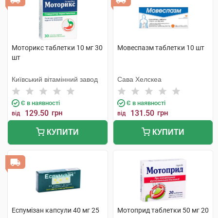
Моторикс таблетки 10 мг 30
Мовеспазм таблетки 10 шт
шт
Київський вітамінний завод
Сава Хелскеа
Є в наявності
Є в наявності
129.50
грн
131.50
грн
від
від
КУПИТИ
КУПИТИ
Еспумізан капсули 40 мг 25
Мотоприд таблетки 50 мг 20