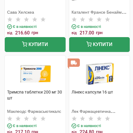
Сава Хелскеа
Каталент Франсе Бенайм
СА
Є в наявності
Є в наявності
216.60
грн
217.00
грн
від
від
КУПИТИ
КУПИТИ
Тримспа таблетки 200 мг 30
Лінекс капсули 16 шт
шт
Маклеодс Фармасьютикалс
Лек Фармацевтична
компанія
Є в наявності
Є в наявності
217.10
грн
224.80
грн
від
від