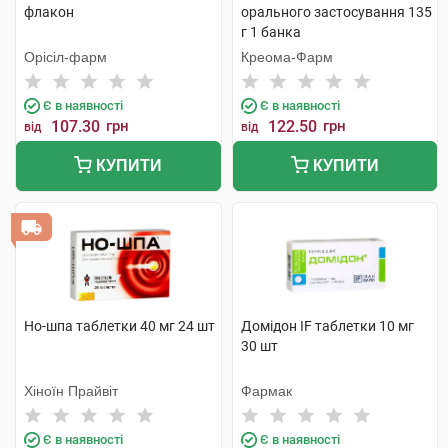
флакон
орального застосування 135
г 1 банка
Орісіл-фарм
Креома-Фарм
Є в наявності
Є в наявності
107.30
грн
122.50
грн
від
від
КУПИТИ
КУПИТИ
Но-шпа таблетки 40 мг 24 шт
Домідон IF таблетки 10 мг
30 шт
Хіноїн Прайвіт
Фармак
Є в наявності
Є в наявності