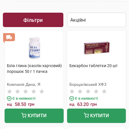
Фільтри
Біла глина (каолін харчовий)
Бекарбон таблетки 20 шт
порошок 50 г 1 пачка
Компанія Дана, Я
Борщагівський ХФЗ
Є в наявності
Є в наявності
58.50
грн
63.20
грн
від
від
КУПИТИ
КУПИТИ