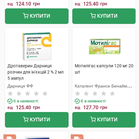
124.10
грн
125.40
грн
від
від
КУПИТИ
КУПИТИ
Дротаверин Дарниця
Мотилігас капсули 120 мг 20
розчин для ін'єкцій 2 % 2 мл
шт
5 ампул
Дарниця ФФ
Каталент Франсе Бенайм
СА
Є в наявності
Є в наявності
125.40
грн
127.70
грн
від
від
КУПИТИ
КУПИТИ