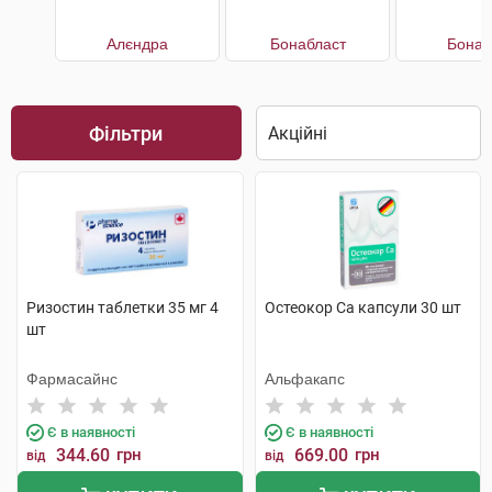
Алєндра
Бонабласт
Бонап
Фільтри
Ризостин таблетки 35 мг 4
Остеокор Cа капсули 30 шт
шт
Фармасайнс
Альфакапс
Є в наявності
Є в наявності
344.60
грн
669.00
грн
від
від