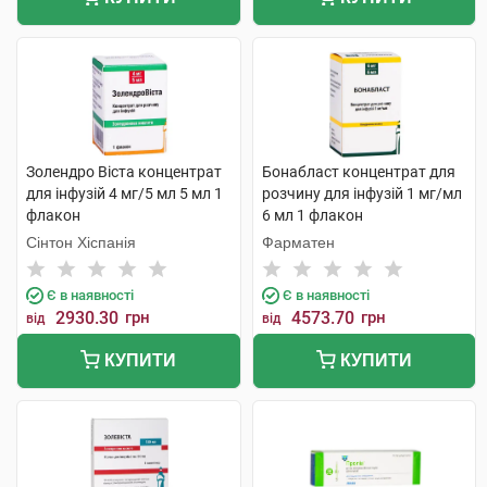
Золендро Віста концентрат
Бонабласт концентрат для
для інфузій 4 мг/5 мл 5 мл 1
розчину для інфузій 1 мг/мл
флакон
6 мл 1 флакон
Сінтон Хіспанія
Фарматен
Є в наявності
Є в наявності
2930.30
грн
4573.70
грн
від
від
КУПИТИ
КУПИТИ