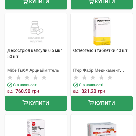
КУПИТИ
КУПИТИ
Декостріол капсули 0,5 мкг
Остеогенон таблетки 40 шт
50 шт
Мібе ГмбХ Арцнайміттель
П'єр Фабр Медикамент
Продакшн
Є в наявності
Є в наявності
760.90
грн
821.20
грн
від
від
КУПИТИ
КУПИТИ