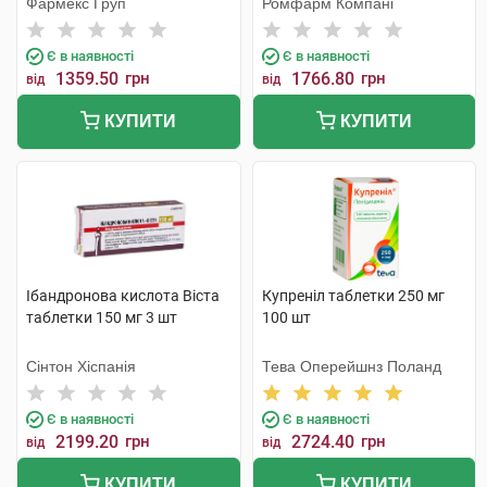
Фармекс Груп
Ромфарм Компані
Є в наявності
Є в наявності
1359.50
грн
1766.80
грн
від
від
КУПИТИ
КУПИТИ
Ібандронова кислота Віста
Купреніл таблетки 250 мг
таблетки 150 мг 3 шт
100 шт
Сінтон Хіспанія
Тева Оперейшнз Поланд
Є в наявності
Є в наявності
2199.20
грн
2724.40
грн
від
від
КУПИТИ
КУПИТИ