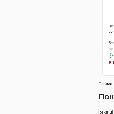
BD 
руч
Бек
ві
Показа
Пош
Яка ц