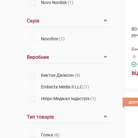
Novo Nordisk
(1)
Серія
BD 
руч
Novofine
(1)
Бек
Виробник
ві
Бектон Дікінсон
(4)
Embecta Media II LLC
(1)
Ніпро Медікал Індастріз
(1)
дос
Тип товарів
Голка
(6)