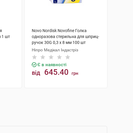
ля
Novo Nordisk Novofine Голка
 1 шт
одноразова стерильна для шприц-
ручок 30G 0,3 х 8 мм 100 шт
Ніпро Медікал Індастріз
Є в наявності
645.40
від
грн
КУПИТИ