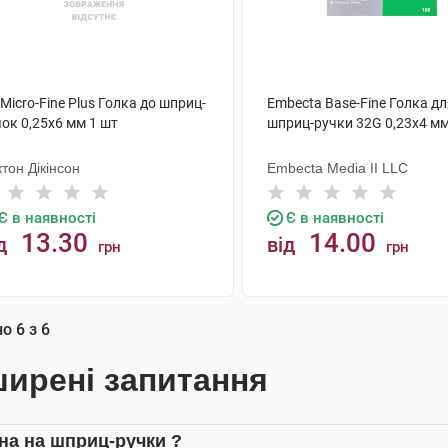
Micro-Fine Plus Голка до шприц-
Embecta Base-Fine Голка д
ок 0,25х6 мм 1 шт
шприц-ручки 32G 0,23х4 мм
тон Дікінсон
Embecta Media II LLC
Є в наявності
Є в наявності
13.30
14.00
д
від
грн
грн
КУПИТИ
КУПИТИ
но
6
з
6
ирені запитання
іна на шприц-ручки ?