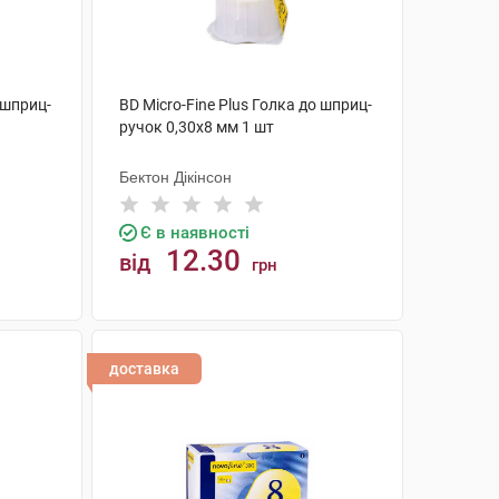
 шприц-
BD Micro-Fine Plus Голка до шприц-
ручок 0,30х8 мм 1 шт
Бектон Дікінсон
Є в наявності
12.30
від
грн
КУПИТИ
доставка