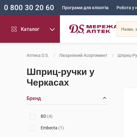
0 800 30 20 60
Програми для клієнтів
Робота у 
Каталог
Аптека D.S.
Лікарняний Асортимент
Шприц-Р
Шприц-ручки у
Черкасах
Бренд
BD
(4)
Embecta
(1)