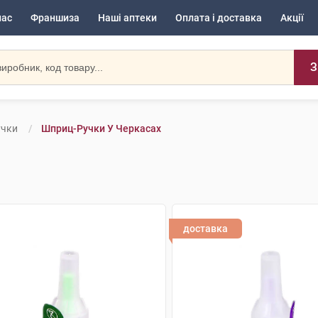
нас
Франшиза
Наші аптеки
Оплата і доставка
Акції
З
учки
Шприц-Ручки У Черкасах
доставка