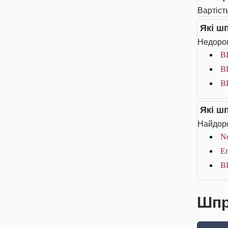
Вартіст
Які ш
Недорог
BD
BD
BD
Які ш
Найдоро
No
Em
BD
Шпр