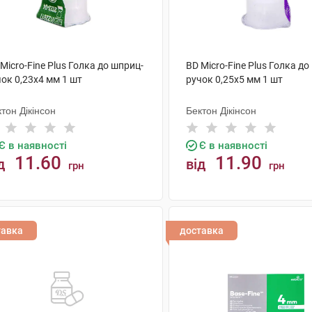
Micro-Fine Plus Голка до шприц-
BD Micro-Fine Plus Голка до
ок 0,23х4 мм 1 шт
ручок 0,25х5 мм 1 шт
тон Дікінсон
Бектон Дікінсон
Є в наявності
Є в наявності
11.60
11.90
д
від
грн
грн
КУПИТИ
КУПИТИ
тавка
доставка