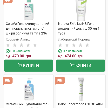
CeraVe Гель очищувальний
Noreva Exfoliac NS Гель
для нормальної і жирної
локальний догляд 30 мл 1
шкіри обличчя та тіла 236
туба
мл 1 флакон
Косметік Актів
Лабораторії Норева
Інтернаціональ
Є в наявності
Є в наявності
470.00
грн
474.00
грн
від
від
КУПИТИ
КУПИТИ
CeraVe Очищувальний гель
Babe Laboratorios STOP AKN