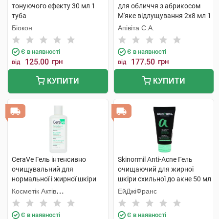
тонуючого ефекту 30 мл 1
для обличчя з абрикосом
туба
М'яке відлущування 2х8 мл 1
шт
Біокон
Апівіта С.А.
Є в наявності
Є в наявності
125.00
грн
177.50
грн
від
від
КУПИТИ
КУПИТИ
CeraVe Гель інтенсивно
Skinormil Anti-Acne Гель
очищувальний для
очищаючий для жирної
нормальної і жирної шкіри
шкіри схильної до акне 50 мл
обличчя та тіла 88 мл 1
1 туба
Косметік Актів
ЕйДжіФранс
флакон
Інтернаціональ
Є в наявності
Є в наявності