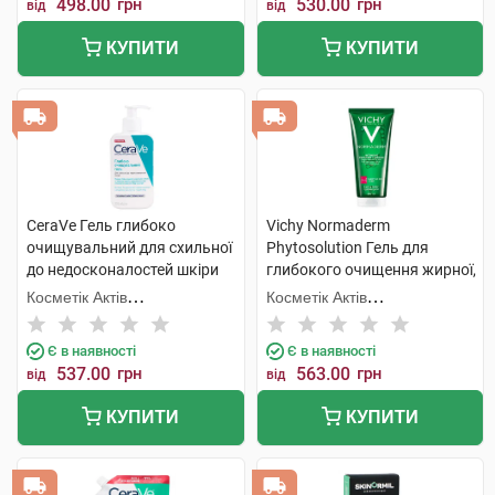
498.00
грн
530.00
грн
від
від
КУПИТИ
КУПИТИ
CeraVe Гель глибоко
Vichy Normaderm
очищувальний для схильної
Phytosolution Гель для
до недосконалостей шкіри
глибокого очищення жирної,
обличчя та тіла 236 мл 1
схильної до недоліків шкіри
Косметік Актів
Косметік Актів
флакон
200 мл 1 флакон
Інтернаціональ
Інтернаціональ
Є в наявності
Є в наявності
537.00
грн
563.00
грн
від
від
КУПИТИ
КУПИТИ