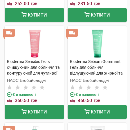
252.00
грн
281.50
грн
від
від
КУПИТИ
КУПИТИ
Bioderma Sensibio Гель
Bioderma Sebium Gommant
очищуючий для обличчя та
Гель для обличчя
контуру очей для чутливої
відлущуючий для жирної та
шкіри 100 мл 1 туба
комбінованої шкіри 75 мл 1
НАОС Екобайолоджі
НАОС Екобайолоджі
шт
Є в наявності
Є в наявності
360.50
грн
460.50
грн
від
від
КУПИТИ
КУПИТИ