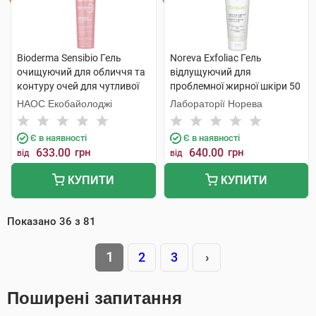
Bioderma Sensibio Гель
Noreva Exfoliac Гель
очищуючий для обличчя та
відлущуючий для
контуру очей для чутливої
проблемної жирної шкіри 50
шкіри 200 мл 1 флакон
мл 1 туба
НАОС Екобайолоджі
Лабораторії Норева
Є в наявності
Є в наявності
633.00
грн
640.00
грн
від
від
КУПИТИ
КУПИТИ
Показано
36
з
81
1
2
3
›
Поширені запитання