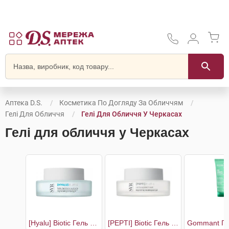
Аптека D.S.
Косметика По Догляду За Обличчям
Гелі Для Обличчя
Гелі Для Обличчя У Черкасах
Гелі для обличчя у Черкасах
[Hyalu] Biotic Гель відновлюючий для пружності шкіри
[PEPTI] Biotic Гель відновлюючий з матуючим ефектом