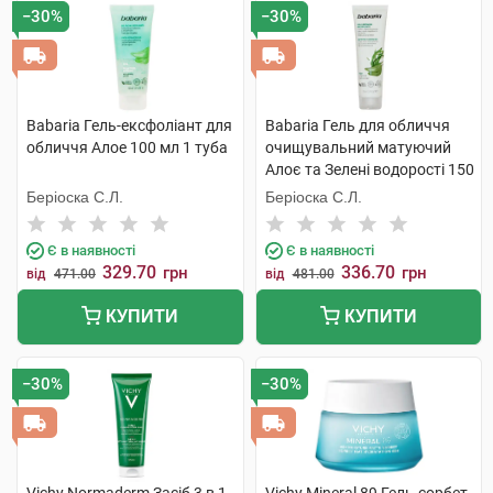
−30%
−30%
Babaria Гель-ексфоліант для
Babaria Гель для обличчя
обличчя Алое 100 мл 1 туба
очищувальний матуючий
Алоє та Зелені водорості 150
мл 1 туба
Беріоска С.Л.
Беріоска С.Л.
Є в наявності
Є в наявності
329.70
336.70
грн
грн
від
471.00
від
481.00
КУПИТИ
КУПИТИ
−30%
−30%