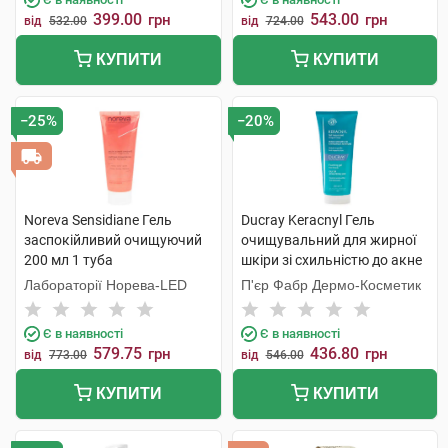
399.00
543.00
грн
грн
від
532.00
від
724.00
КУПИТИ
КУПИТИ
−25%
−20%
Noreva Sensidiane Гель
Ducray Keracnyl Гель
заспокійливий очищуючий
очищувальний для жирної
200 мл 1 туба
шкіри зі схильністю до акне
200 мл 1 туба
Лабораторії Норева-LED
П'єр Фабр Дермо-Косметик
Є в наявності
Є в наявності
579.75
436.80
грн
грн
від
773.00
від
546.00
КУПИТИ
КУПИТИ