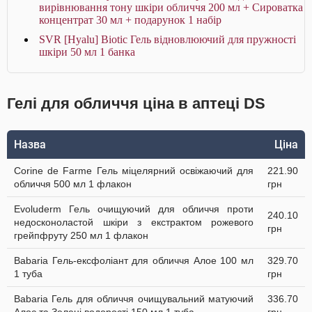
вирівнювання тону шкіри обличчя 200 мл + Сироватка
концентрат 30 мл + подарунок 1 набір
SVR [Hyalu] Biotic Гель відновлюючий для пружності
шкіри 50 мл 1 банка
Гелі для обличчя ціна в аптеці DS
Назва
Ціна
Corine de Farme Гель міцелярний освіжаючий для
221.90
обличчя 500 мл 1 флакон
грн
Evoluderm Гель очищуючий для обличчя проти
240.10
недосконоластой шкіри з екстрактом рожевого
грн
грейпфруту 250 мл 1 флакон
Babaria Гель-ексфоліант для обличчя Алое 100 мл
329.70
1 туба
грн
Babaria Гель для обличчя очищувальний матуючий
336.70