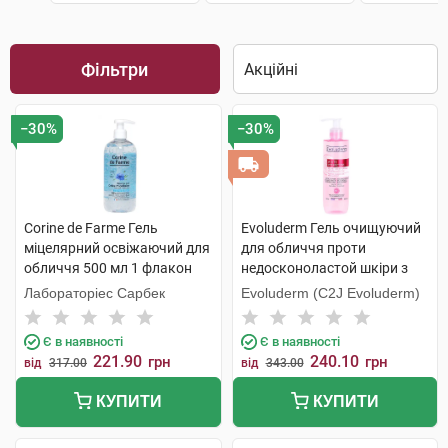
Фільтри
−30%
−30%
Corine de Farme Гель
Evoluderm Гель очищуючий
міцелярний освіжаючий для
для обличчя проти
обличчя 500 мл 1 флакон
недосконоластой шкіри з
екстрактом рожевого
Лабораторіес Сарбек
Evoluderm (C2J Evoluderm)
грейпфруту 250 мл 1 флакон
Є в наявності
Є в наявності
221.90
240.10
грн
грн
від
317.00
від
343.00
КУПИТИ
КУПИТИ