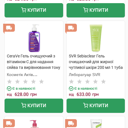
КУПИТИ
КУПИТИ
CeraVe Гель очищуючий з
SVR Sebiaclear Гель
вітаміном С для надання
очищаючий для жирної
сяйва та вирівнювання тону
чутливої шкіри 200 мл 1 туба
шкіри обличчя 236 шт 1
Косметік Актів
Ляборатуар SVR
флакон
Інтернаціональ
Є в наявності
Є в наявності
628.00
грн
633.00
грн
від
від
КУПИТИ
КУПИТИ