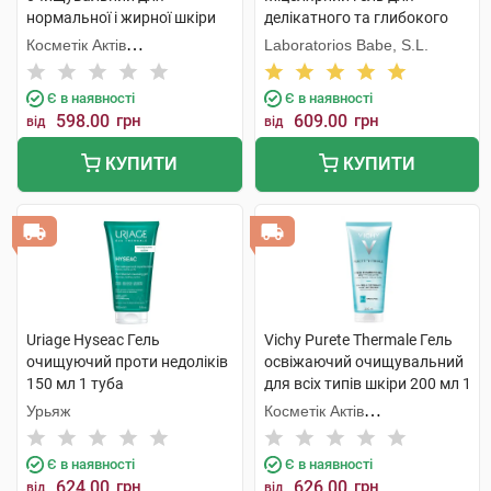
нормальної і жирної шкіри
делікатного та глибокого
обличчя та тіла 473 мл 1
очищення 240 мл 1 флакон
Косметік Актів
Laboratorios Babe, S.L.
флакон
Інтернаціональ
Є в наявності
Є в наявності
598.00
грн
609.00
грн
від
від
КУПИТИ
КУПИТИ
Uriage Hyseac Гель
Vichy Purete Thermale Гель
очищуючий проти недоліків
освіжаючий очищувальний
150 мл 1 туба
для всіх типів шкіри 200 мл 1
флакон
Урьяж
Косметік Актів
Інтернаціональ
Є в наявності
Є в наявності
624.00
грн
626.00
грн
від
від