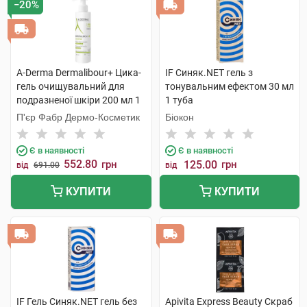
−20%
A-Derma Dermalibour+ Цика-
IF Синяк.NET гель з
гель очищувальний для
тонувальним ефектом 30 мл
подразненої шкіри 200 мл 1
1 туба
флакон
П'єр Фабр Дермо-Косметик
Біокон
Є в наявності
Є в наявності
552.80
грн
125.00
грн
від
691.00
від
КУПИТИ
КУПИТИ
IF Гель Синяк.NET гель без
Apivita Express Beauty Скраб