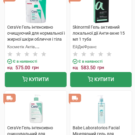
CeraVe Гель інтенсивно
Skinormil Гель активний
очищуючий для нормальної і
локальної дії Анти-акне 15
жирної шкіри обличчя і тіла
мл 1 туба
473 мл 1 пакет
Косметік Актів
ЕйДжіФранс
Інтернаціональ
Є в наявності
Є в наявності
575.00
грн
583.50
грн
від
від
КУПИТИ
КУПИТИ
CeraVe Гель інтенсивно
Babe Laboratorios Facial
очищувальний для
Міцелярний гель для