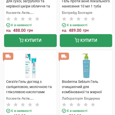
для сухої, загрубілої та
Гель проти акне локального
нерівної шкіри обличчя та
нанесення 10 мл 1 туба
тіла 236 мл 1 флакон
Косметік Актів
Біотрейд Болгарія
Інтернаціональ
Є в наявності
Є в наявності
488.00
грн
489.00
грн
від
від
КУПИТИ
КУПИТИ
CeraVe Гель-догляд з
Bioderma Sebium Гель
саліциловою, молочною та
очищаючий для
гліколевою кислотами
комбінованої та жирної
проти недосконалостей
шкіри 200 мл 1 флакон
Косметік Актів
Лабораторія Біодерма
шкіри обличчя 40 мл 1 туба
Інтернаціональ
Є в наявності
Є в наявності