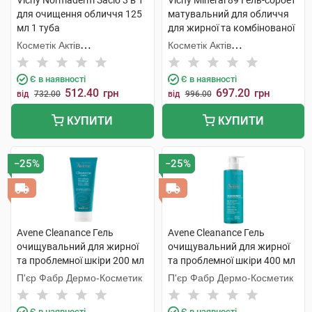
Vichy Normaderm Засіб 3 в 1
Vichy Mineral 89 Гель-сорбет
для очищення обличчя 125
матувальний для обличчя
мл 1 туба
для жирної та комбінованої
шкіри 50 мл 1 банка
Косметік Актів
Косметік Актів
Інтернаціональ
Інтернаціональ
Є в наявності
Є в наявності
512.40
697.20
грн
грн
від
732.00
від
996.00
КУПИТИ
КУПИТИ
−25%
−25%
Avene Cleanance Гель
Avene Cleanance Гель
очищувальний для жирної
очищувальний для жирної
та проблемної шкіри 200 мл
та проблемної шкіри 400 мл
1 флакон
1 флакон
П'єр Фабр Дермо-Косметик
П'єр Фабр Дермо-Косметик
Є в наявності
Є в наявності