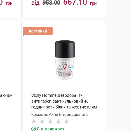
0
667.10
від
953.00
грн
грн
КУПИТИ
доставка
жаючий
Vichy Homme Дезодорант-
антиперспірант кульковий 48
годин проти білих та жовтих плям
на одязі, для чоловіків 50 мл 1
Косметік Актів Інтернаціональ
флакон
Є в наявності