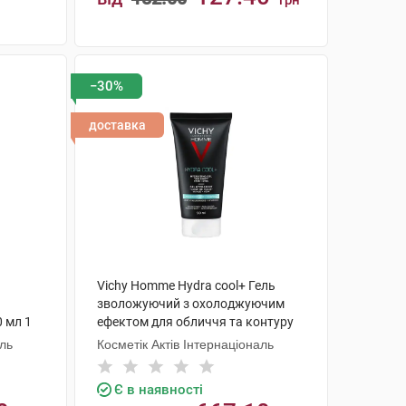
грн
КУПИТИ
−30%
доставка
Vichy Homme Hydra cool+ Гель
зволожуючий з охолоджуючим
0 мл 1
ефектом для обличчя та контуру
очей 50 мл 1 туба
аль
Косметік Актів Інтернаціональ
Є в наявності