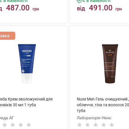
Є в наявності
Є в наявності
487.00
491.00
д
від
грн
грн
КУПИТИ
КУПИТИ
тавка
leda Крем зволожуючий для
Nuxe Men Гель очищуючий 
овіків 30 мл 1 туба
обличчя, тіла та волосся 2
туба
леда АГ
Лабораторія Нюкс