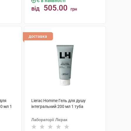
Є в наявності
505.00
від
грн
КУПИТИ
доставка
для
Lierac Homme Гель для душу
00 мл 1
інтегральний 200 мл 1 туба
Лабораторії Лієрак