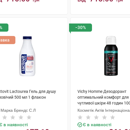
грн
грн
КУПИТИ
КУПИТИ
%
−30%
тавка
tovit Lactourea Гель для душу
Vichy Homme Дезодорант
ловічий 500 мл 1 флакон
оптимальний комфорт для
чутливої шкіри 48 годин 10
флакон
 Марка Брендс С.Л
Косметік Актів Інтернаціон
Є в наявності
Є в наявності