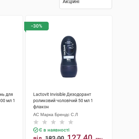
−30%
унь для
Lactovit Invisible Дезодорант
300 мл 1
роликовий чоловічий 50 мл 1
флакон
АС Марка Брендс С.Л
Є в наявності
127.40
від
182.00