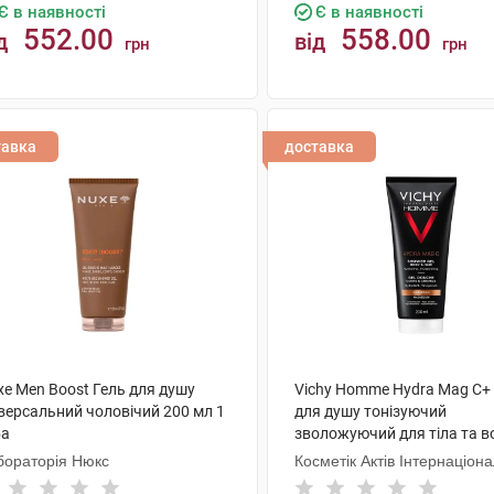
Є в наявності
Є в наявності
552.00
558.00
д
від
грн
грн
КУПИТИ
КУПИТИ
тавка
доставка
xe Men Boost Гель для душу
Vichy Homme Hydra Mag C+
іверсальний чоловічий 200 мл 1
для душу тонізуючий
ба
зволожуючий для тіла та в
200 мл 1 туба
бораторія Нюкс
Косметік Актів Інтернаціон