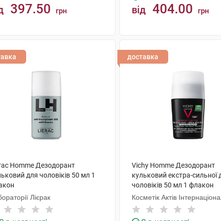
397.50
404.00
д
від
грн
грн
КУПИТИ
КУПИТИ
тавка
доставка
erac Homme Дезодорант
Vichy Homme Дезодорант
ьковий для чоловіків 50 мл 1
кульковий екстра-сильної д
акон
чоловіків 50 мл 1 флакон
ораторії Лієрак
Косметік Актів Інтернаціон