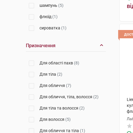
ві
шампунь
(5)
флюїд
(1)
сироватка
(1)
дос
Призначення
Для області пахв
(8)
Для тіла
(2)
Для обличчя
(7)
Для обличчя, тіла, волосся
(2)
Li
кул
Для тіла та волосся
(2)
фл
Лаб
Для волосся
(5)
Для обличчя та тіла
(1)