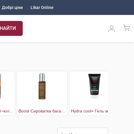
Добрі ціни
Likar Online
НАЙТИ
Boost Дезодорант чоловічий 2 х 50 мл
Boost Сироватка багатоцільова чоловіча для обличчя
Hydra cool+ Гель зволожуючий з охолоджуючим ефектом для обличчя та контуру очей