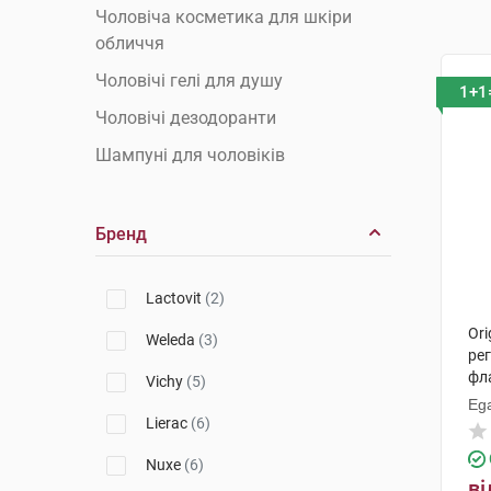
Чоловіча косметика для шкіри
обличчя
Чоловічі гелі для душу
1+1
Чоловічі дезодоранти
Шампуні для чоловіків
Бренд
Lactovit
(2)
Ori
Weleda
(3)
ре
фл
Vichy
(5)
Ega
Lierac
(6)
Nuxe
(6)
ві