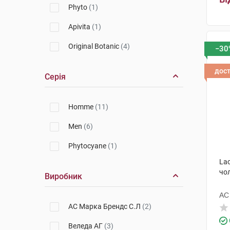
Phyto
(1)
Apivita
(1)
Original Botanic
(4)
−30
дос
Серія
Homme
(11)
Men
(6)
Phytocyane
(1)
Lac
чо
Виробник
АС
АС Марка Брендс С.Л
(2)
Веледа АГ
(3)