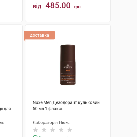
485.00
від
грн
КУПИТИ
доставка
Nuxe Men Дезодорант кульковий
ії для
50 мл 1 флакон
аль
Лабораторія Нюкс