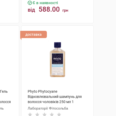
Є в наявності
588.00
від
грн
КУПИТИ
доставка
 Гель
Phyto Phytocyane
Відновлювальний шампунь для
олосся
волосся чоловіків 250 мл 1
флакон
аль
Лабораторії Фітосольба