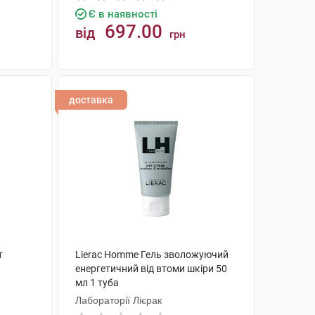
Є в наявності
697.00
від
грн
КУПИТИ
доставка
т
Lierac Homme Гель зволожуючий
енергетичний від втоми шкіри 50
мл 1 туба
Лабораторії Лієрак