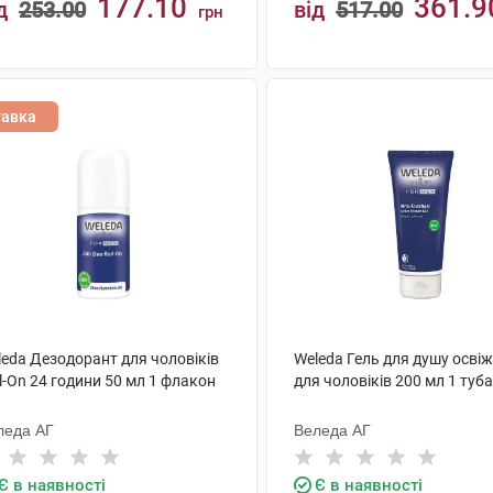
177.10
361.9
д
253.00
від
517.00
грн
КУПИТИ
КУПИТИ
тавка
leda Дезодорант для чоловіків
Weleda Гель для душу осві
l-On 24 години 50 мл 1 флакон
для чоловіків 200 мл 1 туба
леда АГ
Веледа АГ
Є в наявності
Є в наявності