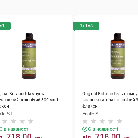
=3
1+1=3
ginal Botanic Шампунь
Original Botanic Гель-шамп
гулюючий чоловічий 300 мл 1
волосся та тіла чоловічий 
акон
флакон
lle S.L.
Egalle S.L.
Є в наявності
Є в наявності
718.00
718.00
д
від