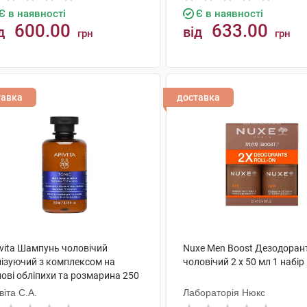
Є в наявності
Є в наявності
600.00
633.00
д
від
грн
грн
КУПИТИ
КУПИТИ
тавка
доставка
ivita Шампунь чоловічий
Nuxe Men Boost Дезодоран
нізуючий з комплексом на
чоловічий 2 х 50 мл 1 набір
ові обліпихи та розмарина 250
 1 флакон
віта С.А.
Лабораторія Нюкс