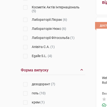
ві
Косметік Актів Інтернаціональ
(5)
Лабораторії Лієрак
(6)
дос
Лабораторія Нюкс
(6)
Лабораторії Фітосольба
(1)
Апівіта С.А.
(1)
Egalle S.L.
(4)
Форма випуску
We
Rol
дезодорант
(7)
гель
(10)
Ве
крем
(1)