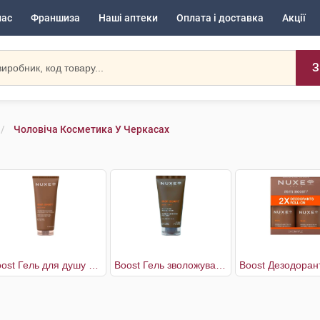
нас
Франшиза
Наші аптеки
Оплата і доставка
Акції
З
Чоловіча Косметика У Черкасах
Boost Гель для душу універсальний чоловічий
Boost Гель зволожувальний чоловічий для обличчя