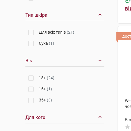
ві
Тип шкіри
Для всіх типів
(21)
дос
Суха
(1)
Вік
18+
(24)
15+
(1)
35+
(3)
We
чол
Для кого
Ве