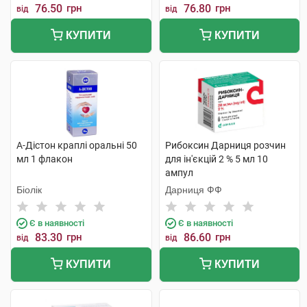
76.50
грн
76.80
грн
від
від
КУПИТИ
КУПИТИ
А-Дістон краплі оральні 50
Рибоксин Дарниця розчин
мл 1 флакон
для ін'єкцій 2 % 5 мл 10
ампул
Біолік
Дарниця ФФ
Є в наявності
Є в наявності
83.30
грн
86.60
грн
від
від
КУПИТИ
КУПИТИ