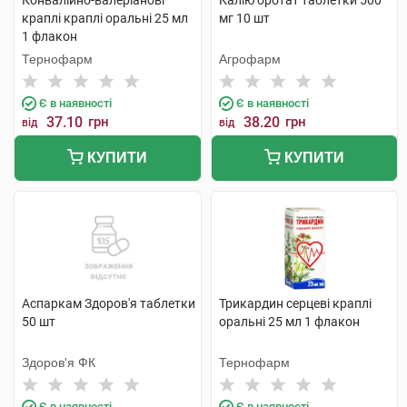
Конвалійно-валеріанові
Калію оротат таблетки 500
краплі краплі оральні 25 мл
мг 10 шт
1 флакон
Тернофарм
Агрофарм
Є в наявності
Є в наявності
37.10
грн
38.20
грн
від
від
КУПИТИ
КУПИТИ
Аспаркам Здоров'я таблетки
Трикардин серцеві краплі
50 шт
оральні 25 мл 1 флакон
Здоров'я ФК
Тернофарм
Є в наявності
Є в наявності