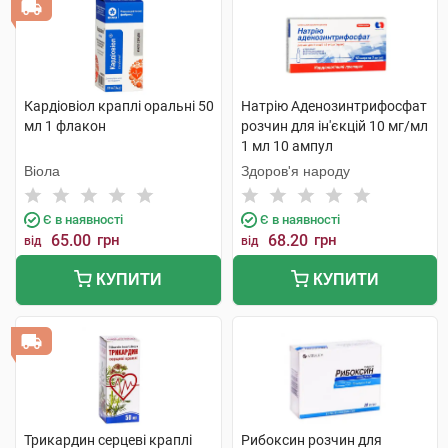
Кардіовіол краплі оральні 50
Натрію Аденозинтрифосфат
мл 1 флакон
розчин для ін'єкцій 10 мг/мл
1 мл 10 ампул
Віола
Здоров'я народу
Є в наявності
Є в наявності
65.00
грн
68.20
грн
від
від
КУПИТИ
КУПИТИ
Трикардин серцеві краплі
Рибоксин розчин для