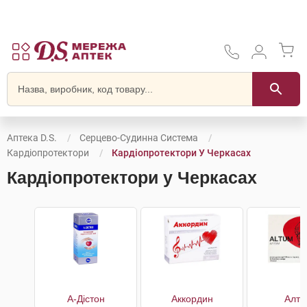
Аптека D.S.
Серцево-Судинна Система
Кардіопротектори
Кардіопротектори У Черкасах
Кардіопротектори у Черкасах
А-Дістон
Аккордин
Алту