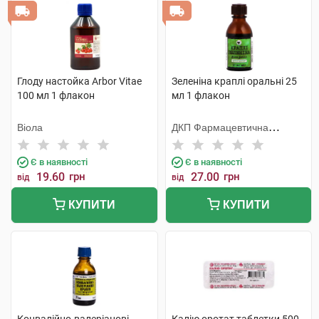
Глоду настойка Arbor Vitae
Зеленіна краплі оральні 25
100 мл 1 флакон
мл 1 флакон
Віола
ДКП Фармацевтична
фабрика
Є в наявності
Є в наявності
19.60
грн
27.00
грн
від
від
КУПИТИ
КУПИТИ