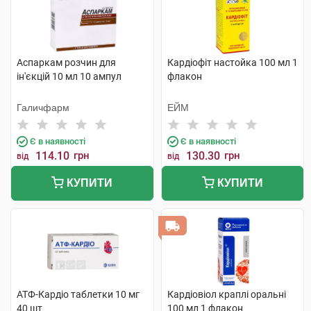
Аспаркам розчин для
Кардіофіт настойка 100 мл 1
ін'єкцій 10 мл 10 ампул
флакон
Галичфарм
ЕЙМ
Є в наявності
Є в наявності
114.10
грн
130.30
грн
від
від
КУПИТИ
КУПИТИ
АТФ-Кардіо таблетки 10 мг
Кардіовіол краплі оральні
40 шт
100 мл 1 флакон