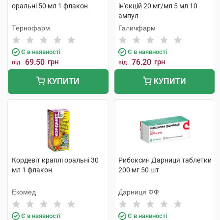
оральні 50 мл 1 флакон
ін'єкцій 20 мг/мл 5 мл 10
ампул
Тернофарм
Галичфарм
Є в наявності
Є в наявності
69.50
грн
76.20
грн
від
від
КУПИТИ
КУПИТИ
Кордевіт краплі оральні 30
Рибоксин Дарниця таблетки
мл 1 флакон
200 мг 50 шт
Екомед
Дарниця ФФ
Є в наявності
Є в наявності