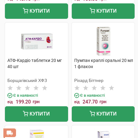
КУПИТИ
КУПИТИ
АТФ-Кардіо таблетки 20 мг
Пумпан краплі оральні 20 мл
40 шт
1 флакон
Борщагівський ХФЗ
Ріхард Біттнер
Є в наявності
Є в наявності
199.20
грн
247.70
грн
від
від
КУПИТИ
КУПИТИ