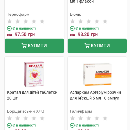
мл 1 флакон
Тернофарм
Біолік
Є в наявності
Є в наявності
97.50
грн
98.20
грн
від
від
КУПИТИ
КУПИТИ
Кратал для дітей таблетки
Аспаркам Артеріум розчин
20 шт
для ін'єкцій 5 мл 10 ампул
Борщагівський ХФЗ
Галичфарм
Є в наявності
Є в наявності