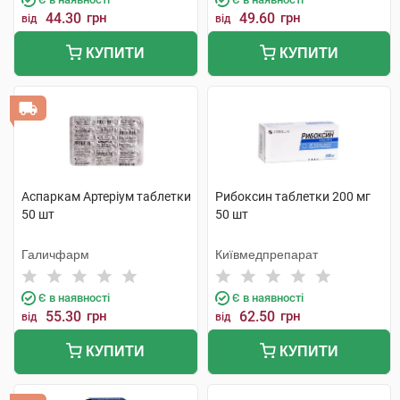
44.30
грн
49.60
грн
від
від
КУПИТИ
КУПИТИ
Аспаркам Артеріум таблетки
Рибоксин таблетки 200 мг
50 шт
50 шт
Галичфарм
Київмедпрепарат
Є в наявності
Є в наявності
55.30
грн
62.50
грн
від
від
КУПИТИ
КУПИТИ