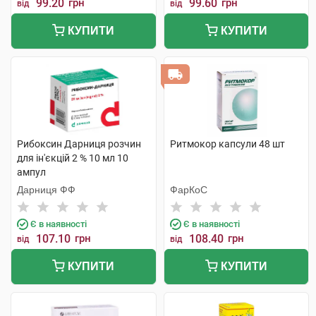
99.20
грн
99.60
грн
від
від
КУПИТИ
КУПИТИ
Рибоксин Дарниця розчин
Ритмокор капсули 48 шт
для ін'єкцій 2 % 10 мл 10
ампул
Дарниця ФФ
ФарКоС
Є в наявності
Є в наявності
107.10
грн
108.40
грн
від
від
КУПИТИ
КУПИТИ