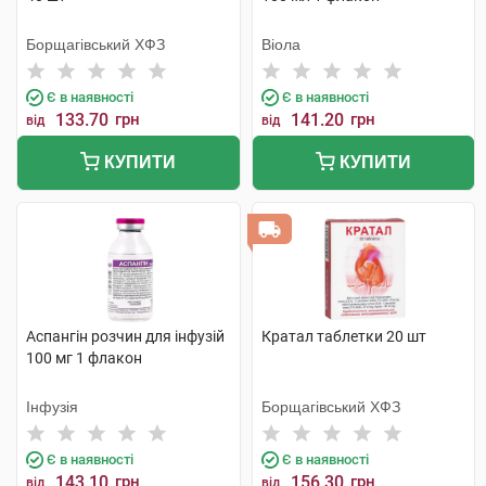
Борщагівський ХФЗ
Віола
Є в наявності
Є в наявності
133.70
грн
141.20
грн
від
від
КУПИТИ
КУПИТИ
Аспангін розчин для інфузій
Кратал таблетки 20 шт
100 мг 1 флакон
Інфузія
Борщагівський ХФЗ
Є в наявності
Є в наявності
143.10
грн
156.30
грн
від
від