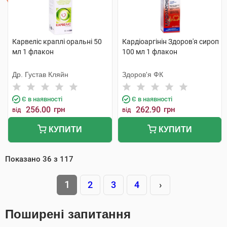
Карвеліс краплі оральні 50
Кардіоаргінін Здоров'я сироп
мл 1 флакон
100 мл 1 флакон
Др. Густав Кляйн
Здоров'я ФК
Є в наявності
Є в наявності
256.00
грн
262.90
грн
від
від
КУПИТИ
КУПИТИ
Показано
36
з
117
1
2
3
4
›
Поширені запитання