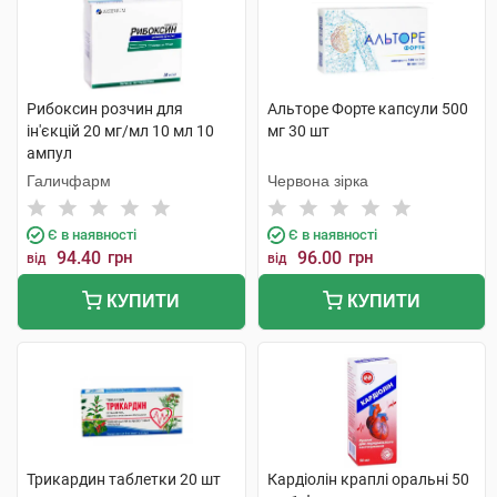
Рибоксин розчин для
Альторе Форте капсули 500
ін'єкцій 20 мг/мл 10 мл 10
мг 30 шт
ампул
Галичфарм
Червона зірка
Є в наявності
Є в наявності
94.40
грн
96.00
грн
від
від
КУПИТИ
КУПИТИ
Трикардин таблетки 20 шт
Кардіолін краплі оральні 50