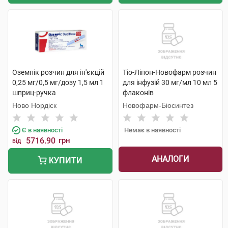
Оземпік розчин для ін'єкцій
Тіо-Ліпон-Новофарм розчин
0,25 мг/0,5 мг/дозу 1,5 мл 1
для інфузій 30 мг/мл 10 мл 5
шприц-ручка
флаконів
Ново Нордіск
Новофарм-Біосинтез
Є в наявності
Немає в наявності
5716.90
грн
від
АНАЛОГИ
КУПИТИ