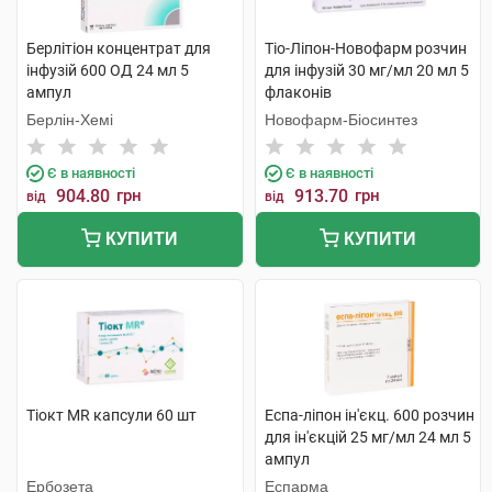
Берлітіон концентрат для
Тіо-Ліпон-Новофарм розчин
інфузій 600 ОД 24 мл 5
для інфузій 30 мг/мл 20 мл 5
ампул
флаконів
Берлін-Хемі
Новофарм-Біосинтез
Є в наявності
Є в наявності
904.80
грн
913.70
грн
від
від
КУПИТИ
КУПИТИ
Тіокт MR капсули 60 шт
Еспа-ліпон ін'єкц. 600 розчин
для ін'єкцій 25 мг/мл 24 мл 5
ампул
Ербозета
Еспарма