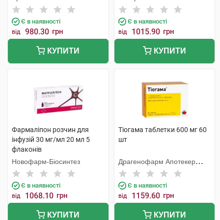
Є в наявності
Є в наявності
980.30
грн
1015.90
грн
від
від
КУПИТИ
КУПИТИ
Фармаліпон розчин для
Тіогама таблетки 600 мг 60
інфузій 30 мг/мл 20 мл 5
шт
флаконів
Новофарм-Біосинтез
Драгенофарм Апотекер
Пюшл
Є в наявності
Є в наявності
1068.10
грн
1159.60
грн
від
від
КУПИТИ
КУПИТИ