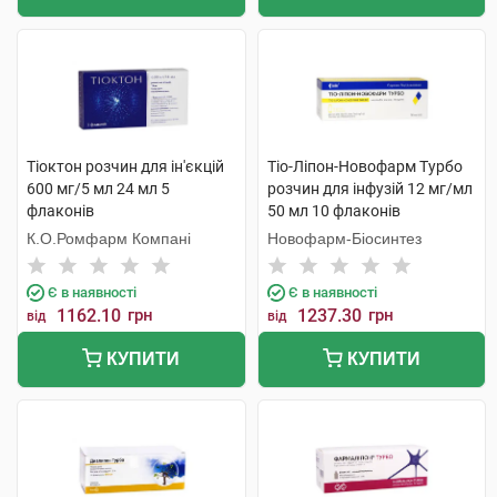
Тіоктон розчин для ін'єкцій
Тіо-Ліпон-Новофарм Турбо
600 мг/5 мл 24 мл 5
розчин для інфузій 12 мг/мл
флаконів
50 мл 10 флаконів
К.О.Ромфарм Компані
Новофарм-Біосинтез
Є в наявності
Є в наявності
1162.10
грн
1237.30
грн
від
від
КУПИТИ
КУПИТИ