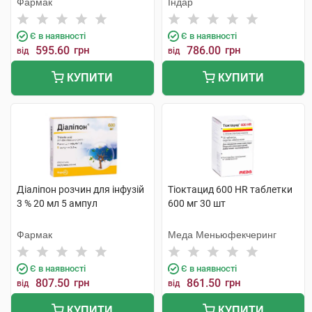
Фармак
Індар
Є в наявності
Є в наявності
595.60
грн
786.00
грн
від
від
КУПИТИ
КУПИТИ
Діаліпон розчин для інфузій
Тіоктацид 600 HR таблетки
3 % 20 мл 5 ампул
600 мг 30 шт
Фармак
Меда Меньюфекчеринг
Є в наявності
Є в наявності
807.50
грн
861.50
грн
від
від
КУПИТИ
КУПИТИ