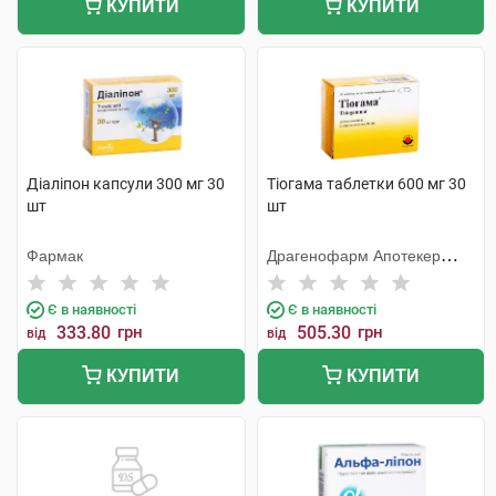
КУПИТИ
КУПИТИ
Діаліпон капсули 300 мг 30
Тіогама таблетки 600 мг 30
шт
шт
Фармак
Драгенофарм Апотекер
Пюшл
Є в наявності
Є в наявності
333.80
грн
505.30
грн
від
від
КУПИТИ
КУПИТИ