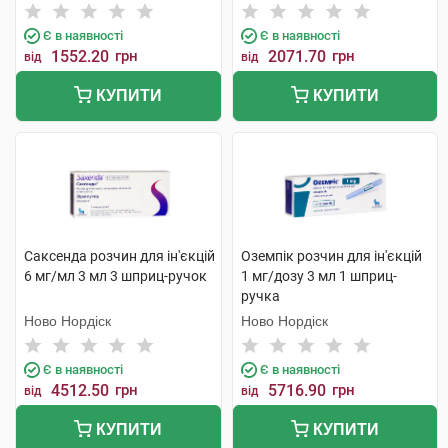
Ерцойгніссе
Є в наявності
Є в наявності
1552.20
грн
2071.70
грн
від
від
КУПИТИ
КУПИТИ
Саксенда розчин для ін'єкцій
Оземпік розчин для ін'єкцій
6 мг/мл 3 мл 3 шприц-ручок
1 мг/дозу 3 мл 1 шприц-
ручка
Ново Нордіск
Ново Нордіск
Є в наявності
Є в наявності
4512.50
грн
5716.90
грн
від
від
КУПИТИ
КУПИТИ