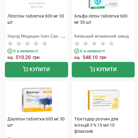
Ліпотіон таблетки 600 мг 30
Альфа-ліпон таблетки 600
шт
мг 30 шт
Уорлд Медицин Ілач Сан. Ве
Київський вітамінний завод
Тідж
Є в наявності
Є в наявності
510.20
грн
548.10
грн
від
від
КУПИТИ
КУПИТИ
Діаліпон таблетки 600 мг 30
Тіоктодар розчин для
шт
ін'єкцій 3 % 10 мл 10
флаконів