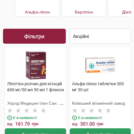
Альфа-ліпон
Берлітіон
Діалі
Фільтри
Ліпотіон розчин для ін'єкцій
Альфа-ліпон таблетки 300
600 мг/50 мл 50 мл 1 флакон
мг 30 шт
Уорлд Медицин Ілач Сан. Ве
Київський вітамінний завод
Тідж
Є в наявності
Є в наявності
161.70
грн
301.00
грн
від
від