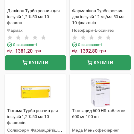
Діаліпон Турбо розчин для
Фармаліпон Турбо розчин
інфузій 1,2 % 50 мл 10
для інфузій 12 мг/мл 50 мл
флакон
10 флаконів
Фармак
Новофарм-Біосинтез
Є в наявності
Є в наявності
1381.20
грн
1392.80
грн
від
від
КУПИТИ
КУПИТИ
Тіогама Турбо розчин для
Тіоктацид 600 HR таблетки
інфузій 1,2 % 50 мл 10
600 мг 100 шт
флаконів
Солюфарм Фармацойтіше
Меда Меньюфекчеринг