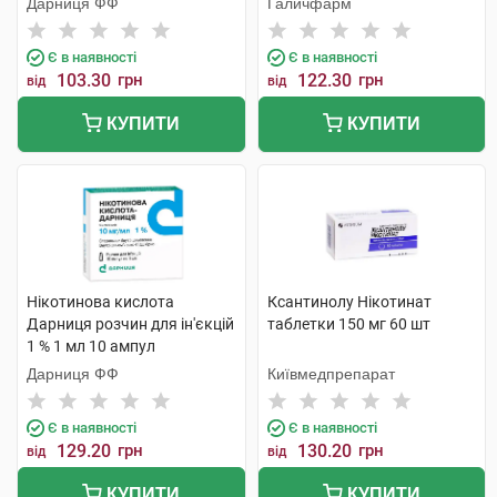
Дарниця ФФ
Галичфарм
Є в наявності
Є в наявності
103.30
грн
122.30
грн
від
від
КУПИТИ
КУПИТИ
Нікотинова кислота
Ксантинолу Нікотинат
Дарниця розчин для ін'єкцій
таблетки 150 мг 60 шт
1 % 1 мл 10 ампул
Дарниця ФФ
Київмедпрепарат
Є в наявності
Є в наявності
129.20
грн
130.20
грн
від
від
КУПИТИ
КУПИТИ