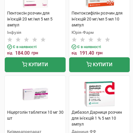
Пентоксін розчин для
Пентоксифілін розчин для
ін'єкцій 20 мг/мл 5 мл 5
ін'єкцій 20 мг/мл 5 мл 10
ампул
ампул
Інфузія
Юрія-Фарм
Є в наявності
Є в наявності
184.00
грн
191.40
грн
від
від
КУПИТИ
КУПИТИ
Ніцерголін таблетки 10 мг 30
Дибазол Дарниця розчин
шт
для ін'єкцій 1 % 5 мл 10
ампул
Київмедпрепарат
Дарниця ФФ