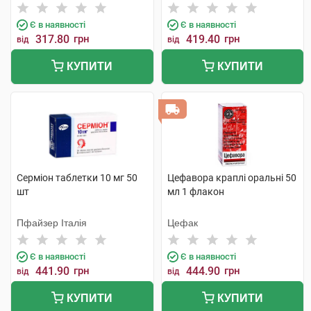
Є в наявності
Є в наявності
317.80
грн
419.40
грн
від
від
КУПИТИ
КУПИТИ
Серміон таблетки 10 мг 50
Цефавора краплі оральні 50
шт
мл 1 флакон
Пфайзер Італія
Цефак
Є в наявності
Є в наявності
441.90
грн
444.90
грн
від
від
КУПИТИ
КУПИТИ