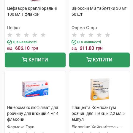
Цефавора краплі оральні
Віноксин МВ таблетки 30 мг
100 мл 1 флакон
60 шт
Цефак
Фарма Старт
Є в наявності
Є в наявності
606.10
грн
611.80
грн
від
від
КУПИТИ
КУПИТИ
Ніцеромакс ліофілізат для
Плацента Композитум
розчину для ін'єкцій 4 мг 4
розчин для ін'єкцій 2,2 мл 5
флакони
ампул
Фармекс Груп
Біологіше Хайльміттель
Хеель