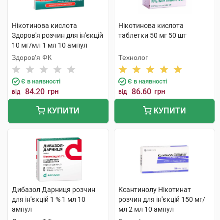
Нікотинова кислота
Нікотинова кислота
Здоров'я розчин для ін'єкцій
таблетки 50 мг 50 шт
10 мг/мл 1 мл 10 ампул
Здоров'я ФК
Технолог
Є в наявності
Є в наявності
84.20
грн
86.60
грн
від
від
КУПИТИ
КУПИТИ
Дибазол Дарниця розчин
Ксантинолу Нікотинат
для ін'єкцій 1 % 1 мл 10
розчин для ін'єкцій 150 мг/
ампул
мл 2 мл 10 ампул