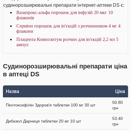
судинорозширювальні препарати інтернет-аптеки DS є:
Вазапрокс-альфа порошок для інфузій 20 мкг 10
флаконів
Серміон порошок для ін'єкцій з розчинником 4 мг 4
флакони
Плацента Композитум розчин для ін'єкцій 2,2 мл 5
ампул
Судинорозширювальні препарати ціна
в аптеці DS
Назва
Ціна
50.80
Пентоксифілін Здоров'я таблетки 100 мг 30 шт
грн
53.40
Дибазол Дарниця таблетки 20 мг 10 шт
грн