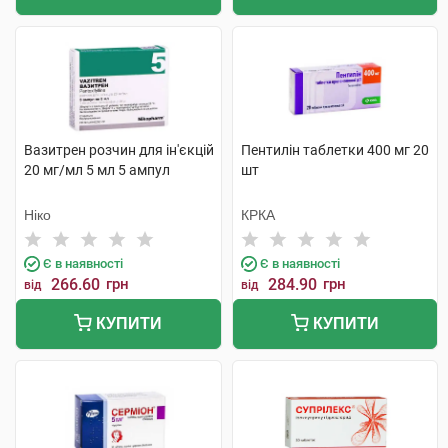
Вазитрен розчин для ін'єкцій
Пентилін таблетки 400 мг 20
20 мг/мл 5 мл 5 ампул
шт
Ніко
КРКА
Є в наявності
Є в наявності
266.60
грн
284.90
грн
від
від
КУПИТИ
КУПИТИ