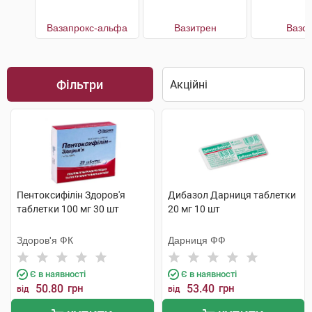
Вазапрокс-альфа
Вазитрен
Вазон
Фільтри
Пентоксифілін Здоров'я
Дибазол Дарниця таблетки
таблетки 100 мг 30 шт
20 мг 10 шт
Здоров'я ФК
Дарниця ФФ
Є в наявності
Є в наявності
50.80
грн
53.40
грн
від
від