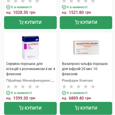
Є в наявності
Є в наявності
1028.30
грн
1521.80
грн
від
від
КУПИТИ
КУПИТИ
Серміон порошок для
Вазапрокс-альфа порошок
ін'єкцій з розчинником 4 мг 4
для інфузій 20 мкг 10
флакони
флаконів
Пфайзер Менюфекчуринг
Ромфарм Компані
Бельгія
Є в наявності
Є в наявності
1599.30
грн
6889.40
грн
від
від
КУПИТИ
КУПИТИ