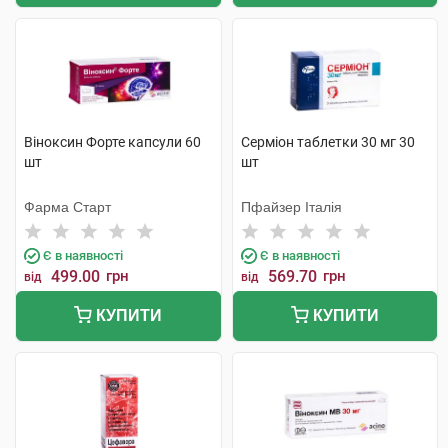
Віноксин Форте капсули 60
Серміон таблетки 30 мг 30
шт
шт
Фарма Старт
Пфайзер Італія
Є в наявності
Є в наявності
499.00
грн
569.70
грн
від
від
КУПИТИ
КУПИТИ