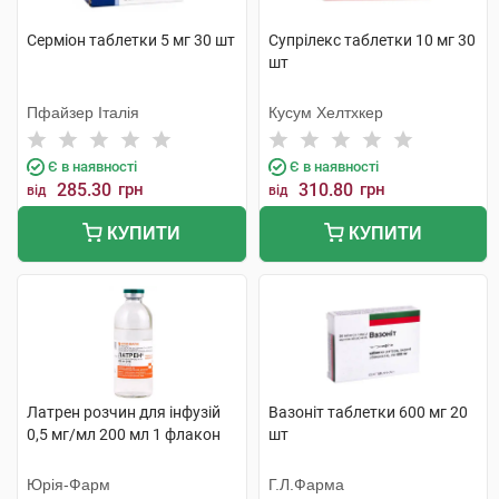
Серміон таблетки 5 мг 30 шт
Супрілекс таблетки 10 мг 30
шт
Пфайзер Італія
Кусум Хелтхкер
Є в наявності
Є в наявності
285.30
грн
310.80
грн
від
від
КУПИТИ
КУПИТИ
Латрен розчин для інфузій
Вазоніт таблетки 600 мг 20
0,5 мг/мл 200 мл 1 флакон
шт
Юрія-Фарм
Г.Л.Фарма