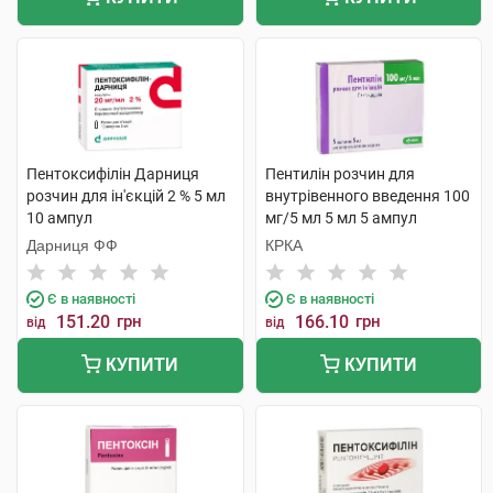
Пентоксифілін Дарниця
Пентилін розчин для
розчин для ін'єкцій 2 % 5 мл
внутрівенного введення 100
10 ампул
мг/5 мл 5 мл 5 ампул
Дарниця ФФ
КРКА
Є в наявності
Є в наявності
151.20
грн
166.10
грн
від
від
КУПИТИ
КУПИТИ