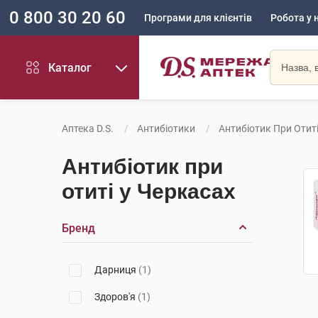
0 800 30 20 60
Програми для клієнтів
Робота у 
Каталог
Аптека D.S.
Антибіотики
Антибіотик При Отит
Антибіотик при
отиті у Черкасах
Бренд
Дарниця
(1)
Здоров'я
(1)