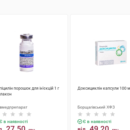
іцилін порошок для ін'єкцій 1 г
Доксициклін капсули 100 м
флакон
ївмедпрепарат
Борщагівський ХФЗ
Є в наявності
Є в наявності
27.50
49.20
д
від