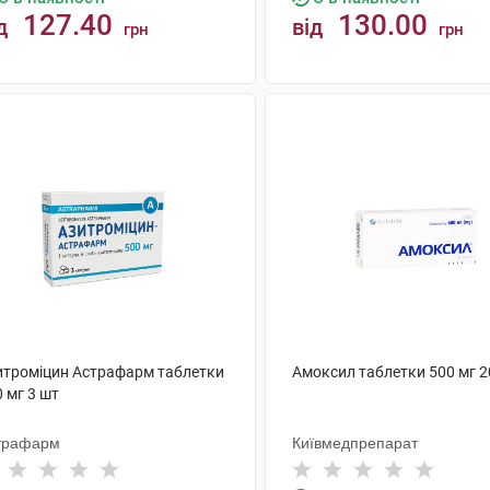
127.40
130.00
д
від
грн
грн
КУПИТИ
КУПИТИ
итроміцин Астрафарм таблетки
Амоксил таблетки 500 мг 2
 мг 3 шт
трафарм
Київмедпрепарат