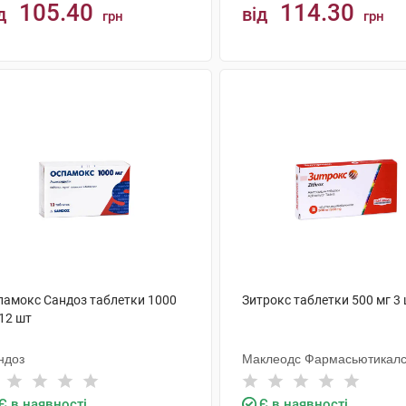
105.40
114.30
д
від
грн
грн
КУПИТИ
КУПИТИ
памокс Сандоз таблетки 1000
Зитрокс таблетки 500 мг 3
12 шт
ндоз
Маклеодс Фармасьютикал
Є в наявності
Є в наявності