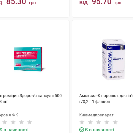
85.30
95.70
д
від
грн
грн
КУПИТИ
КУПИТИ
итроміцин Здоров'я капсули 500
Амоксил-К порошок для ін'є
3 шт
г/0,2 г 1 флакон
оров'я ФК
Київмедпрепарат
Є в наявності
Є в наявності