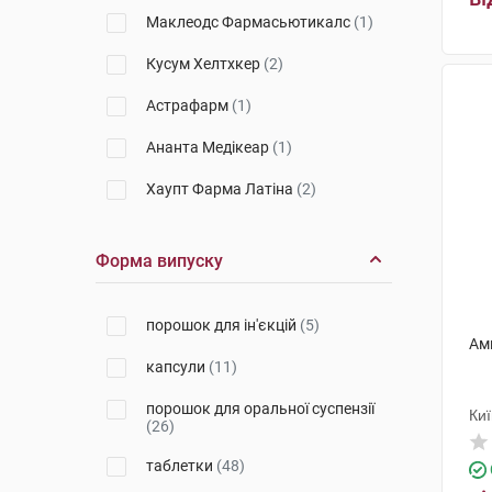
Маклеодс Фармасьютикалс
(1)
Кусум Хелтхкер
(2)
Астрафарм
(1)
Ананта Медікеар
(1)
Хаупт Фарма Латіна
(2)
Фарма Інтернешенал
(2)
Форма випуску
Меркле
(1)
Глаксо Оперейшнс
(4)
порошок для ін'єкцій
(5)
Амп
С.К.Сандоз
(6)
капсули
(11)
Медокемі
(7)
порошок для оральної суспензії
Ки
(26)
СмітКляйн Бічем
Фармасьютикалс
(4)
таблетки
(48)