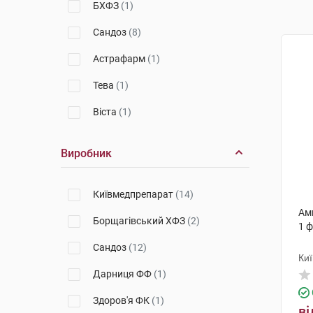
БХФЗ
(1)
Сандоз
(8)
Астрафарм
(1)
Тева
(1)
Віста
(1)
Виробник
Київмедпрепарат
(14)
Амп
Борщагівський ХФЗ
(2)
1 
Сандоз
(12)
Ки
Дарниця ФФ
(1)
Здоров'я ФК
(1)
ві