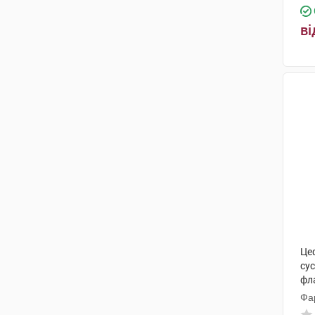
ві
Це
сус
фл
Фа