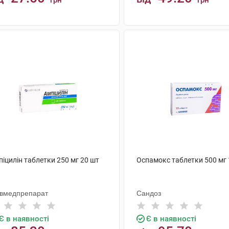
грн
грн
КУПИТИ
КУПИТИ
іцилін таблетки 250 мг 20 шт
Оспамокс таблетки 500 мг 
ївмедпрепарат
Сандоз
Є в наявності
Є в наявності