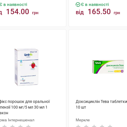
Є в наявності
Є в наявності
154.00
165.50
д
від
грн
грн
КУПИТИ
КУПИТИ
фікс порошок для оральної
Доксициклін Тева таблетки
пензії 100 мг/5 мл 30 мл 1
10 шт
акон
рма Інтернешенал
Меркле