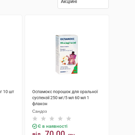
г 10 шт
Оспамокс порошок для оральної
суспензії 250 мг/5 мл 60 мл 1
флакон
Сандоз
Є в наявності
70.00
від