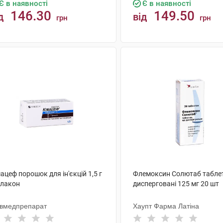
Є в наявності
Є в наявності
146.30
149.50
д
від
грн
грн
КУПИТИ
КУПИТИ
ацеф порошок для ін'єкцій 1,5 г
Флемоксин Солютаб табле
флакон
дисперговані 125 мг 20 шт
ївмедпрепарат
Хаупт Фарма Латіна