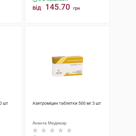
145.70
від
грн
КУПИТИ
0 шт
Азитроміцин таблетки 500 мг 3 шт
Ананта Медікеар