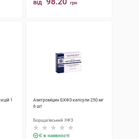
98.20
від
грн
КУПИТИ
кцій 1
Азитроміцин БХФЗ капсули 250 мг
6 шт
Борщагівський ХФЗ
Є в наявності