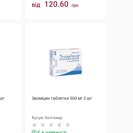
120.60
від
грн
КУПИТИ
 шт
Зиоміцин таблетки 500 мг 3 шт
с
Кусум Хелтхкер
Є в наявності