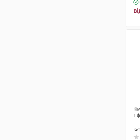
ві
Кім
1 
Ки