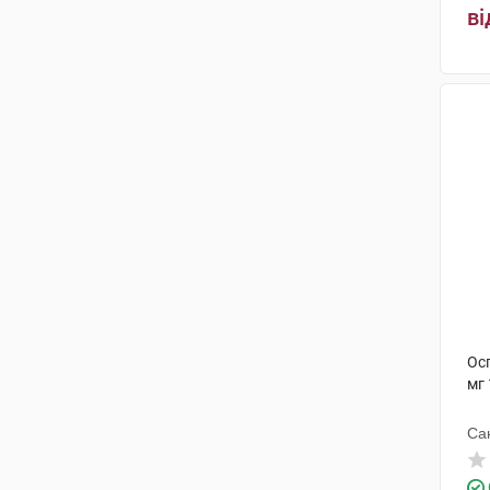
ві
Алкалоїд АД-Скоп'є
(7)
Агрофарм
(2)
Нектар Лайфсайнсіз
(4)
Глаксо Веллком
(1)
Сенс Лабораторіс
(1)
Фарева Амбуаз
(2)
Рівофарм
(1)
АЦС Добфар С.П.А
(2)
Ос
Нобел Ілач Санаї ве Тіджарет
(1)
мг 
Са