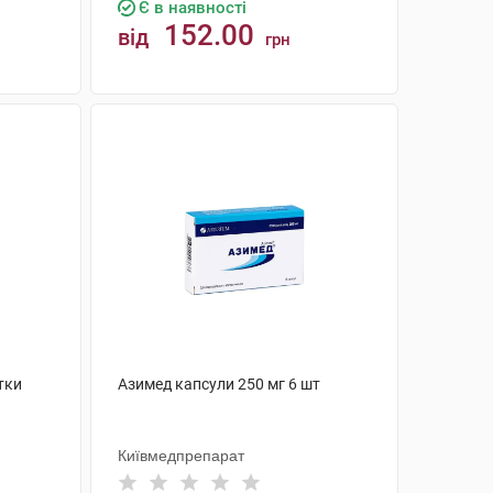
Є в наявності
152.00
від
грн
КУПИТИ
тки
Азимед капсули 250 мг 6 шт
Київмедпрепарат