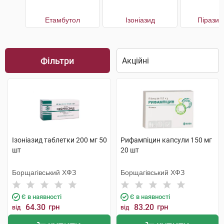
Етамбутол
Ізоніазид
Піразин
Фільтри
Ізоніазид таблетки 200 мг 50
Рифампіцин капсули 150 мг
шт
20 шт
Борщагівський ХФЗ
Борщагівський ХФЗ
Є в наявності
Є в наявності
64.30
грн
83.20
грн
від
від