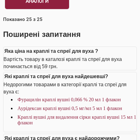
АНАЛОГИ
Показано
25
з
25
Поширені запитання
Яка ціна на краплі та спреї для вуха ?
Вартість товару в каталозі краплі та спреї для вуха
починається від 59 грн.
Які краплі та спреї для вуха найдешевші?
Недорогими товарами в категорії краплі та спреї для
вуха є:
Фурацилін краплі вушні 0,066 % 20 мл 1 флакон
Аурiдексан краплі вушні 0,5 мг/мл 5 мл 1 флакон
Краплі вушні для видалення сірки краплі вушні 15 мл 1
флакон
Які краплі та спреї для вуха є найдорожчими?