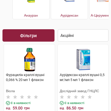
Анауран
Аурiдексан
Фільтри
Фурацилін краплі вушні
Аурiдексан краплі вушні 0,5
0,066 % 20 мл 1 флакон
мг/мл 5 мл 1 флакон
Віола
Дослідний завод ГНЦЛС
Є в наявності
Є в наявності
59.00
грн
86.50
грн
від
від