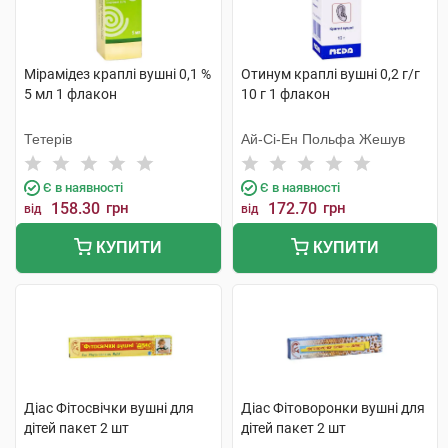
Мірамідез краплі вушні 0,1 %
Отинум краплі вушні 0,2 г/г
5 мл 1 флакон
10 г 1 флакон
Тетерів
Ай-Сі-Ен Польфа Жешув
Є в наявності
Є в наявності
158.30
грн
172.70
грн
від
від
КУПИТИ
КУПИТИ
Діас Фітосвічки вушні для
Діас Фітоворонки вушні для
дітей пакет 2 шт
дітей пакет 2 шт