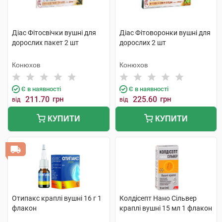
Діас Фітосвічки вушні для
Діас Фітоворонки вушні для
дорослих пакет 2 шт
дорослих 2 шт
Конюхов
Конюхов
Є в наявності
Є в наявності
211.70
грн
225.60
грн
від
від
КУПИТИ
КУПИТИ
Отипакс краплі вушні 16 г 1
Колдісепт Нано Сільвер
флакон
краплі вушні 15 мл 1 флакон