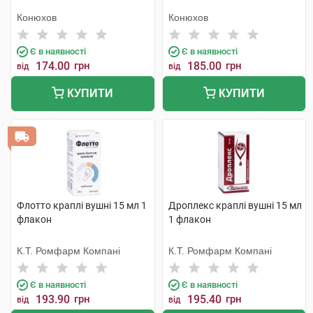
Конюхов
Конюхов
Є в наявності
Є в наявності
174.00
грн
185.00
грн
від
від
КУПИТИ
КУПИТИ
Флотто краплі вушні 15 мл 1
Дроплекс краплі вушні 15 мл
флакон
1 флакон
К.Т. Ромфарм Компані
К.Т. Ромфарм Компані
Є в наявності
Є в наявності
193.90
грн
195.40
грн
від
від