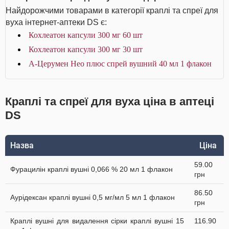
Найдорожчими товарами в категорії краплі та спреї для
вуха інтернет-аптеки DS є:
Кохлеатон капсули 300 мг 60 шт
Кохлеатон капсули 300 мг 30 шт
А-Церумен Нео плюс спрей вушний 40 мл 1 флакон
Краплі та спреї для вуха ціна в аптеці
DS
Назва
Ціна
59.00
Фурацилін краплі вушні 0,066 % 20 мл 1 флакон
грн
86.50
Аурiдексан краплі вушні 0,5 мг/мл 5 мл 1 флакон
грн
Краплі вушні для видалення сірки краплі вушні 15
116.90