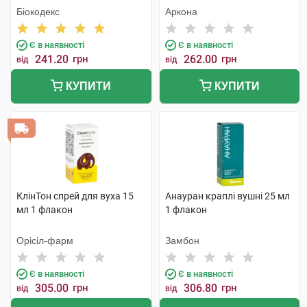
Біокодекс
Аркона
Є в наявності
Є в наявності
241.20
грн
262.00
грн
від
від
КУПИТИ
КУПИТИ
КлінТон спрей для вуха 15
Анауран краплі вушні 25 мл
мл 1 флакон
1 флакон
Орісіл-фарм
Замбон
Є в наявності
Є в наявності
305.00
грн
306.80
грн
від
від