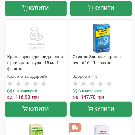
КУПИТИ
КУПИТИ
Краплі вушні для видалення
Отикаїн Здоров'я краплі
сірки краплі вушні 15 мл 1
вушні 16 г 1 флакон
флакон
Красота та Здоров'я
Здоров'я ФК
Є в наявності
Є в наявності
116.90
грн
147.70
грн
від
від
КУПИТИ
КУПИТИ