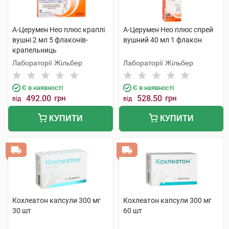
А-Церумен Нео плюс краплі
А-Церумен Нео плюс спрей
вушні 2 мл 5 флаконів-
вушний 40 мл 1 флакон
крапельниць
Лабораторії Жільбер
Лабораторії Жільбер
Є в наявності
Є в наявності
492.00
грн
528.50
грн
від
від
КУПИТИ
КУПИТИ
Кохлеатон капсули 300 мг
Кохлеатон капсули 300 мг
30 шт
60 шт