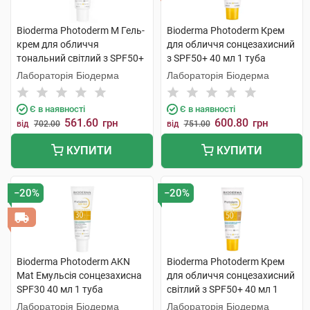
Bioderma Photoderm M Гель-
Bioderma Photoderm Крем
крем для обличчя
для обличчя сонцезахисний
тональний світлий з SPF50+
з SPF50+ 40 мл 1 туба
40 мл 1 туба
Лабораторія Біодерма
Лабораторія Біодерма
Є в наявності
Є в наявності
561.60
600.80
грн
грн
від
702.00
від
751.00
КУПИТИ
КУПИТИ
−20%
−20%
Bioderma Photoderm AKN
Bioderma Photoderm Крем
Mat Емульсія сонцезахисна
для обличчя сонцезахисний
SPF30 40 мл 1 туба
світлий з SPF50+ 40 мл 1
туба
Лабораторія Біодерма
Лабораторія Біодерма