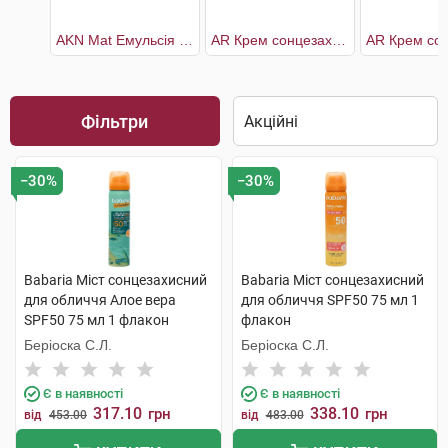
AKN Mat Емульсія сонцезахисна SPF30
AR Крем сонцезахисний SPF50+
Фільтри
−30%
−30%
Babaria Міст сонцезахисний
Babaria Міст сонцезахисний
для обличчя Алое вера
для обличчя SPF50 75 мл 1
SPF50 75 мл 1 флакон
флакон
Беріоска С.Л.
Беріоска С.Л.
Є в наявності
Є в наявності
317.10
338.10
грн
грн
від
453.00
від
483.00