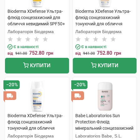
Bioderma XDefense Ультра-
Bioderma XDefense Ультра-
флюід сонцезахисний для
флюід сонцезахисний
обличчя невидимий SPF50+
тонуючий для обличчя
40 мл 1 флакон
SPF50+ тон 01 40 мл 1
Лабораторія Біодерма
Лабораторія Біодерма
флакон
Є в наявності
Є в наявності
752.80
752.80
грн
грн
від
941.00
від
941.00
КУПИТИ
КУПИТИ
−20%
−20%
Bioderma XDefense Ультра-
Babe Laboratorios Sun
флюід сонцезахисний
Protection Флюїд
тонуючий для обличчя
мінеральний сонцезахисний
SPF50+ тон 02 40 мл 1
з фізичними фільтрами з
Лабораторія Біодерма
Laboratorios Babe, S.L.