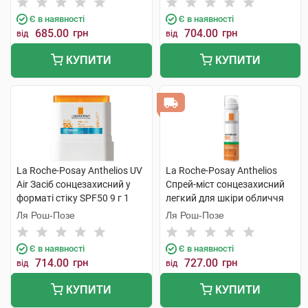
Є в наявності
Є в наявності
685.00
грн
704.00
грн
від
від
КУПИТИ
КУПИТИ
La Roche-Posay Anthelios UV
La Roche-Posay Anthelios
Air Засіб сонцезахисний у
Спрей-міст сонцезахисний
форматі стіку SPF50 9 г 1
легкий для шкіри обличчя
стік
SPF50 75 мл 1 флакон
Ля Рош-Позе
Ля Рош-Позе
Є в наявності
Є в наявності
714.00
грн
727.00
грн
від
від
КУПИТИ
КУПИТИ