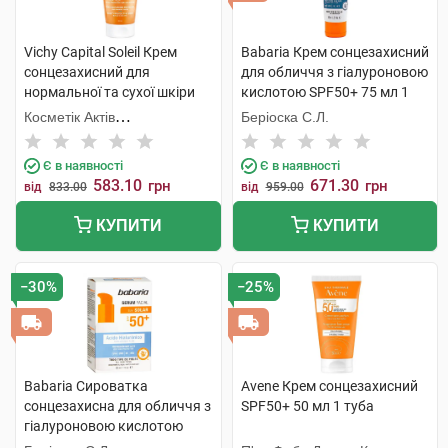
Vichy Capital Soleil Крем
Babaria Крем сонцезахисний
сонцезахисний для
для обличчя з гіалуроновою
нормальної та сухої шкіри
кислотою SPF50+ 75 мл 1
SPF50+ 50 мл 1 туба
туба
Косметік Актів
Беріоска С.Л.
Інтернаціональ
Є в наявності
Є в наявності
583.10
671.30
грн
грн
від
833.00
від
959.00
КУПИТИ
КУПИТИ
−30%
−25%
Babaria Сироватка
Avene Крем сонцезахисний
сонцезахисна для обличчя з
SPF50+ 50 мл 1 туба
гіалуроновою кислотою
SPF50+ 30 мл 1 флакон