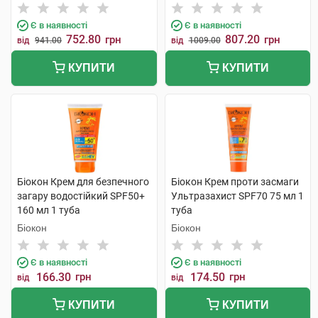
флакон
тонуючим ефектом з SPF50
50 мл 1 флакон
Є в наявності
Є в наявності
752.80
807.20
грн
грн
від
941.00
від
1009.00
КУПИТИ
КУПИТИ
Біокон Крем для безпечного
Біокон Крем проти засмаги
загару водостійкий SPF50+
Ультразахист SPF70 75 мл 1
160 мл 1 туба
туба
Біокон
Біокон
Є в наявності
Є в наявності
166.30
грн
174.50
грн
від
від
КУПИТИ
КУПИТИ