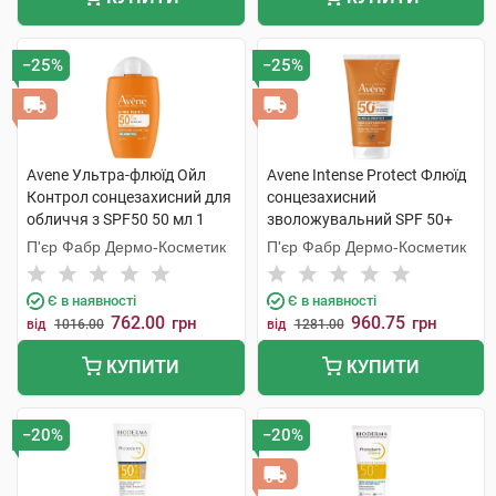
−25%
−25%
Avene Ультра-флюїд Ойл
Avene Intense Protect Флюїд
Контрол сонцезахисний для
сонцезахисний
обличчя з SPF50 50 мл 1
зволожувальний SPF 50+
флакон
150 мл 1 туба
П'єр Фабр Дермо-Косметик
П'єр Фабр Дермо-Косметик
Є в наявності
Є в наявності
762.00
960.75
грн
грн
від
1016.00
від
1281.00
КУПИТИ
КУПИТИ
−20%
−20%