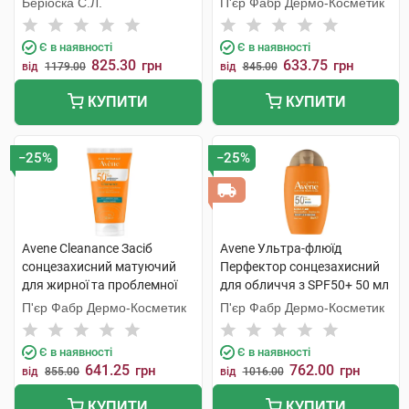
Беріоска С.Л.
П'єр Фабр Дермо-Косметик
Є в наявності
Є в наявності
825.30
633.75
грн
грн
від
1179.00
від
845.00
КУПИТИ
КУПИТИ
−25%
−25%
Avene Cleanance Засіб
Avene Ультра-флюїд
сонцезахисний матуючий
Перфектор сонцезахисний
для жирної та проблемної
для обличчя з SPF50+ 50 мл
шкіри SPF50+ 50 мл 1
1 флакон
П'єр Фабр Дермо-Косметик
П'єр Фабр Дермо-Косметик
флакон
Є в наявності
Є в наявності
641.25
762.00
грн
грн
від
855.00
від
1016.00
КУПИТИ
КУПИТИ