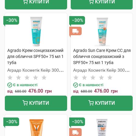
КУПИТИ
КУПИТИ
−30%
−30%
Agrado Крем сонцезахисний
Agrado Sun Care Крем СС для
для обличчя SPF50+ 75 мл 1
обличчя сонцезахисний з
туба
SPF50+ 75 мл 1 туба
Аградо Косметік Кейр 3000
Аградо Косметік Кейр 3000
С.Л.У.
С.Л.У.
Є в наявності
Є в наявності
476.00
476.00
грн
грн
від
680.00
від
680.00
КУПИТИ
КУПИТИ
−30%
−30%