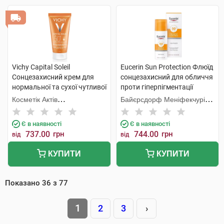
Vichy Capital Soleil
Eucerin Sun Protection Флюїд
Сонцезахисний крем для
сонцезахисний для обличчя
нормальної та сухої чутливої
проти гіперпігментації
шкіри обличчя SPF50+ 50 мл
SPF50+ 50 мл 1 флакон
Косметік Актів
Байєрсдорф Меніфекчурінг
1 туба
Інтернаціональ
Познань
Є в наявності
Є в наявності
737.00
грн
744.00
грн
від
від
КУПИТИ
КУПИТИ
Показано
36
з
77
1
2
3
›