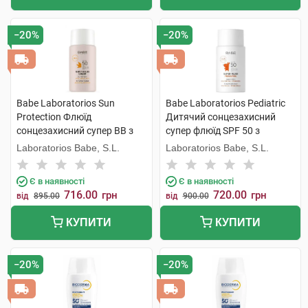
−20%
−20%
Babe Laboratorios Sun
Babe Laboratorios Pediatric
Protection Флюїд
Дитячий сонцезахисний
сонцезахисний супер ВВ з
супер флюїд SPF 50 з
тонуючим ефектом для всіх
пантенолом і пребіотиками
Laboratorios Babe, S.L.
Laboratorios Babe, S.L.
типів шкіри SPF50 50 мл 1
50 мл 1 флакон
флакон
Є в наявності
Є в наявності
716.00
720.00
грн
грн
від
895.00
від
900.00
КУПИТИ
КУПИТИ
−20%
−20%