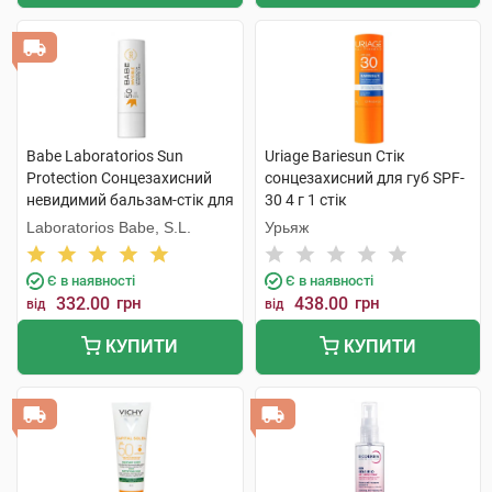
Babe Laboratorios Sun
Uriage Bariesun Стік
Protection Сонцезахисний
сонцезахисний для губ SPF-
невидимий бальзам-стік для
30 4 г 1 стік
губ SPF50 4 г 1 шт
Laboratorios Babe, S.L.
Урьяж
Є в наявності
Є в наявності
332.00
грн
438.00
грн
від
від
КУПИТИ
КУПИТИ