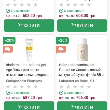
Є в наявності
Є в наявності
603.20
608.00
грн
грн
від
754.00
від
760.00
КУПИТИ
КУПИТИ
−20%
−20%
Bioderma Photoderm Spot-
Babe Laboratorios Sun
Age Гель-крем проти
Protection Cонцезахисний
пігментних плям і зморшок
матуючий супер флюїд ВВ з
SPF50+ 40 мл 1 туба
тонуючим і матуючим
Лабораторія Біодерма
Laboratorios Babe, S.L.
ефектом для жирної шкіри
SPF 50 50 мл 1 флакон
Є в наявності
Є в наявності
687.20
706.40
грн
грн
від
859.00
від
883.00
КУПИТИ
КУПИТИ