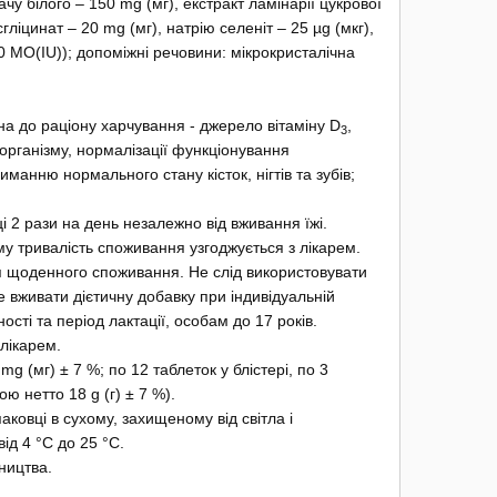
чу білого – 150 mg (мг), екстракт ламінарії цукрової
сгліцинат – 20 mg (мг), натрію селеніт – 25 µg (мкг),
0 МО(IU)); допоміжні речовини: мікрокристалічна
на до раціону харчування - джерело вітаміну D
,
3
організму, нормалізації функціонування
иманню нормального стану кісток, нігтів та зубів;
 2 рази на день незалежно від вживання їжі.
у тривалість споживання узгоджується з лікарем.
я щоденного споживання. Не слід використовувати
е вживати дієтичну добавку при індивідуальній
ості та період лактації, особам до 17 років.
лікарем.
g (мг) ± 7 %; по 12 таблеток у блістері, по 3
ою нетто 18 g (г) ± 7 %).
паковці в сухому, захищеному від світла і
ід 4 °С до 25 °С.
ництва.