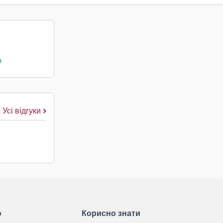
о
Усі відгуки
ю
Корисно знати