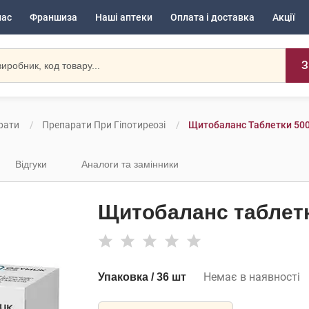
нас
Франшиза
Наші аптеки
Оплата і доставка
Акції
З
рати
Препарати При Гіпотиреозі
Щитобаланс Таблетки 500
Відгуки
Аналоги та замінники
Щитобаланс таблетк
Немає в наявності
Упаковка / 36 шт