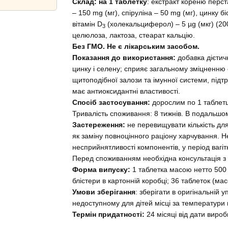
Склад: на 1 таблетку
: екстракт кореню перста
– 150 mg (мг), спіруліна – 50 mg (мг), цинку бі
вітамін D
(холекальциферол) – 5 µg (мкг) (20
3
целюлоза, лактоза, стеарат кальцію.
Без ГМО. Не є лікарським засобом.
Показання до використання:
добавка дієтич
цинку і селену; сприяє загальному зміцненню 
щитоподібної залози та імунної системи, підтр
має антиоксидантні властивості.
Спосіб застосування:
дорослим по 1 таблетці
Тривалість споживання:
8 тижнів. В подальшом
Застереження:
не перевищувати кількість дл
як заміну повноцінного раціону харчування. Н
несприйнятливості компонентів, у період вагітн
Перед споживанням необхідна консультація з 
Форма випуску:
1
таблетка масою нетто 500 m
блістери в картонній коробці; 36 таблеток (мас
Умови зберігання
: зберігати в оригінальній у
недоступному для дітей місці за температури в
Термін придатності:
24 місяці від дати вироб