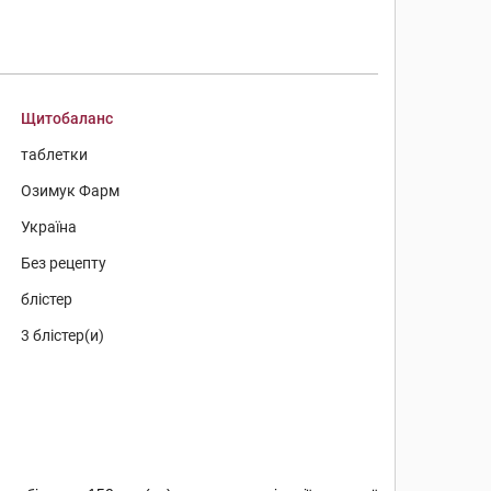
Щитобаланс
таблетки
Озимук Фарм
Україна
Без рецепту
блістер
3 блістер(и)