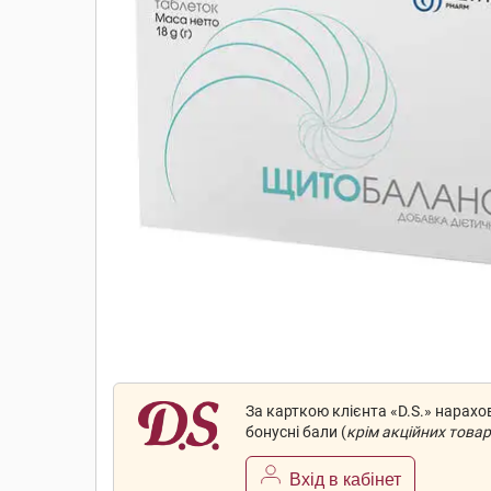
За карткою клієнта «D.S.» нарах
бонусні бали (
крім акційних товар
Вхід в кабінет