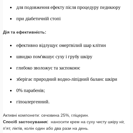
для подовження ефекту після процедуру педикюру
при діабетичній стопі
Дія та ефективність:
ефективно відлущує омертвілий шар клітин
швидко пом'якшує суху і грубу шкіру
глибоко зволожує та заспокоює
зберігає природний водно-ліпідний баланс шкіри
0% парабенів;
гіпоалергенний.
Активні компонети: сечовина 25%, гліцерин.
Спосіб застосування:
наносити крем на суху чисту шкіру ніг,
п'ят, ліктів, колін один або два рази на день.