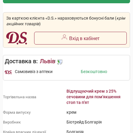
За карткою клієнта «D.S.» нараховуються бонусні бали (
крім
акційних товарів
)
Вхід в кабінет
Доставка в:
Львів
Самовивіз з аптеки
Безкоштовно
Відлущуючий крем з 25%
сечовини для пом'якшення
Торгівельна назва
стоп та п'ят
крем
Форма випуску
Біотрейд Болгарія
Виробник
Болгарія
Країна власник ліцензії