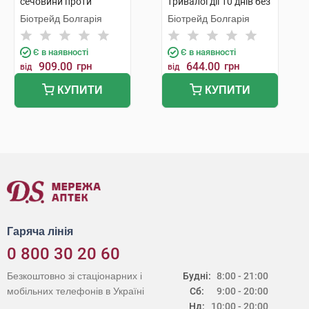
сечовини проти
тривалої дії 10 днів без
загрубілостей та для
поту і запаху 40 мл 1
Біотрейд Болгарія
Біотрейд Болгарія
догляду за нігтями 15
флакон
мл 1 туба
Є в наявності
Є в наявності
909.00
грн
644.00
грн
від
від
КУПИТИ
КУПИТИ
Гаряча лінія
0 800 30 20 60
Безкоштовно зі стаціонарних і
Будні:
8:00 - 21:00
мобільних телефонів в Україні
Сб:
9:00 - 20:00
Нд:
10:00 - 20:00