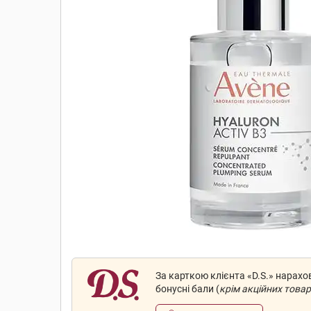
За карткою клієнта «D.S.» нарах
бонусні бали (
крім акційних товар