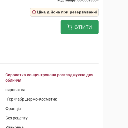
код товару: 00-00018664
Ціна дійсна при резервуванні
КУПИТИ
Сироватка концентрована розгладжуюча для
обличчя
сироватка
П'єр Фабр Дермо-Косметик
Франція
Без рецепту
Упаковка