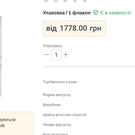
Є в наявності
Упаковка / 1 флакон
від
1778.00
грн
Упаковка
1
Торгівельна назва
Форма випуску
Виробник
Країна власник ліцензії
овуються
Умови відпуску
ів
)
Вид упаковки