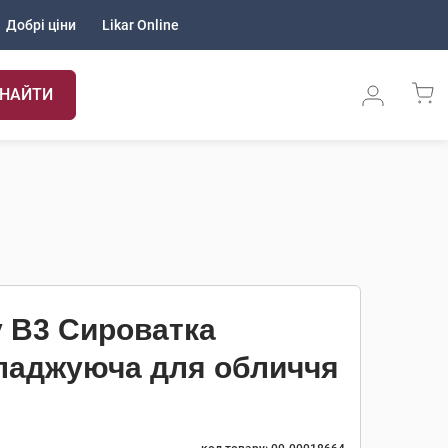
Добрі ціни
Likar Online
НАЙТИ
v B3 Сироватка
ладжуюча для обличчя