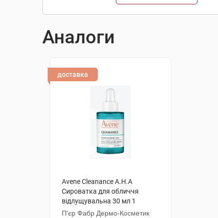
Аналоги
доставка
Avene Cleanance A.H.A
Сироватка для обличчя
відлущувальна 30 мл 1
флакон
П'єр Фабр Дермо-Косметик