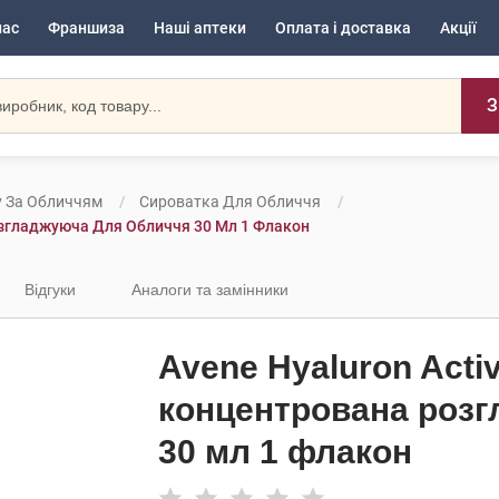
нас
Франшиза
Наші аптеки
Оплата і доставка
Акції
З
у За Обличчям
Сироватка Для Обличчя
озгладжуюча Для Обличчя 30 Мл 1 Флакон
Відгуки
Аналоги та замінники
Avene Hyaluron Acti
концентрована розг
30 мл 1 флакон