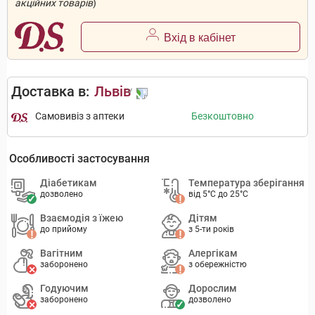
акційних товарів
)
Вхід в кабінет
Доставка в:
Львів
Самовивіз з аптеки
Безкоштовно
Особливості застосування
Діабетикам
Температура зберігання
дозволено
від 5°C до 25°C
Взаємодія з їжею
Дітям
до прийому
з 5-ти років
Вагітним
Алергікам
заборонено
з обережністю
Годуючим
Дорослим
заборонено
дозволено