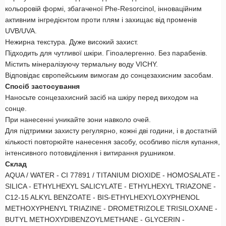
кольоровій формі, збагаченої Phe-Resorcinol, інноваційним
активним інгредієнтом проти плям і захищає від променів
UVB/UVA.
Нежирна текстура. Дуже високий захист.
Підходить для чутливої ​​шкіри. Гіпоалергенно. Без парабенів.
Містить мінералізуючу термальну воду VICHY.
Відповідає європейським вимогам до сонцезахисним засобам.
Спосіб застосування
Наносьте сонцезахисний засіб на шкіру перед виходом на
сонце.
При нанесенні уникайте зони навколо очей.
Для підтримки захисту регулярно, кожні дві години, і в достатній
кількості повторюйте нанесення засобу, особливо після купання,
інтенсивного потовиділення і витирання рушником.
Склад
AQUA / WATER - CI 77891 / TITANIUM DIOXIDE - HOMOSALATE -
SILICA - ETHYLHEXYL SALICYLATE - ETHYLHEXYL TRIAZONE -
C12-15 ALKYL BENZOATE - BIS-ETHYLHEXYLOXYPHENOL
METHOXYPHENYL TRIAZINE - DROMETRIZOLE TRISILOXANE -
BUTYL METHOXYDIBENZOYLMETHANE - GLYCERIN -