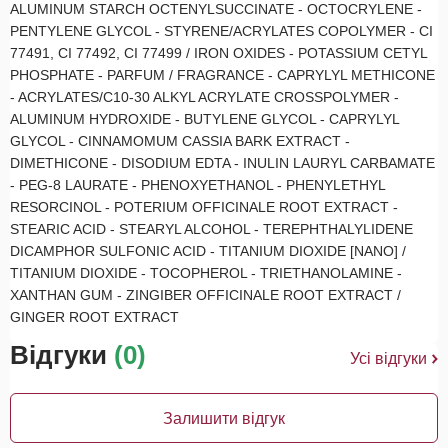
ALUMINUM STARCH OCTENYLSUCCINATE - OCTOCRYLENE -
PENTYLENE GLYCOL - STYRENE/ACRYLATES COPOLYMER - CI
77491, CI 77492, CI 77499 / IRON OXIDES - POTASSIUM CETYL
PHOSPHATE - PARFUM / FRAGRANCE - CAPRYLYL METHICONE
- ACRYLATES/C10-30 ALKYL ACRYLATE CROSSPOLYMER -
ALUMINUM HYDROXIDE - BUTYLENE GLYCOL - CAPRYLYL
GLYCOL - CINNAMOMUM CASSIA BARK EXTRACT -
DIMETHICONE - DISODIUM EDTA - INULIN LAURYL CARBAMATE
- PEG-8 LAURATE - PHENOXYETHANOL - PHENYLETHYL
RESORCINOL - POTERIUM OFFICINALE ROOT EXTRACT -
STEARIC ACID - STEARYL ALCOHOL - TEREPHTHALYLIDENE
DICAMPHOR SULFONIC ACID - TITANIUM DIOXIDE [NANO] /
TITANIUM DIOXIDE - TOCOPHEROL - TRIETHANOLAMINE -
XANTHAN GUM - ZINGIBER OFFICINALE ROOT EXTRACT /
GINGER ROOT EXTRACT
Відгуки
(0)
Усі відгуки
Залишити відгук