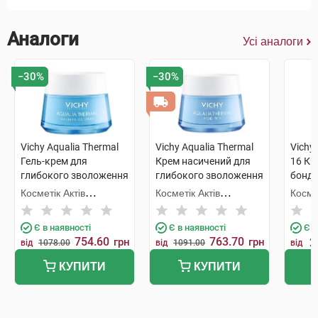
Аналоги
Усі аналоги
−30%
−30%
Vichy Aqualia Thermal
Vichy Aqualia Thermal
Vichy 
Гель-крем для
Крем насичений для
16 Кр
глибокого зволоження
глибокого зволоження
бонди
для нормальної та
для сухої та дуже сухої
нічни
Косметік Актів
Косметік Актів
Космет
комбінованої
зневодненої шкіри 50
Інтернаціональ
Інтернаціональ
Інтер
зневодненої шкіри 50
мл 1 банка
Є в наявності
Є в наявності
Є в
мл 1 банка
754.60
763.70
грн
грн
2
від
1078.00
від
1091.00
від
КУПИТИ
КУПИТИ