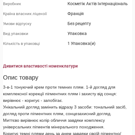
Косметік Актів Інтернаціональ
Виробник
Франція
Країна власник ліцензії
Без рецепту
Умови відпуску
Упаковка
Вид упаковки
1 Упаковка(и)
Кількість в упаковці
Дивитися властивості номенклатури
Опис товару
3-в-1 тонуючий крем проти темних плям. 1-й догляд для
комплексної корекції пігментних плям і захисту від сонця:
вирівнює - коригує - запобігає.
Унікальний догляд замінить відразу 3 засоби: тональний засіб,
догляд проти пігментних плям, сонцезахисний догляд.
Миттєво вирівнює колір обличчя завдяки комплексу
універсальних пігментів мінерального походження.
Коригує темні плями день за днем ​​завдяки своїй пігментно/