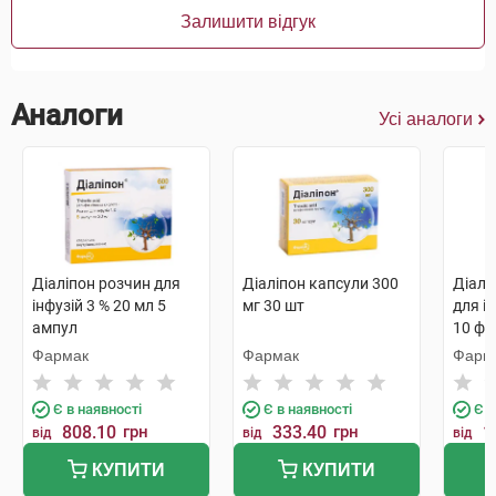
Залишити відгук
Аналоги
Усі аналоги
Діаліпон розчин для
Діаліпон капсули 300
Діалі
інфузій 3 % 20 мл 5
мг 30 шт
для ін
ампул
10 фл
Фармак
Фармак
Фарм
Є в наявності
Є в наявності
Є в
808.10
грн
333.40
грн
1
від
від
від
КУПИТИ
КУПИТИ