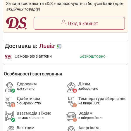
За карткою клієнта «D.S.» нараховуються бонусні бали (
крім
акційних товарів
)
Вхід в кабінет
Доставка в:
Львів
Самовивіз з аптеки
Безкоштовно
Особливості застосування
Дорослим
Дітям
дозволено
заборонено
Діабетикам
Температура зберігання
з обережністю
не вище 30°C
Взаємодія з їжею
Водіям
не має значення
з обережністю
Вагітним
Алергікам