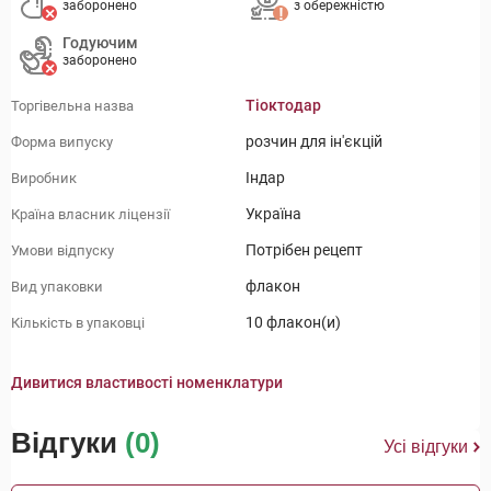
заборонено
з обережністю
Годуючим
заборонено
Тіоктодар
Торгівельна назва
розчин для ін'єкцій
Форма випуску
Індар
Виробник
Україна
Країна власник ліцензії
Потрібен рецепт
Умови відпуску
флакон
Вид упаковки
10 флакон(и)
Кількість в упаковці
Дивитися властивості номенклатури
Відгуки
(0)
Усі відгуки