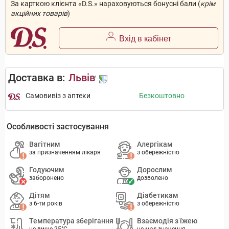
За карткою клієнта «D.S.» нараховуються бонусні бали (
крім
акційних товарів
)
Вхід в кабінет
Доставка в:
Львів
Самовивіз з аптеки
Безкоштовно
Особливості застосування
Вагітним
Алергікам
за призначенням лікаря
з обережністю
Годуючим
Дорослим
заборонено
дозволено
Дітям
Діабетикам
з 6-ти років
з обережністю
Температура зберігання
Взаємодія з їжею