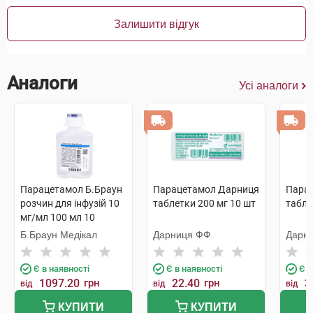
Залишити відгук
Аналоги
Усі аналоги
Парацетамол Б.Браун
Парацетамол Дарниця
Пара
розчин для інфузій 10
таблетки 200 мг 10 шт
табле
мг/мл 100 мл 10
флакон
Б.Браун Медікал
Дарниця ФФ
Дарн
Є в наявності
Є в наявності
Є в
1097.20
грн
22.40
грн
3
від
від
від
КУПИТИ
КУПИТИ