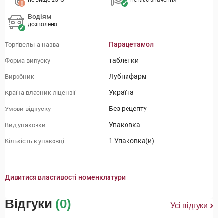
не вище 25°C
не має значення
Водіям
дозволено
Парацетамол
Торгівельна назва
таблетки
Форма випуску
Лубнифарм
Виробник
Україна
Країна власник ліцензії
Без рецепту
Умови відпуску
Упаковка
Вид упаковки
1 Упаковка(и)
Кількість в упаковці
Дивитися властивості номенклатури
Відгуки
(0)
Усі відгуки