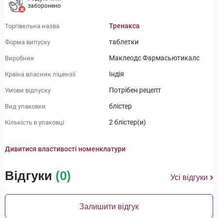
заборонено
Тренакса
Торгівельна назва
таблетки
Форма випуску
Маклеодс Фармасьютикалс
Виробник
Індія
Країна власник ліцензії
Потрібен рецепт
Умови відпуску
блістер
Вид упаковки
2 блістер(и)
Кількість в упаковці
Дивитися властивості номенклатури
Відгуки
(0)
Усі відгуки
Залишити відгук