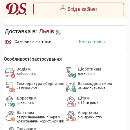
Вхід в кабінет
Доставка в:
Львів
Самовивіз з аптеки
Безкоштовно
Особливості застосування
Водіям
Діабетикам
заборонено
дозволено
Температура зберігання
Взаємодія з їжею
не вище 25°C
не має значення
Дорослим
Дітям
дозволено
з 15-ти років
Вагітним
Алергікам
за призначенням лікаря з
з обережністю
урахуванням користь/ризик
Годуючим