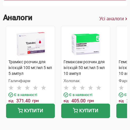
Аналоги
Усі аналоги
Трамікс розчин для
Гемаксам розчин для
Гемот
ін'єкцій 100 мг/мл 5 мл
ін'єкцій 50 мг/мл 5 мл
ін'єкц
5 ампул
10 ампул
10 ам
Галичфарм
Холопак
Фарм
Є в наявності
Є в наявності
Є в
371.40
грн
405.00
грн
2
від
від
від
КУПИТИ
КУПИТИ