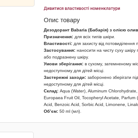
Дивитися властивості номенклатури
Опис товару
Дезодорант Babaria (Бабарія) з олією оли
Призначення:
для всіх типів шкіри.
Властивості:
для захисту від потовиділення 
Застосування:
наносити на чисту суху шкіру
або подразнену шкіру.
Умови зберігання:
в сухому, затемненому міс
недоступному для дітей місці.
Застережні заходи:
заборонено зберігати п
недоступному для дітей місці.
Склад:
Aqua (Water), Aluminum Chlorohydrate, 
Europaea Fruit Oil, Tocopheryl Acetate, Parfum
Acid, Benzoic Acid, Sorbic Acid, Limonene, Linalo
Об’єм:
50 ml (мл).