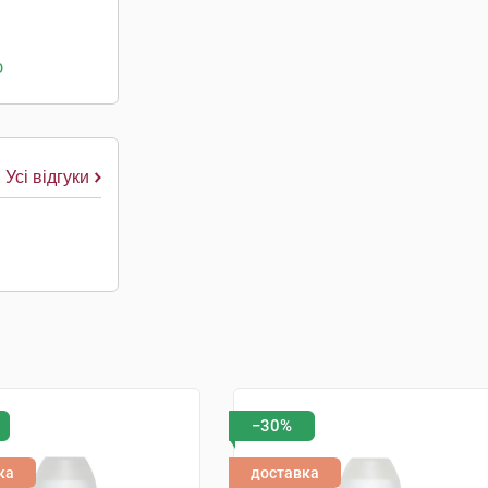
о
Усі відгуки
−30%
ка
доставка