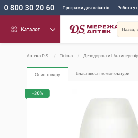
0 800 30 20 60
Програми для клієнтів
Робота у 
Каталог
Аптека D.S.
Гігієна
Дезодоранти І Антиперспі
Властивості номенклатури
Опис товару
−30%