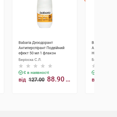
Babaria Дезодорант
Babaria Дезод
Антиперспірант Подвійний
Антиперспіран
ефект 50 мл 1 флакон
Непомітний 50
Беріоска С.Л.
Беріоска С.Л.
Є в наявності
Є в наявно
88.90
від
127.00
від
127.0
грн
грн
КУПИТИ
К