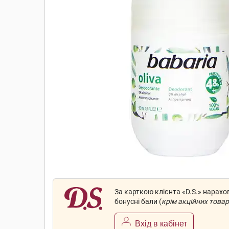
За карткою клієнта «D.S.» нарах
бонусні бали (
крім акційних товар
Вхід в кабінет