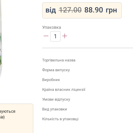
від
127.00
88.90
грн
Упаковка
1
Торгівельна назва
Форма випуску
Виробник
Країна власник ліцензії
Умови відпуску
Вид упаковки
овуються
ів
)
Кількість в упаковці