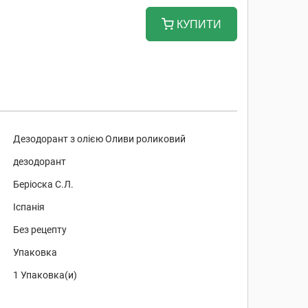
КУПИТИ
Дезодорант з олією Оливи роликовий
дезодорант
Беріоска С.Л.
Іспанія
Без рецепту
Упаковка
1 Упаковка(и)