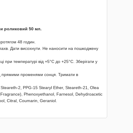
ви роликовий 50 мл.
протягом 48 годин.
 пахв. Дати висохнути. Не наносити на пошкоджену
ці при температурі від +5°С до +25°С. Зберігати у
ід прямими променями сонця. Тримати в
Steareth-2, PPG-15 Stearyl Ether, Steareth-21, Olea
 (Fragrance), Phenoxyethanol, Farnesol, Dehydroacetic
ol, Citral, Coumarin, Geraniol.