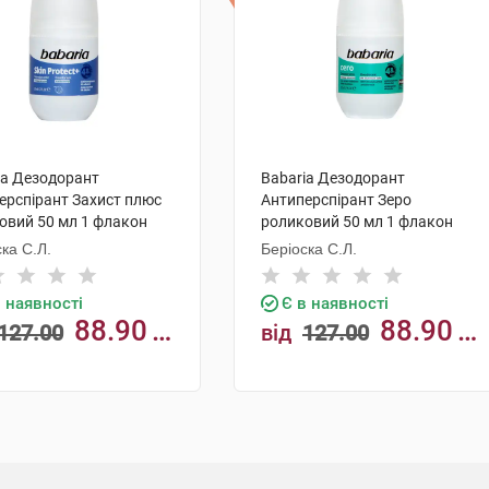
ia Дезодорант
Babaria Дезодорант
ерспірант Захист плюс
Антиперспірант Зеро
овий 50 мл 1 флакон
роликовий 50 мл 1 флакон
ка С.Л.
Беріоска С.Л.
в наявності
Є в наявності
88.90
88.90
127.00
від
127.00
грн
КУПИТИ
КУПИТИ