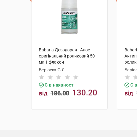
Babaria Дезодорант Алое
Babar
оригінальний роликовий 50
Антип
мл 1 флакон
ролик
Беріоска С.Л.
Беріос
Є в наявності
Є 
130.20
від
186.00
від
грн
грн
КУПИТИ