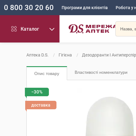
0 800 30 20 60
Програми для клієнтів
Робота у 
Каталог
Аптека D.S.
Гігієна
Дезодоранти І Антиперспі
Властивості номенклатури
Опис товару
−30%
доставка