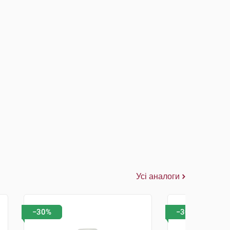
Усі аналоги
−30%
−30%