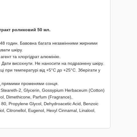
тракт роликовий 50 мл.
а 48 годин. Бавовна багата незамінними жирними
вати шкіру.
агент та хлоргідрат алюмінію.
и. Дати висохнути. Не наносити на подразнену шкіру.
ці при температурі від +5°С до +25°С. Зберігати у
ід прямими променями сонця.
 Steareth-2, Glycerin, Gossypium Herbaceum (Cotton)
rol, Dimethicone, Parfum (Fragrance),
 80, Propylene Glycol, Dehydroacetic Acid, Benzoic
l, Citronellol, Eugenol, Hexyl Cinnamal, Linalool,