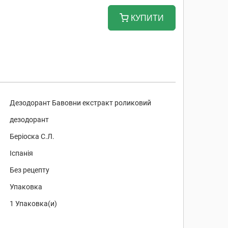
КУПИТИ
Дезодорант Бавовни екстракт роликовий
дезодорант
Беріоска С.Л.
Іспанія
Без рецепту
Упаковка
1 Упаковка(и)