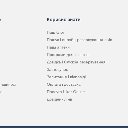
ю
Корисно знати
Наш блог
Пошук і онлайн-резервування ліків
Наші аптеки
Програми для клієнтів
Довідка і Служба резервування
Застосунок
Запитання і відповіді
нційності
Оплата і доставка
ча
Послуга Likar Online
Довідник ліків