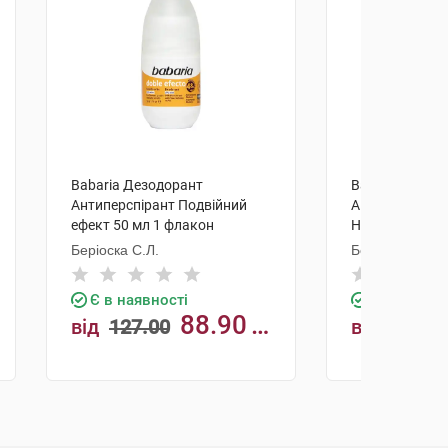
Babaria Дезодорант
Babaria Дезод
Антиперспірант Подвійний
Антиперспіран
ефект 50 мл 1 флакон
Непомітний 50
Беріоска С.Л.
Беріоска С.Л.
Є в наявності
Є в наявно
88.90
від
127.00
від
127.0
грн
грн
КУПИТИ
К