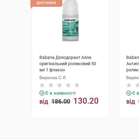
доставка
Babaria Дезодорант Алое
Babar
оригінальний роликовий 50
Антип
мл 1 флакон
ролик
Беріоска С.Л.
Беріос
Є в наявності
Є 
130.20
від
186.00
від
грн
грн
КУПИТИ