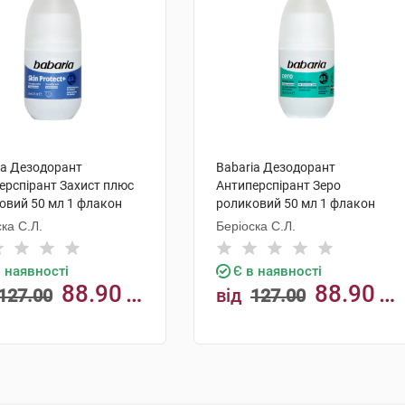
ia Дезодорант
Babaria Дезодорант
ерспірант Захист плюс
Антиперспірант Зеро
овий 50 мл 1 флакон
роликовий 50 мл 1 флакон
ка С.Л.
Беріоска С.Л.
в наявності
Є в наявності
88.90
88.90
127.00
від
127.00
грн
КУПИТИ
КУПИТИ