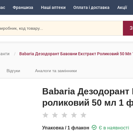
нас
Франшиза
Наші аптеки
Оплата і доставка
Акції
З
ранти
Babaria Дезодорант Бавовни Екстракт Роликовий 50 Мл
Відгуки
Аналоги та замінники
Babaria Дезодорант
роликовий 50 мл 1 
Є в наявності
Упаковка / 1 флакон