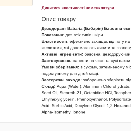
Дивитися властивості номенклатури
Опис товару
Дезодорант Babaria (Бабарія) Бавовни екс
Показання:
для всіх типів шкіри.
Властивості
: ефективно захищає від поту н
кислотами, які допомагають живити та зволожу
Активні інгредієнти:
бавовна, дезодоруючий 
Застосування:
нанести на чисті та сухі пахв
Умови зберігання:
в сухому, затемненому міс
недоступному для дітей місці.
Застережні заходи:
заборонено зберігати п
Склад:
Aqua (Water), Aluminum Chlorohydrate,
Seed Oil, Steareth-21, Octenidine HCl, Tocophe
Ethylhexylglycerin, Phenoxyethanol, Polysorbate
Acid, Sorbic Acid, Decylene Glycol, 1,2-Hexanedio
Alpha-Isomethyl Ionone.