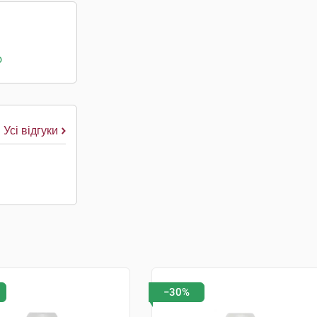
о
Усі відгуки
−30%