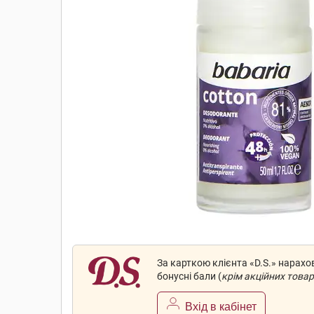
За карткою клієнта «D.S.» нарах
бонусні бали (
крім акційних товар
Вхід в кабінет