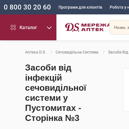
0 800 30 20 60
Програми для клієнтів
Робота у 
Каталог
Аптека D.S.
Сечовидільна Система
Засоби Від
Засоби від
інфекцій
сечовидільної
системи у
Пустомитах -
Сторінка №3