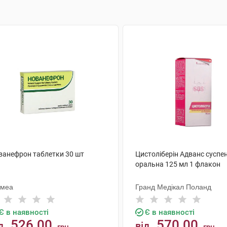
ванефрон таблетки 30 шт
Цистоліберін Адванс суспен
оральна 125 мл 1 флакон
імеа
Гранд Медікал Поланд
Є в наявності
Є в наявності
526.00
570.00
д
від