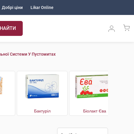
Добрі ціни
Likar Online
НАЙТИ
льної Системи У Пустомитах
Бактуріл
Біолакт Єва