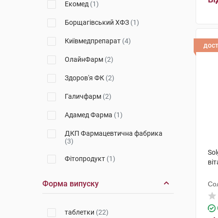
Екомед
(1)
Борщагівський ХФЗ
(1)
Київмедпрепарат
(4)
дос
ОлайнФарм
(2)
Здоров'я ФК
(2)
Галичфарм
(2)
Адамед Фарма
(1)
ДКП Фармацевтична фабрика
(3)
So
Фітопродукт
(1)
віт
Маклеодс Фармасьютикалс
(2)
Форма випуску
Со
Валмарк
(1)
таблетки
(22)
Лекхім-Харків
(1)