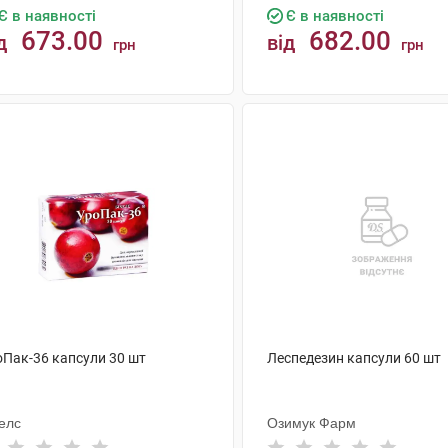
Є в наявності
Є в наявності
673.00
682.00
д
від
грн
грн
КУПИТИ
КУПИТИ
оПак-36 капсули 30 шт
Леспедезин капсули 60 шт
елс
Озимук Фарм