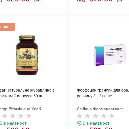
грн
грн
КУПИТИ
КУПИТИ
тавка
lgar Натуральна журавлина з
Фосфоцин гранули для ора
аміном С капсули 60 шт
розчину 3 г 2 саше
лгар Вітамін енд Херб
Лабіана Фармацевтікалс
Є в наявності
Є в наявності