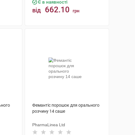
Є в наявності
662.10
від
грн
КУПИТИ
ьного
Фемантіс порошок для орального
розчину 14 саше
PharmaLinea Ltd