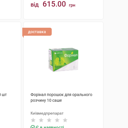
615.00
від
грн
КУПИТИ
доставка
0 шт
Форінал порошок для орального
розчину 10 саше
Київмедпрепарат
Є в наявності