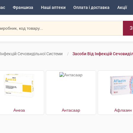
нас
Франшиза
Наші аптеки
Оплата і доставка
Акції
З
 Інфекцій Сечовидільної Системи
Засоби Від Інфекцій Сечовиді
Анеза
Антасаар
Афлазин