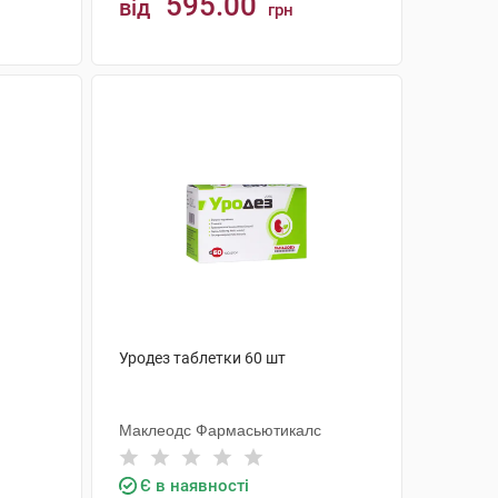
595.00
від
грн
КУПИТИ
Уродез таблетки 60 шт
Маклеодс Фармасьютикалс
Є в наявності