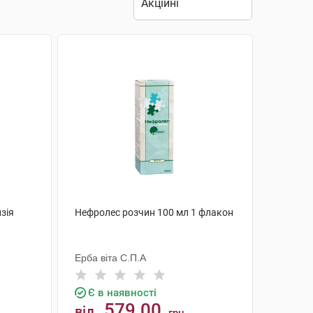
зія
Нефролес розчин 100 мл 1 флакон
Ерба віта С.П.А
Є в наявності
579.00
від