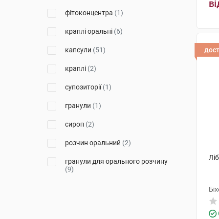
ві
фітоконцентра
(1)
Кусум Фарм
(1)
краплі оральні
(6)
Лубнифарм
(2)
капсули
(51)
дос
Біохелс
(1)
краплі
(2)
Форсаж плюс
(1)
супозиторії
(1)
Астрафарм
(1)
гранули
(1)
Солефарм
(3)
сироп
(2)
Адіфарм
(2)
розчин оральний
(2)
Уорлд Медицин Ілач Сан. Ве
Тідж
(1)
Лі
гранули для орального розчину
(9)
Лабіана Фармацевтікалс
(3)
паста для орального
Біхелс
(10)
Біх
застосування
(1)
Фармак
(2)
порошок для орального