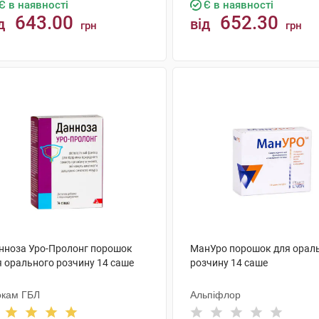
Є в наявності
Є в наявності
643.00
652.30
д
від
грн
грн
КУПИТИ
КУПИТИ
нноза Уро-Пролонг порошок
МанУро порошок для орал
я орального розчину 14 саше
розчину 14 саше
окам ГБЛ
Альпіфлор