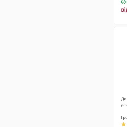
Сінтал Дієтетікс
(1)
ві
Полісано Фармасьютікалс
(1)
Ананта Медікеар
(1)
Систем Фарм
(1)
Чарлі ПП
(2)
Прімеа
(1)
Гранд Медікал Поланд
(1)
Ерба віта С.П.А
(1)
Солгар Вітамін енд Херб
(1)
Софтгель Хелскеа
(1)
Да
дл
ОМ Фарма
(1)
Гр
ІДІ італійські дієтичні добавки
(1)