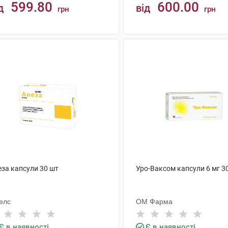
599.80
600.00
д
від
грн
грн
КУПИТИ
КУПИТИ
еза капсули 30 шт
Уро-Ваксом капсули 6 мг 3
елс
ОМ Фарма
Є в наявності
Є в наявності