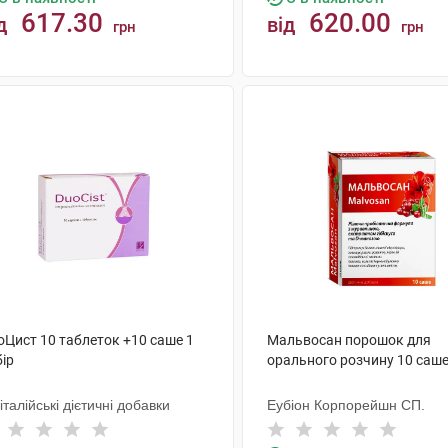
617.30
620.00
д
від
грн
грн
КУПИТИ
КУПИТИ
оЦист 10 таблеток +10 саше 1
Мальвосан порошок для
ір
орального розчину 10 саш
 італійські дієтичні добавки
Еубіон Корпорейшн СП.