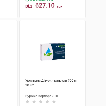
627.10
від
грн
КУПИТИ
Урострим Дізурил капсули 700 мг
е
30 шт
Еуробіо Корпорейшн