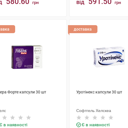
580.60
591.50
д
від
грн
грн
КУПИТИ
КУПИТИ
тавка
доставка
бера Форте капсули 30 шт
Уротінекс капсули 30 шт
елс
Софтгель Хелскеа
Є в наявності
Є в наявності