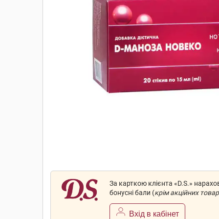
За карткою клієнта «D.S.» нарах
бонусні бали (
крім акційних товар
Вхід в кабінет