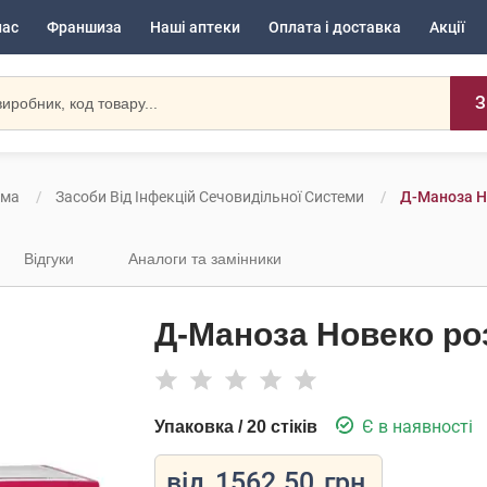
нас
Франшиза
Наші аптеки
Оплата і доставка
Акції
З
ема
Засоби Від Інфекцій Сечовидільної Системи
Д-Маноза Но
Відгуки
Аналоги та замінники
Д-Маноза Новеко роз
Є в наявності
Упаковка / 20 стіків
від
1562.50
грн