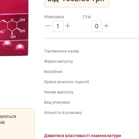
Упаковка
Стік
1
0
Торгівельна назва
Форма випуску
Виробник
Країна власник ліцензії
Умови відпуску
Вид упаковки
Кількість в упаковці
овуються
ів
)
Дивитися властивості номенклатури