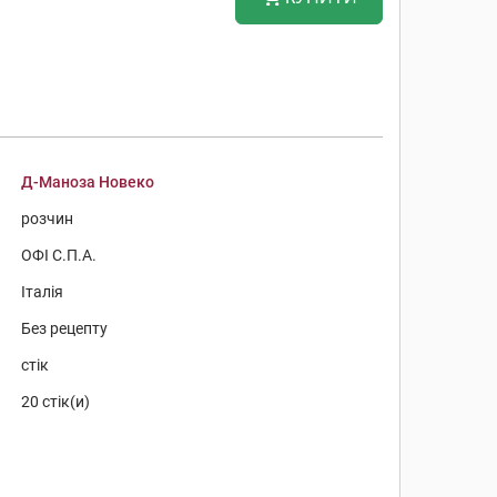
Д-Маноза Новеко
розчин
ОФІ С.П.А.
Італія
Без рецепту
стік
20 стік(и)