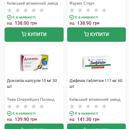
Київський вітамінний завод
Фарма Старт
Є в наявності
Є в наявності
138.00
грн
138.90
грн
від
від
КУПИТИ
КУПИТИ
Доксепін капсули 10 мг 30
Дифенін таблетки 117 мг 60
шт
шт
Тева Оперейшнз Поланд
Київський вітамінний завод
Є в наявності
Є в наявності
139.90
грн
141.30
грн
від
від