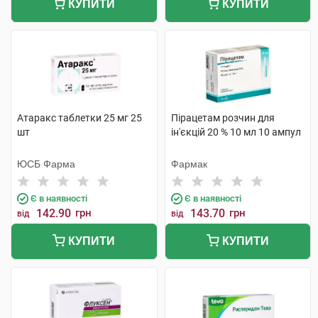
КУПИТИ
КУПИТИ
Атаракс таблетки 25 мг 25
Пірацетам розчин для
шт
ін'єкцій 20 % 10 мл 10 ампул
ЮСБ Фарма
Фармак
Є в наявності
Є в наявності
142.90
грн
143.70
грн
від
від
КУПИТИ
КУПИТИ