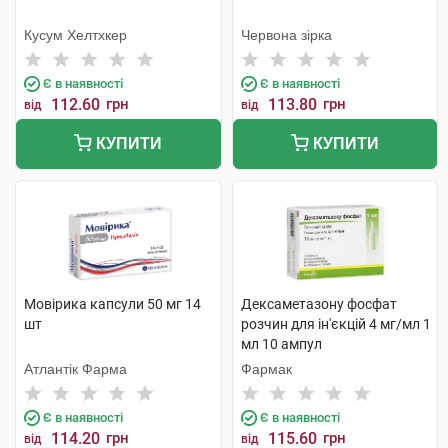
Кусум Хелтхкер
Червона зірка
Є в наявності
Є в наявності
112.60
грн
113.80
грн
від
від
КУПИТИ
КУПИТИ
Мовірика капсули 50 мг 14
Дексаметазону фосфат
шт
розчин для ін'єкцій 4 мг/мл 1
мл 10 ампул
Атлантік Фарма
Фармак
Є в наявності
Є в наявності
114.20
грн
115.60
грн
від
від