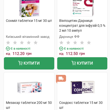
Транквілізатори (анксіолітики)
Сонміл таблетки 15 мг 30 шт
Вінпоцетин Дарниця
концентрат для інфузій 0,5 %
2 мл 10 ампул
Київський вітамінний завод
Дарниця ФФ
Є в наявності
Є в наявності
112.20
грн
112.50
грн
від
від
КУПИТИ
КУПИТИ
Мезакар таблетки 200 мг 50
Сондокс таблетки 15 мг 30
шт
шт