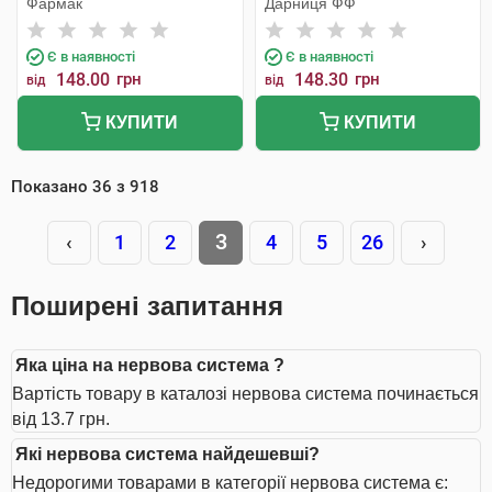
Фармак
Дарниця ФФ
Є в наявності
Є в наявності
148.00
грн
148.30
грн
від
від
КУПИТИ
КУПИТИ
Показано
36
з
918
3
‹
1
2
4
5
26
›
Поширені запитання
Яка ціна на нервова система ?
Вартість товару в каталозі нервова система починається
від 13.7 грн.
Які нервова система найдешевші?
Недорогими товарами в категорії нервова система є: