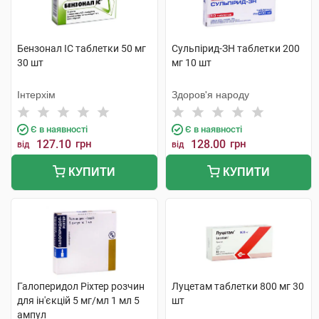
Бензонал IC таблетки 50 мг
Сульпірид-ЗН таблетки 200
30 шт
мг 10 шт
Інтерхім
Здоров'я народу
Є в наявності
Є в наявності
127.10
грн
128.00
грн
від
від
КУПИТИ
КУПИТИ
Галоперидол Ріхтер розчин
Луцетам таблетки 800 мг 30
для ін'єкцій 5 мг/мл 1 мл 5
шт
ампул