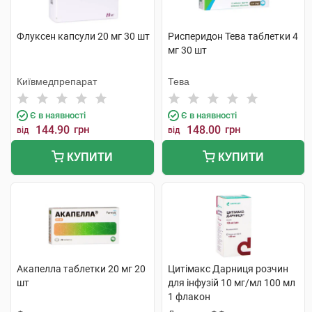
Флуксен капсули 20 мг 30 шт
Рисперидон Тева таблетки 4
мг 30 шт
Київмедпрепарат
Тева
Є в наявності
Є в наявності
144.90
грн
148.00
грн
від
від
КУПИТИ
КУПИТИ
Акапелла таблетки 20 мг 20
Цитімакс Дарниця розчин
шт
для інфузій 10 мг/мл 100 мл
1 флакон