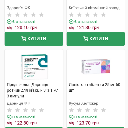
Здоров'я ФК
Київський вітамінний завод
Є в наявності
Є в наявності
120.10
грн
121.30
грн
від
від
КУПИТИ
КУПИТИ
Преднізолон Дарниця
Ланістор таблетки 25 мг 60
розчин для ін'єкцій 3 % 1 мл
шт
3 ампули
Дарниця ФФ
Кусум Хелтхкер
Є в наявності
Є в наявності
122.80
грн
123.70
грн
від
від