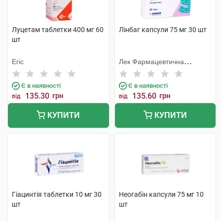
Луцетам таблетки 400 мг 60
Лінбаг капсули 75 мг 30 шт
шт
Егіс
Лек Фармацевтична
компанія
Є в наявності
Є в наявності
135.30
грн
135.60
грн
від
від
КУПИТИ
КУПИТИ
Гіацинтія таблетки 10 мг 30
Неогабін капсули 75 мг 10
шт
шт