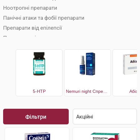
Ноотропні препарати
Панічні атаки та фобії препарати
Препарати від епілепсії
Препарати від запаморочення
Препарати від розсіяного склерозу
Препарати для лікування неврозу
Препарати для покращення мозкового кровообігу
Препарати для покращення пам'яті
Препарати при булімії
5-НТР
Nemuri night Спрей для здорового сну
Абіз
Препарати при вегето-судинній дистонії
Препарати при деменції
Фільтри
Препарати при хворобі Альцгеймера
Протипаркінсонічні препарати
Протисудомні препарати