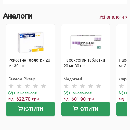
Аналоги
Усі аналоги
Рексетин таблетки 20
Пароксетин таблетки
Парок
мг 30 шт
20 мг 30 шт
мг 30
Гедеон Ріхтер
Медокемі
Фарм
Є в наявності
Є в наявності
Є в
622.70
грн
601.90
грн
6
від
від
від
КУПИТИ
КУПИТИ