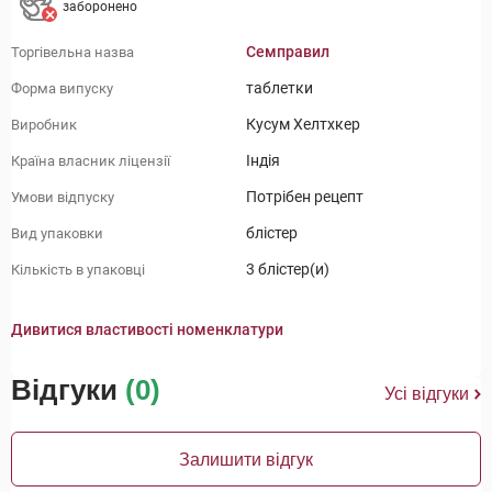
заборонено
Семправил
Торгівельна назва
таблетки
Форма випуску
Кусум Хелтхкер
Виробник
Індія
Країна власник ліцензії
Потрібен рецепт
Умови відпуску
блістер
Вид упаковки
3 блістер(и)
Кількість в упаковці
Дивитися властивості номенклатури
Відгуки
(0)
Усі відгуки
Залишити відгук