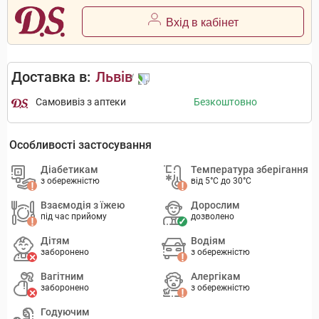
Вхід в кабінет
Доставка в:
Львів
Самовивіз з аптеки
Безкоштовно
Особливості застосування
Діабетикам
Температура зберігання
з обережністю
від 5°C до 30°C
Взаємодія з їжею
Дорослим
під час прийому
дозволено
Дітям
Водіям
заборонено
з обережністю
Вагітним
Алергікам
заборонено
з обережністю
Годуючим