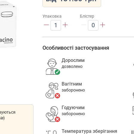
Упаковка
Блістер
1
0
Особливості застосування
Дорослим
дозволено
Вагітним
заборонено
Годуючим
овуються
заборонено
ів
)
Температура зберігання