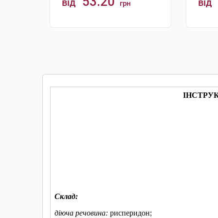
53.20
від
від
грн
КУПИТИ