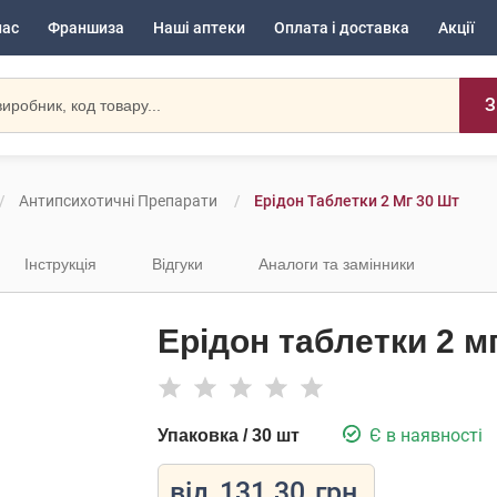
нас
Франшиза
Наші аптеки
Оплата і доставка
Акції
З
Антипсихотичні Препарати
Ерідон Таблетки 2 Мг 30 Шт
Інструкція
Відгуки
Аналоги та замінники
Ерідон таблетки 2 м
Є в наявності
Упаковка / 30 шт
від
131.30
грн