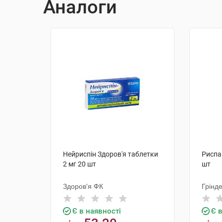
Аналоги
Нейриспін Здоров'я таблетки
Риспа
2 мг 20 шт
шт
Здоров'я ФК
Грінд
Є в наявності
Є 