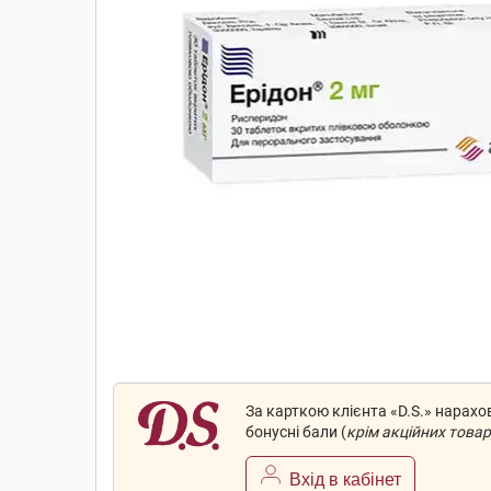
За карткою клієнта «D.S.» нарах
бонусні бали (
крім акційних товар
Вхід в кабінет