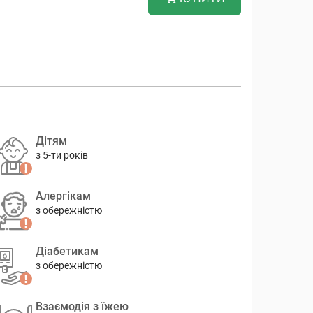
Дітям
з 5-ти років
Алергікам
з обережністю
Діабетикам
з обережністю
Взаємодія з їжею