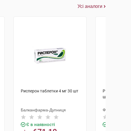
Усі аналоги
Рисперон таблетки 4 мг 30 шт
Риспетрил таб
шт
Балканфарма-Дупниця
Фармасайнс
Є в наявності
Є в наявно