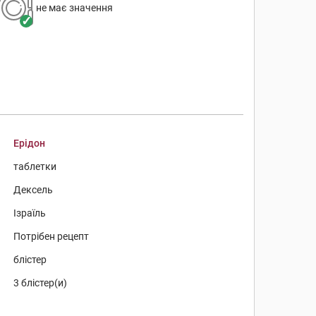
не має значення
Ерідон
таблетки
Дексель
Ізраїль
Потрібен рецепт
блістер
3 блістер(и)