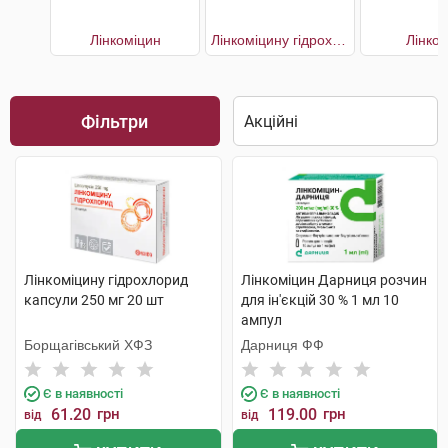
Лінкоміцин
Лінкоміцину гідрохлорид
Лінко
Фільтри
Лінкоміцину гідрохлорид
Лінкоміцин Дарниця розчин
капсули 250 мг 20 шт
для ін'єкцій 30 % 1 мл 10
ампул
Борщагівський ХФЗ
Дарниця ФФ
Є в наявності
Є в наявності
61.20
грн
119.00
грн
від
від