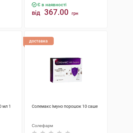
Є в наявності
367.00
від
грн
КУПИТИ
доставка
0 мл 1
Солемакс Імуно порошок 10 саше
Солефарм