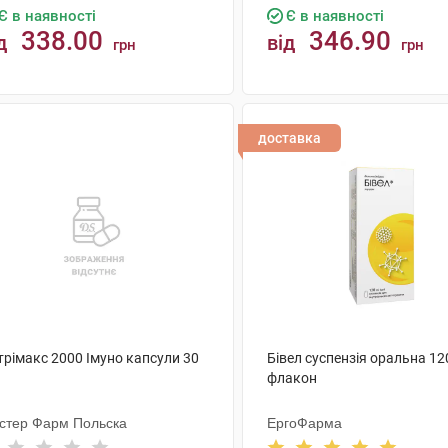
Є в наявності
Є в наявності
338.00
346.90
д
від
грн
грн
КУПИТИ
КУПИТИ
доставка
трімакс 2000 Імуно капсули 30
Бівел суспензія оральна 12
флакон
стер Фарм Польска
ЕргоФарма