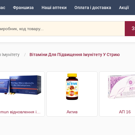
нас
Франшиза
Наші аптеки
Оплата і доставка
Акції
З
 Імунітету
Вітаміни Для Підвищення Імунітету У Стрию
Immun відновлення імунної системи 30 днів
Актив
АП 16