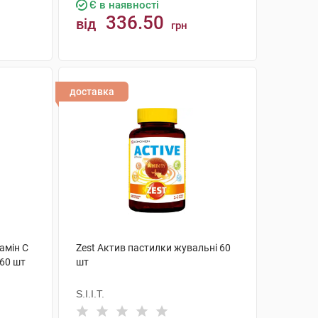
Є в наявності
336.50
від
грн
КУПИТИ
доставка
амін C
Zest Актив пастилки жувальні 60
 60 шт
шт
S.I.I.T.