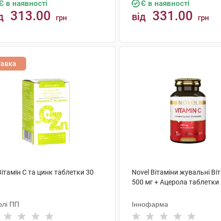
Є в наявності
Є в наявності
313.00
331.00
д
від
грн
грн
КУПИТИ
КУПИТИ
тавка
Вітамін С та цинк таблетки 30
Novel Вітаміни жувальні Віт
500 мг + Ацерола таблетки
рлі ПП
Іннофарма