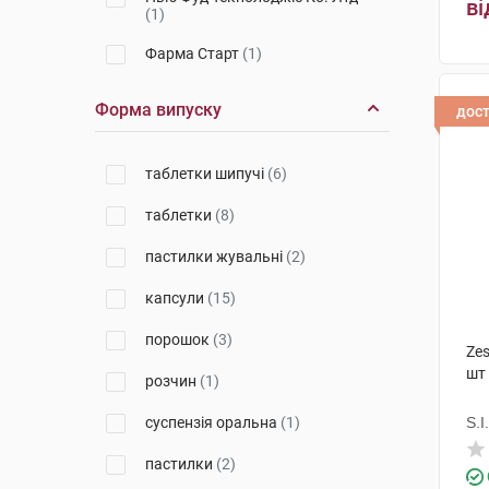
ві
(1)
Фарма Старт
(1)
Київський вітамінний завод
(1)
Форма випуску
дос
Нов Фудс
(1)
таблетки шипучі
(6)
Озимук Фарм
(1)
таблетки
(8)
Маклеодс Фармасьютикалс
(1)
пастилки жувальні
(2)
Новелті Фарма ГДД СА
(1)
капсули
(15)
Чарлі ПП
(1)
порошок
(3)
Іннофарма
(1)
Ze
шт
розчин
(1)
Мастер Фарм Польска
(1)
суспензія оральна
(1)
S.I.
ЕргоФарма
(1)
пастилки
(2)
Фіторія
(1)