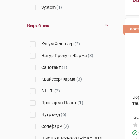
System
(1)
Виробник
дос
Кусум Хелтхкер
(2)
Натур Продукт Фарма
(3)
Санотакт
(1)
Квайссер Фарма
(3)
S.I.I.T.
(2)
Dop
Профарма Плант
(1)
та
Нутрімед
(6)
Кв
Солефарм
(2)
Нью Фуд Текнолоджіс Ко. Лтд