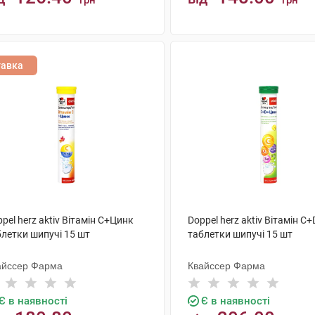
грн
грн
КУПИТИ
КУПИТИ
тавка
pel herz aktiv Вітамін С+Цинк
Doppel herz aktiv Вітамін 
блетки шипучі 15 шт
таблетки шипучі 15 шт
айссер Фарма
Квайссер Фарма
Є в наявності
Є в наявності