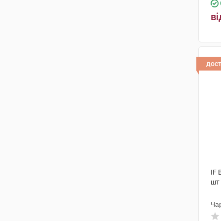
ві
дос
IF 
шт
Ча