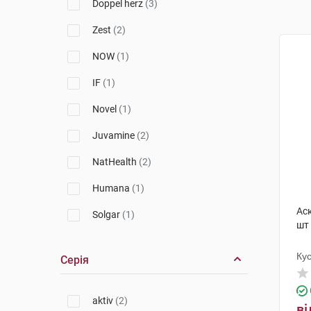
Doppel herz
(3)
Zest
(2)
NOW
(1)
IF
(1)
Novel
(1)
Juvamine
(2)
NatHealth
(2)
Humana
(1)
Ас
Solgar
(1)
шт
Orthomol
(1)
Ку
Серія
aktiv
(2)
ві