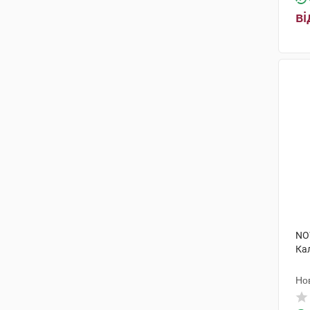
ві
NO
Ка
Но