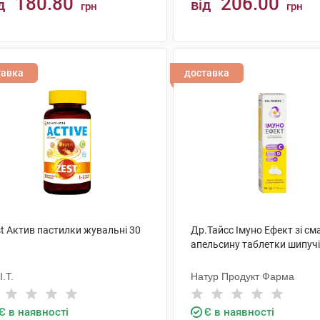
180.80
206.00
д
від
грн
грн
КУПИТИ
КУПИТИ
тавка
доставка
st Актив пастилки жувальні 30
Др.Тайсс Імуно Ефект зі с
апельсину таблетки шипучі
I.T.
Натур Продукт Фарма
Є в наявності
Є в наявності