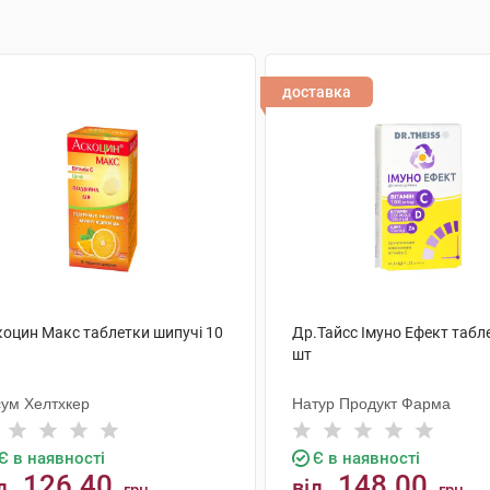
доставка
коцин Макс таблетки шипучі 10
Др.Тайсс Імуно Ефект табл
шт
сум Хелтхкер
Натур Продукт Фарма
Є в наявності
Є в наявності
126.40
148.00
д
від