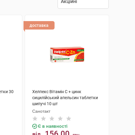
доставка
етки 30
Хелпекс Вітамін С + цинк
сицилійський апельсин таблетки
шипучі 10 шт
Санотакт
Є в наявності
156.00
від