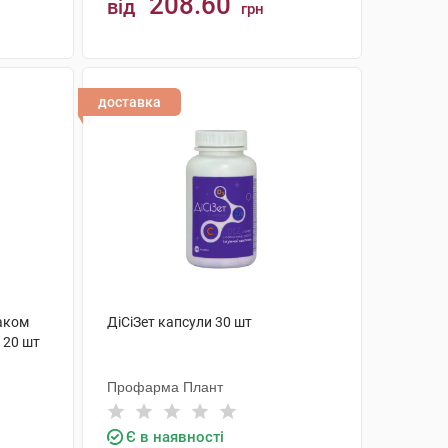
208.60
від
грн
КУПИТИ
доставка
маком
ДіСіЗет капсули 30 шт
 20 шт
Профарма Плант
Є в наявності