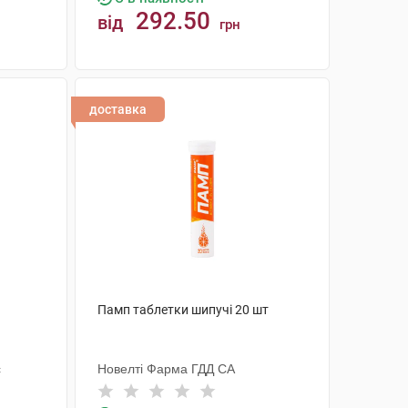
292.50
від
грн
КУПИТИ
доставка
Памп таблетки шипучі 20 шт
с
Новелті Фарма ГДД СА