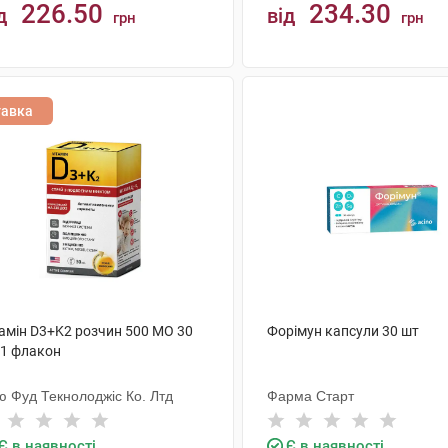
226.50
234.30
д
від
грн
грн
КУПИТИ
КУПИТИ
тавка
тамін D3+K2 розчин 500 МО 30
Форімун капсули 30 шт
 1 флакон
ю Фуд Текнолоджіс Ко. Лтд
Фарма Старт
Є в наявності
Є в наявності