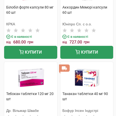
Білобіл форте капсули 80 мг
Аккордин Меморі капсули
60 шт
60 шт
КРКА
Юніпро Сп. с о.о.
Є в наявності
Є в наявності
680.00
грн
727.00
грн
від
від
КУПИТИ
КУПИТИ
Тебокан таблетки 120 мг 20
Танакан таблетки 40 мг 90
шт
шт
Др. Вільмар Швабе
Бофур Іпсен Індустрі