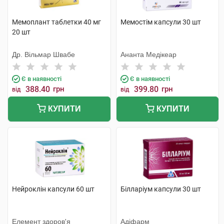
Мемоплант таблетки 40 мг
Мемостім капсули 30 шт
20 шт
Др. Вільмар Швабе
Ананта Медікеар
Є в наявності
Є в наявності
388.40
грн
399.80
грн
від
від
КУПИТИ
КУПИТИ
Нейроклін капсули 60 шт
Білларіум капсули 30 шт
Елемент здоров'я
Адіфарм