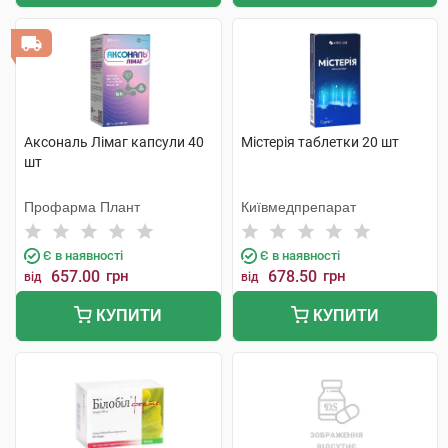
Аксональ Лімаг капсули 40
Містерія таблетки 20 шт
шт
Профарма Плант
Київмедпрепарат
Є в наявності
Є в наявності
657.00
грн
678.50
грн
від
від
КУПИТИ
КУПИТИ