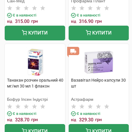
Cан-Мед
Профарма Плант
Є в наявності
Є в наявності
315.00
грн
316.90
грн
від
від
КУПИТИ
КУПИТИ
Танакан розчин оральний 40
Вазавітал Нейро капсули 30
мг/мл 30 мл 1 флакон
шт
Бофур Іпсен Індустрі
Астрафарм
Є в наявності
Є в наявності
328.70
грн
329.30
грн
від
від
КУПИТИ
КУПИТИ