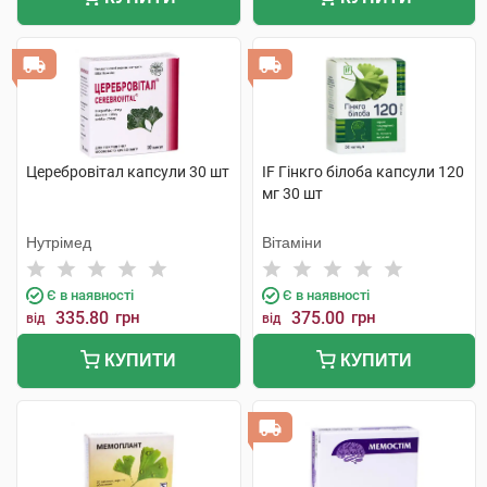
Церебровітал капсули 30 шт
IF Гінкго білоба капсули 120
мг 30 шт
Нутрімед
Вітаміни
Є в наявності
Є в наявності
335.80
грн
375.00
грн
від
від
КУПИТИ
КУПИТИ