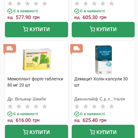
Є в наявності
Є в наявності
577.90
грн
605.30
грн
від
від
КУПИТИ
КУПИТИ
Мемоплант форте таблетки
Демацит Холін капсули 30
80 мг 20 шт
шт
Др. Вільмар Швабе
Дженелайф С.р.л., Італія
Є в наявності
Є в наявності
616.00
грн
625.40
грн
від
від
КУПИТИ
КУПИТИ