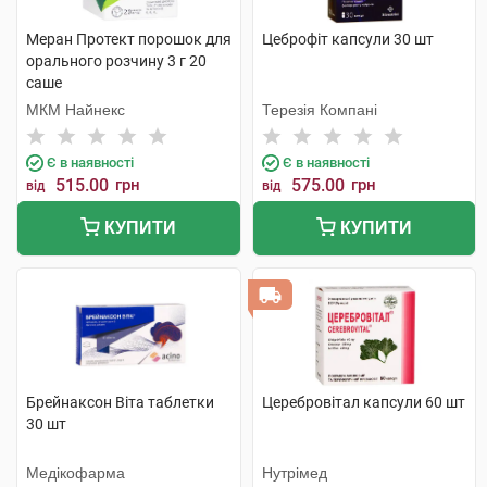
Меран Протект порошок для
Цеброфіт капсули 30 шт
орального розчину 3 г 20
саше
МКМ Найнекс
Терезія Компані
Є в наявності
Є в наявності
515.00
грн
575.00
грн
від
від
КУПИТИ
КУПИТИ
Брейнаксон Віта таблетки
Церебровітал капсули 60 шт
30 шт
Медікофарма
Нутрімед