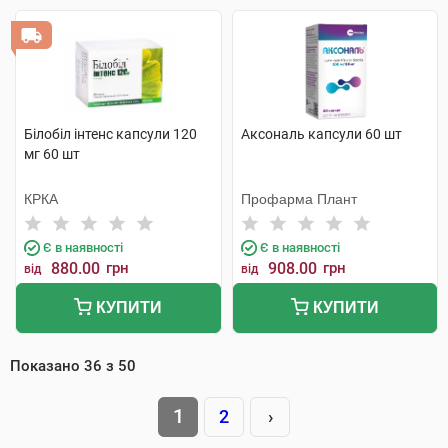
Білобіл інтенс капсули 120
Аксональ капсули 60 шт
мг 60 шт
КРКА
Профарма Плант
Є в наявності
Є в наявності
880.00
грн
908.00
грн
від
від
КУПИТИ
КУПИТИ
Показано
36
з
50
1
2
›