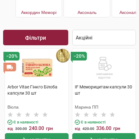
Аккордин Меморі
Аксональ
Аксональ
Фільтри
−20%
−20%
Arbor Vitae Гінкго Білоба
IF Меморицитам капсули 30
капсули 30 шт
шт
Віола
Марина ПП
Є в наявності
Є в наявності
240.00
336.00
грн
грн
від
300.00
від
420.00