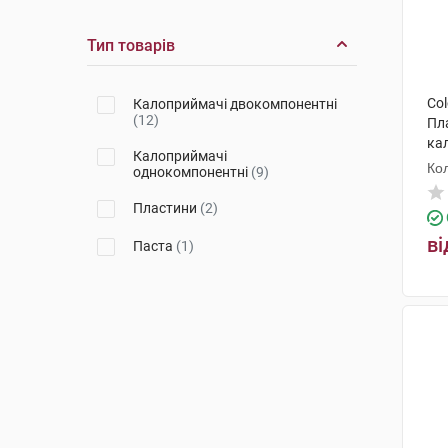
Тип товарів
Col
Калоприймачі двокомпонентні
(12)
Пл
ка
Калоприймачі
10
Ко
однокомпонентні
(9)
Пластини
(2)
ві
Паста
(1)