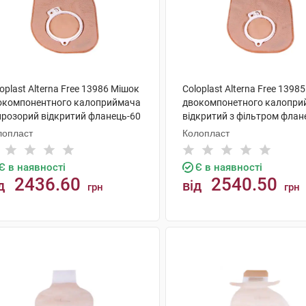
oplast Alterna Free 13986 Мішок
Coloplast Alterna Free 1398
окомпонентного калоприймача
двокомпонетного калопри
прозорий відкритий фланець-60
відкритий з фільтром флан
 30 шт
мм 30 шт
лопласт
Колопласт
Є в наявності
Є в наявності
2436.60
2540.50
д
від
грн
грн
КУПИТИ
КУПИТИ