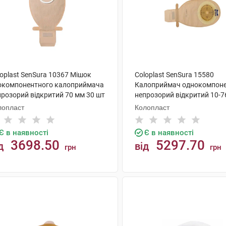
oplast SenSura 10367 Мішок
Coloplast SenSura 15580
окомпонентного калоприймача
Калоприймач однокомпон
прозорий відкритий 70 мм 30 шт
непрозорий відкритий 10-7
шт
лопласт
Колопласт
Є в наявності
Є в наявності
3698.50
5297.70
д
від
грн
грн
КУПИТИ
КУПИТИ