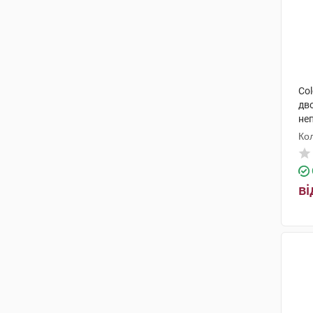
Col
дв
не
мм
Ко
ві