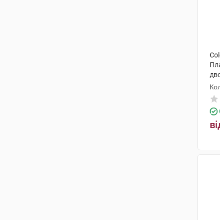
Col
Пл
дв
фла
Ко
шт
ві