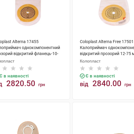
oplast Alterna 17455
Coloplast Alterna Free 17501
лоприймач однокомпонентний
Калоприймач однокомпон
озорий відкритий фланець-10-
відкритий прозорий 12-75 
 мм 30 шт
шт
лопласт
Колопласт
Є в наявності
Є в наявності
2820.50
2840.00
д
від
грн
грн
КУПИТИ
КУПИТИ