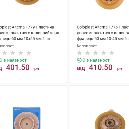
oplast Alterna 1779 Пластина
Coloplast Alterna 1776 Пла
окомпонентного калоприймача
двокомпонентного калопр
анець-60 мм 10x55 мм 5 шт
франець-50 мм 10-45 мм 5 
лопласт
Колопласт
Є в наявності
Є в наявності
401.50
410.50
д
від
грн
грн
КУПИТИ
КУПИТИ