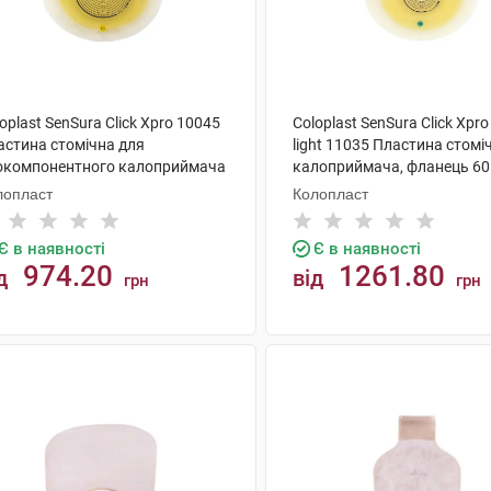
oplast SenSura Click Xpro 10045
Coloplast SenSura Click Xpr
астина стомічна для
light 11035 Пластина стомі
окомпонентного калоприймача
калоприймача, фланець 60
нець 70 мм, отвір 15-53 мм 5
отвір 15-43 мм 5 шт
лопласт
Колопласт
Є в наявності
Є в наявності
974.20
1261.80
д
від
грн
грн
КУПИТИ
КУПИТИ