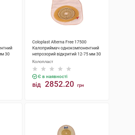
Coloplast Alterna Free 17500
ентний
Калоприймач однокомпонентний
мм 30
непрозорий відкритий 12-75 мм 30
шт
Колопласт
Є в наявності
2852.20
від
грн
КУПИТИ