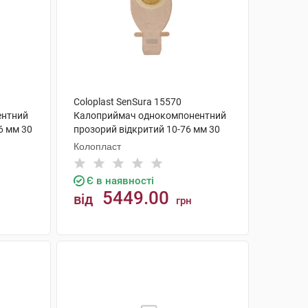
Coloplast SenSura 15570
ентний
Калоприймач однокомпонентний
6 мм 30
прозорий відкритий 10-76 мм 30
шт
Колопласт
Є в наявності
5449.00
від
грн
КУПИТИ