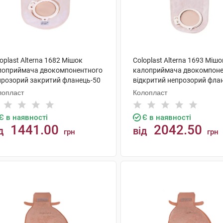
oplast Alterna 1682 Мішок
Coloplast Alterna 1693 Мішо
лоприймача двокомпонентного
калоприймача двокомпоне
прозорий закритий фланець-50
відкритий непрозорий фла
 30 шт
мм 30 шт
лопласт
Колопласт
Є в наявності
Є в наявності
1441.00
2042.50
д
від
грн
грн
КУПИТИ
КУПИТИ