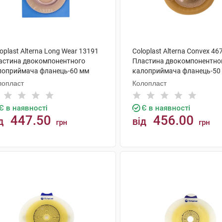
oplast Alterna Long Wear 13191
Coloplast Alterna Convex 46
астина двокомпонентного
Пластина двокомпонентно
лоприймача фланець-60 мм
калоприймача фланець-50
x55 мм 5 шт
15x33 мм 4 шт
лопласт
Колопласт
Є в наявності
Є в наявності
447.50
456.00
д
від
грн
грн
КУПИТИ
КУПИТИ