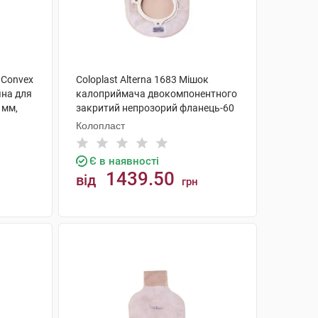
o Convex
Coloplast Alterna 1683 Мішок
чна для
калоприймача двокомпонентного
 мм,
закритий непрозорий фланець-60
мм 30 шт
Колопласт
Є в наявності
1439.50
від
грн
КУПИТИ