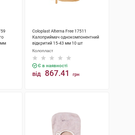
759
Coloplast Alterna Free 17511
го
Калоприймач однокомпонентний
 мм
відкритий 15-43 мм 10 шт
Колопласт
Є в наявності
867.41
від
грн
КУПИТИ