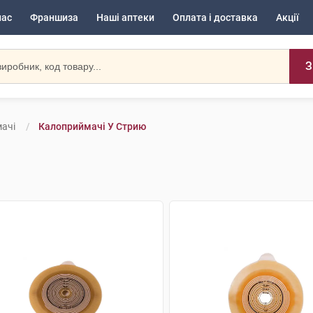
нас
Франшиза
Наші аптеки
Оплата і доставка
Акції
З
ачі
Калоприймачі У Стрию