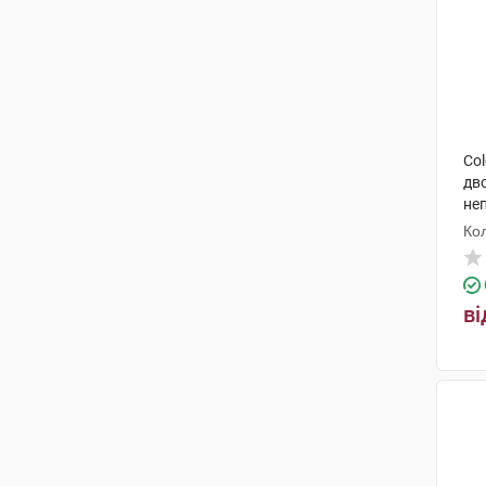
Col
дв
не
Ко
ві