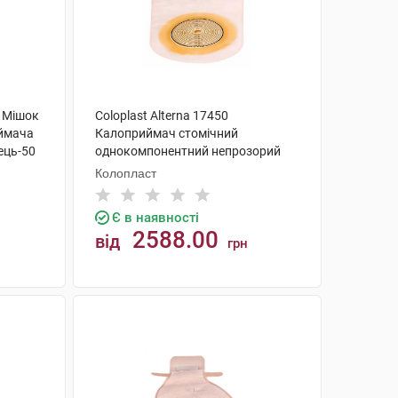
5 Мішок
Coloplast Alterna 17450
ймача
Калоприймач стомічний
ець-50
однокомпонентний непрозорий
відкритий 10-70 мм 30 шт
Колопласт
Є в наявності
2588.00
від
грн
КУПИТИ