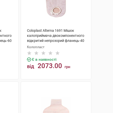
к
Coloplast Alterna 1691 Мішок
нтного
калоприймача двокомпонентного
нець-60
відкритий непрозорий фланець-40
мм 30 шт
Колопласт
Є в наявності
2073.00
від
грн
КУПИТИ