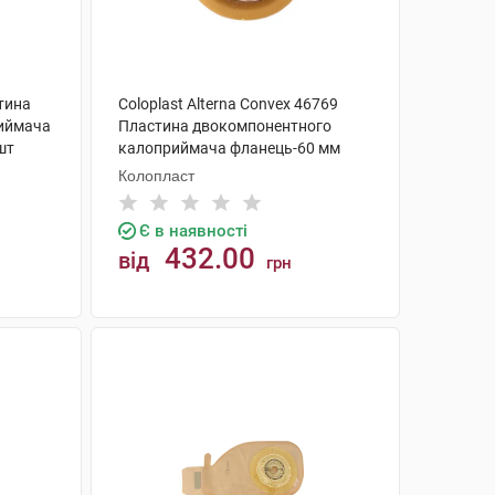
стина
Coloplast Alterna Convex 46769
иймача
Пластина двокомпонентного
шт
калоприймача фланець-60 мм
15x43 мм 4 шт
Колопласт
Є в наявності
432.00
від
грн
КУПИТИ