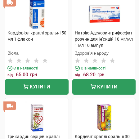
Кардіовіол краплі оральні 50
Натрію Аденозинтрифосфат
мл 1 флакон
розчин для ін'єкцій 10 мг/мл
1 мл 10 ампул
Віола
Здоров'я народу
Є в наявності
Є в наявності
65.00
грн
68.20
грн
від
від
КУПИТИ
КУПИТИ
Трикардин серцеві краплі
Кордевіт краплі оральні 30