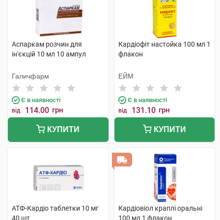
Аспаркам розчин для
Кардіофіт настойка 100 мл 1
ін'єкцій 10 мл 10 ампул
флакон
Галичфарм
ЕЙМ
Є в наявності
Є в наявності
114.00
грн
131.10
грн
від
від
КУПИТИ
КУПИТИ
АТФ-Кардіо таблетки 10 мг
Кардіовіол краплі оральні
40 шт
100 мл 1 флакон