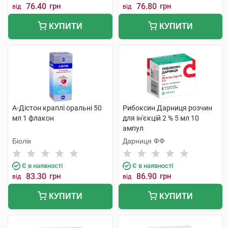
76.40
грн
76.80
грн
від
від
КУПИТИ
КУПИТИ
А-Дістон краплі оральні 50
Рибоксин Дарниця розчин
мл 1 флакон
для ін'єкцій 2 % 5 мл 10
ампул
Біолік
Дарниця ФФ
Є в наявності
Є в наявності
83.30
грн
86.90
грн
від
від
КУПИТИ
КУПИТИ