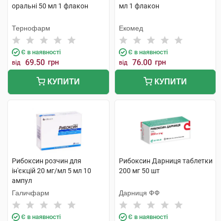
оральні 50 мл 1 флакон
мл 1 флакон
Тернофарм
Екомед
Є в наявності
Є в наявності
69.50
грн
76.00
грн
від
від
КУПИТИ
КУПИТИ
Рибоксин розчин для
Рибоксин Дарниця таблетки
ін'єкцій 20 мг/мл 5 мл 10
200 мг 50 шт
ампул
Галичфарм
Дарниця ФФ
Є в наявності
Є в наявності