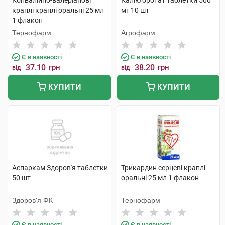
Конвалійно-валеріанові
Калію оротат таблетки 500
краплі краплі оральні 25 мл
мг 10 шт
1 флакон
Тернофарм
Агрофарм
Є в наявності
Є в наявності
37.10
грн
38.20
грн
від
від
КУПИТИ
КУПИТИ
Аспаркам Здоров'я таблетки
Трикардин серцеві краплі
50 шт
оральні 25 мл 1 флакон
Здоров'я ФК
Тернофарм
Є в наявності
Є в наявності