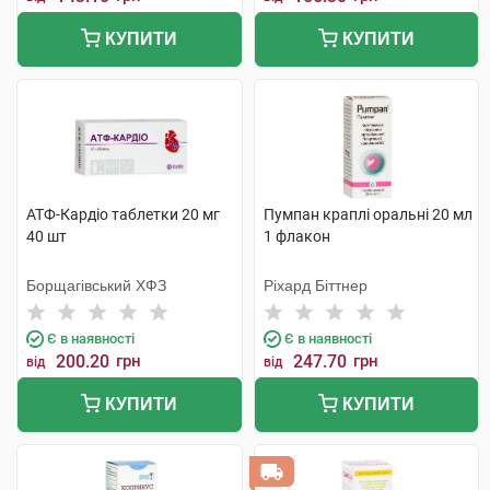
КУПИТИ
КУПИТИ
АТФ-Кардіо таблетки 20 мг
Пумпан краплі оральні 20 мл
40 шт
1 флакон
Борщагівський ХФЗ
Ріхард Біттнер
Є в наявності
Є в наявності
200.20
грн
247.70
грн
від
від
КУПИТИ
КУПИТИ