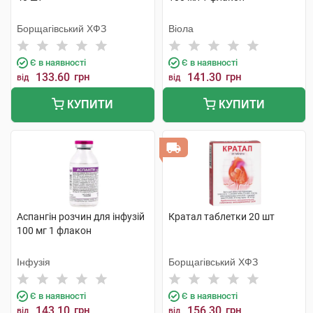
Борщагівський ХФЗ
Віола
Є в наявності
Є в наявності
133.60
грн
141.30
грн
від
від
КУПИТИ
КУПИТИ
Аспангін розчин для інфузій
Кратал таблетки 20 шт
100 мг 1 флакон
Інфузія
Борщагівський ХФЗ
Є в наявності
Є в наявності
143.10
грн
156.30
грн
від
від