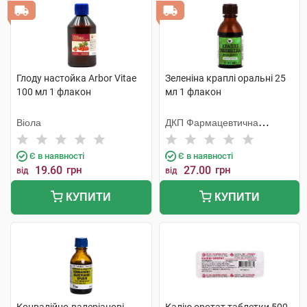
Глоду настойка Arbor Vitae
Зеленіна краплі оральні 25
100 мл 1 флакон
мл 1 флакон
Віола
ДКП Фармацевтична
фабрика
Є в наявності
Є в наявності
19.60
грн
27.00
грн
від
від
КУПИТИ
КУПИТИ