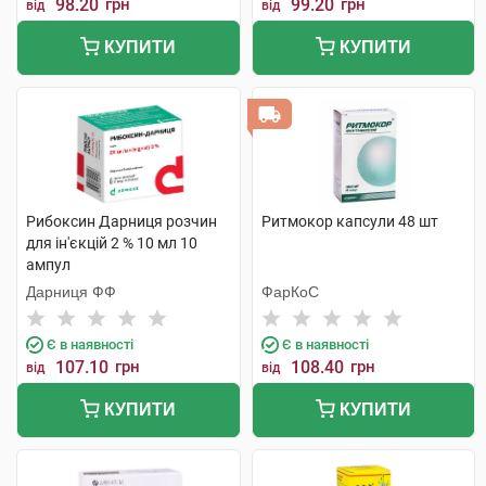
98.20
грн
99.20
грн
від
від
КУПИТИ
КУПИТИ
Рибоксин Дарниця розчин
Ритмокор капсули 48 шт
для ін'єкцій 2 % 10 мл 10
ампул
Дарниця ФФ
ФарКоС
Є в наявності
Є в наявності
107.10
грн
108.40
грн
від
від
КУПИТИ
КУПИТИ