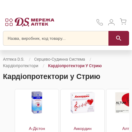
Аптека D.S.
Серцево-Судинна Система
Кардіопротектори
Кардіопротектори У Стрию
Кардіопротектори у Стрию
А-Дістон
Аккордин
Алту