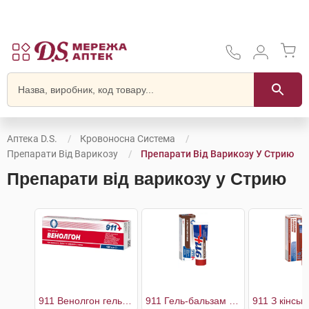
Аптека D.S.
Кровоносна Система
Препарати Від Варикозу
Препарати Від Варикозу У Стрию
Препарати від варикозу у Стрию
911 Венолгон гель для ніг
911 Гель-бальзам для ніг з екстрактом п'явки