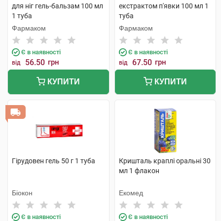
для ніг гель-бальзам 100 мл
екстрактом п'явки 100 мл 1
1 туба
туба
Фармаком
Фармаком
Є в наявності
Є в наявності
56.50
грн
67.50
грн
від
від
КУПИТИ
КУПИТИ
Гірудовен гель 50 г 1 туба
Кришталь краплі оральні 30
мл 1 флакон
Біокон
Екомед
Є в наявності
Є в наявності