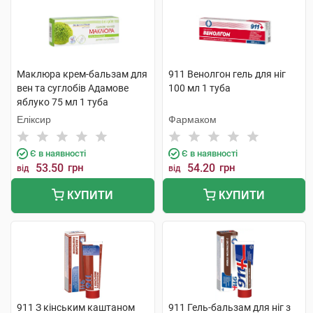
Маклюра крем-бальзам для
911 Венолгон гель для ніг
вен та суглобів Адамове
100 мл 1 туба
яблуко 75 мл 1 туба
Еліксир
Фармаком
Є в наявності
Є в наявності
53.50
грн
54.20
грн
від
від
КУПИТИ
КУПИТИ
911 З кінським каштаном
911 Гель-бальзам для ніг з