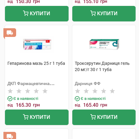
150.30
грн
155.10
грн
від
від
КУПИТИ
КУПИТИ
Гепаринова мазь 25 г 1 туба
Троксерутин Дарниця гель
20 мг/г 30 г 1 туба
ДКП Фармацевтична
Дарниця ФФ
фабрика
Є в наявності
Є в наявності
165.30
грн
165.40
грн
від
від
КУПИТИ
КУПИТИ