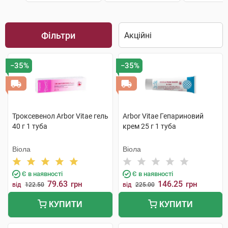
Фільтри
−35%
−35%
Троксевенол Arbor Vitae гель
Arbor Vitae Гепариновий
40 г 1 туба
крем 25 г 1 туба
Віола
Віола
Є в наявності
Є в наявності
79.63
146.25
грн
грн
від
122.50
від
225.00
КУПИТИ
КУПИТИ