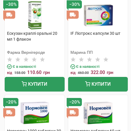
−30%
−30%
Ескузан краплі оральні 20
IF Ліотрокс капсули 30 шт
мл 1 флакон
Фарма Вернігероде
Марина ПП
Є в наявності
Є в наявності
110.60
322.00
грн
грн
від
158.00
від
460.00
КУПИТИ
КУПИТИ
−20%
−20%