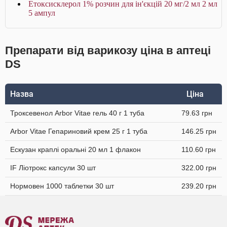
Етоксисклерол 1% розчин для ін'єкцій 20 мг/2 мл 2 мл
5 ампул
Препарати від варикозу ціна в аптеці
DS
Назва
Ціна
Троксевенол Arbor Vitae гель 40 г 1 туба
79.63 грн
Arbor Vitae Гепариновий крем 25 г 1 туба
146.25 грн
Ескузан краплі оральні 20 мл 1 флакон
110.60 грн
IF Ліотрокс капсули 30 шт
322.00 грн
Нормовен 1000 таблетки 30 шт
239.20 грн