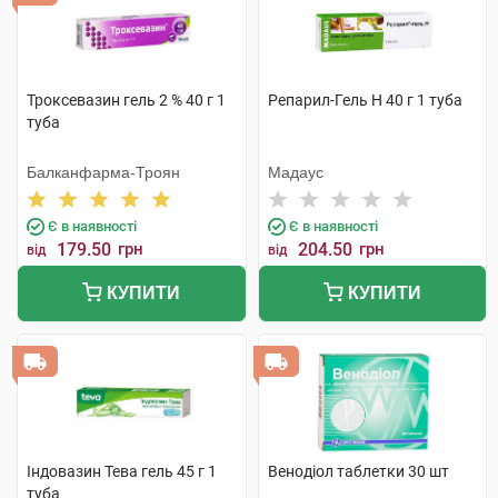
Троксевазин гель 2 % 40 г 1
Репарил-Гель Н 40 г 1 туба
туба
Балканфарма-Троян
Мадаус
Є в наявності
Є в наявності
179.50
грн
204.50
грн
від
від
КУПИТИ
КУПИТИ
Індовазин Тева гель 45 г 1
Венодіол таблетки 30 шт
туба