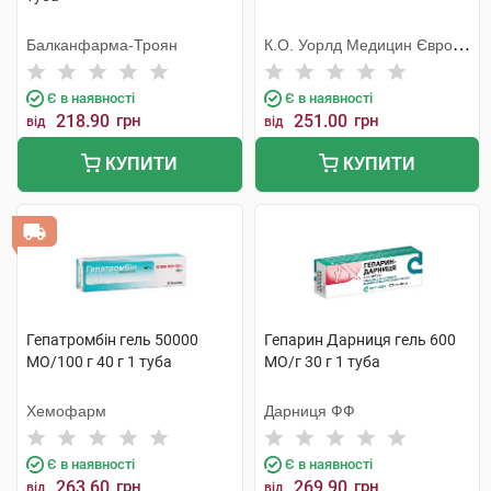
Балканфарма-Троян
К.О. Уорлд Медицин Європа
С.Р.Л.
Є в наявності
Є в наявності
218.90
грн
251.00
грн
від
від
КУПИТИ
КУПИТИ
Гепатромбін гель 50000
Гепарин Дарниця гель 600
МО/100 г 40 г 1 туба
МО/г 30 г 1 туба
Хемофарм
Дарниця ФФ
Є в наявності
Є в наявності
263.60
грн
269.90
грн
від
від