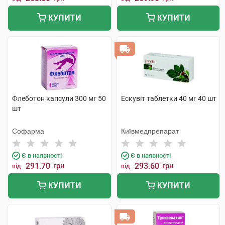
КУПИТИ
КУПИТИ
Флеботон капсули 300 мг 50
Ескувіт таблетки 40 мг 40 шт
шт
Софарма
Київмедпрепарат
Є в наявності
Є в наявності
291.70
грн
293.60
грн
від
від
КУПИТИ
КУПИТИ