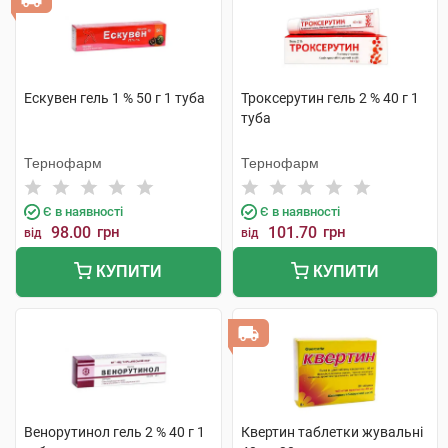
Ескувен гель 1 % 50 г 1 туба
Троксерутин гель 2 % 40 г 1
туба
Тернофарм
Тернофарм
Є в наявності
Є в наявності
98.00
грн
101.70
грн
від
від
КУПИТИ
КУПИТИ
Венорутинол гель 2 % 40 г 1
Квертин таблетки жувальні