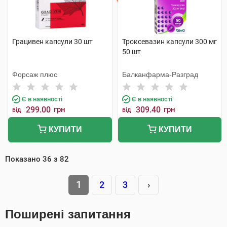
Грацивен капсули 30 шт
Троксевазин капсули 300 мг
50 шт
Форсаж плюс
Балканфарма-Разград
Є в наявності
Є в наявності
299.00
грн
309.40
грн
від
від
КУПИТИ
КУПИТИ
Показано
36
з
82
1
2
3
›
Поширені запитання