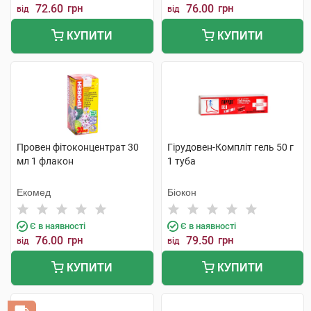
72.60
грн
76.00
грн
від
від
КУПИТИ
КУПИТИ
Провен фітоконцентрат 30
Гірудовен-Компліт гель 50 г
мл 1 флакон
1 туба
Екомед
Біокон
Є в наявності
Є в наявності
76.00
грн
79.50
грн
від
від
КУПИТИ
КУПИТИ