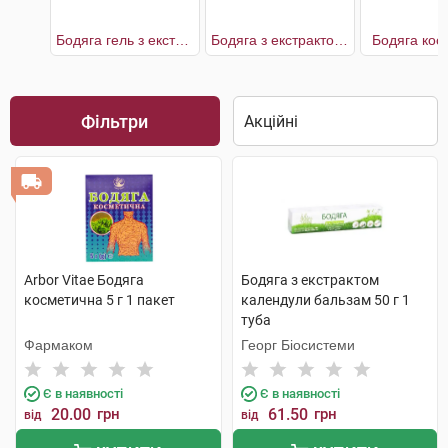
Бодяга гель з екстрактами цілющих рослин
Бодяга з екстрактом календули
Бодяга кос
Фільтри
Arbor Vitae Бодяга
Бодяга з екстрактом
косметична 5 г 1 пакет
календули бальзам 50 г 1
туба
Фармаком
Георг Біосистеми
Є в наявності
Є в наявності
20.00
грн
61.50
грн
від
від