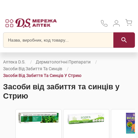
Аптека D.S.
Дерматологічні Препарати
Засоби Від Забиття Та Синців
Засоби Від Забиття Та Синців У Стрию
Засоби від забиття та синців у
Стрию