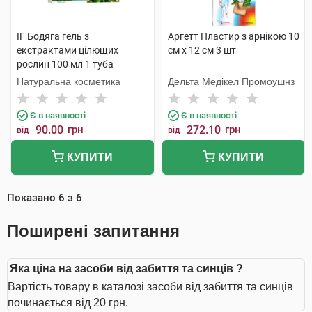
IF Бодяга гель з
Аргетт Пластир з арнікою 10
екстрактами цілющих
см х 12 см 3 шт
рослин 100 мл 1 туба
Натуральна косметика
Дельта Медікел Промоушнз
Є в наявності
Є в наявності
90.00
грн
272.10
грн
від
від
КУПИТИ
КУПИТИ
Показано
6
з
6
Поширені запитання
Яка ціна на засоби від забиття та синців ?
Вартість товару в каталозі засоби від забиття та синців
починається від 20 грн.