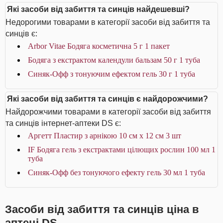
Які засоби від забиття та синців найдешевші?
Недорогими товарами в категорії засоби від забиття та
синців є:
Arbor Vitae Бодяга косметична 5 г 1 пакет
Бодяга з екстрактом календули бальзам 50 г 1 туба
Синяк-Офф з тонуючим ефектом гель 30 г 1 туба
Які засоби від забиття та синців є найдорожчими?
Найдорожчими товарами в категорії засоби від забиття
та синців інтернет-аптеки DS є:
Аргетт Пластир з арнікою 10 см х 12 см 3 шт
IF Бодяга гель з екстрактами цілющих рослин 100 мл 1
туба
Синяк-Офф без тонуючого ефекту гель 30 мл 1 туба
Засоби від забиття та синців ціна в
аптеці DS