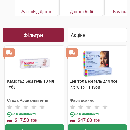
АльпеКід Денто
Дентол Бебі
Камістад
Фільтри
Камістад Бебі гель 10 мл 1
Дентол Бебі гель для ясен
туба
7,5 % 15 г 1 туба
Стада Арцнайміттель
Фармасайнс
Є в наявності
Є в наявності
217.50
грн
247.60
грн
від
від