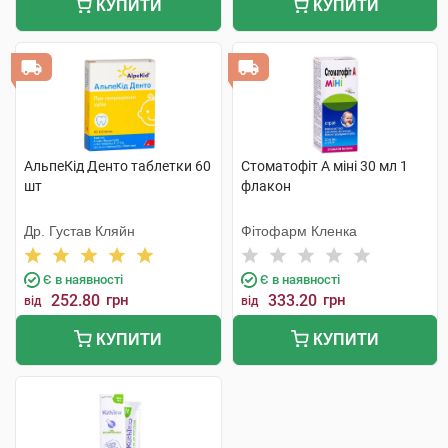
КУПИТИ
КУПИТИ
АльпеКід Денто таблетки 60
Стоматофіт А міні 30 мл 1
шт
флакон
Др. Густав Кляйн
Фітофарм Кленка
Є в наявності
Є в наявності
252.80
грн
333.20
грн
від
від
КУПИТИ
КУПИТИ