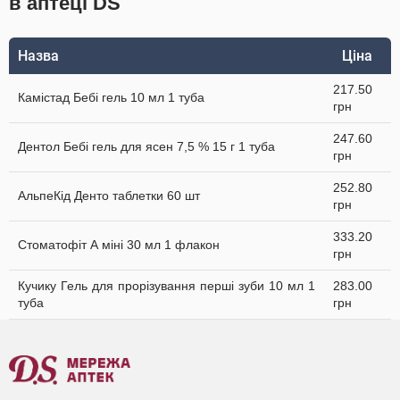
в аптеці DS
Назва
Ціна
217.50
Камістад Бебі гель 10 мл 1 туба
грн
247.60
Дентол Бебі гель для ясен 7,5 % 15 г 1 туба
грн
252.80
АльпеКід Денто таблетки 60 шт
грн
333.20
Стоматофіт А міні 30 мл 1 флакон
грн
Кучику Гель для прорізування перші зуби 10 мл 1
283.00
туба
грн