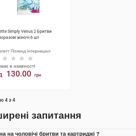
lette Simply Venus 2 Бритви
оразові жіночі 6 шт
ллетт Поленд Інтернешнл
має в наявності
130.00
д
грн
АНАЛОГИ
но
4
з
4
ирені запитання
на на чоловічі бритви та картриджі ?