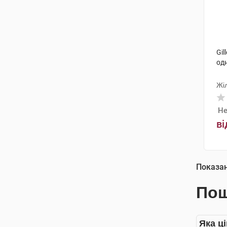
Gil
одн
Жі
Не
ві
Показа
Пош
Яка ці