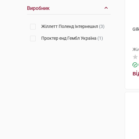
Виробник
Жіллетт Поленд Інтернешнл
(3)
Gil
Проктер енд Гембл Україна
(1)
Жі
ві