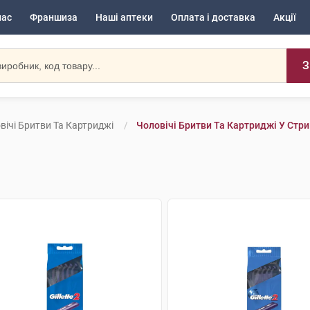
нас
Франшиза
Наші аптеки
Оплата і доставка
Акції
З
вічі Бритви Та Картриджі
Чоловічі Бритви Та Картриджі У Стр