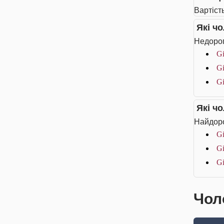
Вартість
Які ч
Недорог
Gi
Gi
Gi
Які ч
Найдоро
Gi
Gi
Gi
Чоло