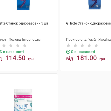
lette Станок одноразовий 5 шт
Gillette Станок одноразови
ллетт Поленд Інтернешнл
Проктер енд Гембл Україна
Є в наявності
Є в наявності
114.50
181.00
д
від
грн
грн
КУПИТИ
КУПИТИ