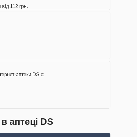
 від 112 грн.
тернет-аптеки DS є:
 в аптеці DS