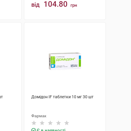
104.80
від
грн
КУПИТИ
шт
Домідон IF таблетки 10 мг 30 шт
Фармак
Є в наявності