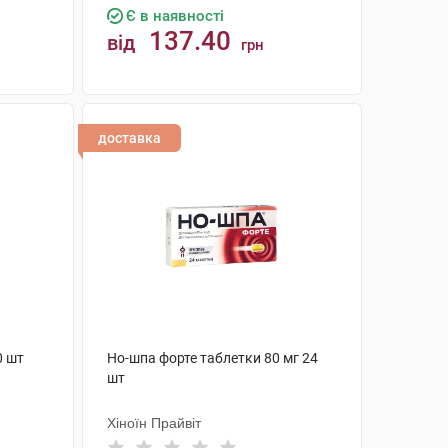
Є в наявності
137.40
від
грн
КУПИТИ
доставка
0 шт
Но-шпа форте таблетки 80 мг 24
шт
Хіноїн Прайвіт