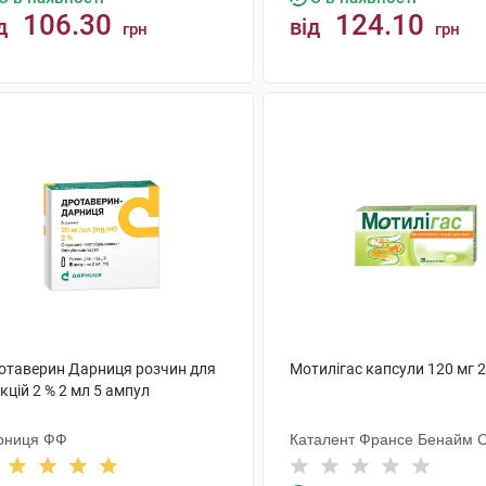
106.30
124.10
д
від
грн
грн
КУПИТИ
КУПИТИ
отаверин Дарниця розчин для
Мотилігас капсули 120 мг 
єкцій 2 % 2 мл 5 ампул
рниця ФФ
Каталент Франсе Бенайм 