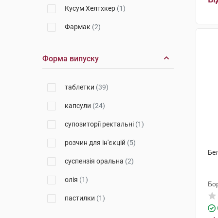
Кусум Хелтхкер
(1)
Фармак
(2)
Дарниця ФФ
(2)
Форма випуску
Каталент Франсе Бенайм СА
(2)
Сава Хелскеа
(2)
таблетки
(39)
Берлін-Хемі
(2)
капсули
(24)
Янссен-Сілаг
(2)
супозиторії ректальні
(1)
Медокемі
(1)
розчин для ін'єкцій
(5)
Бел
Кусум Фарм
(3)
суспензія оральна
(2)
Польфарма
(2)
олія
(1)
Бо
Гледфарм ЛТД
(2)
пастилки
(1)
Дельта Медікел
(1)