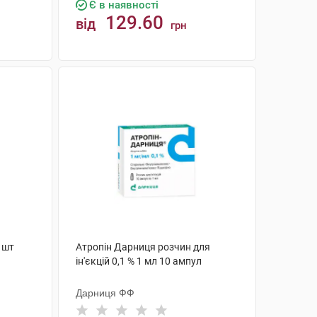
Є в наявності
129.60
від
грн
КУПИТИ
 шт
Атропін Дарниця розчин для
ін'єкцій 0,1 % 1 мл 10 ампул
Дарниця ФФ