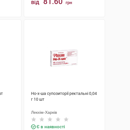
81.60
від
грн
КУПИТИ
шт
Но-х-ша супозиторії ректальні 0,04
г 10 шт
Лекхім-Харків
Є в наявності