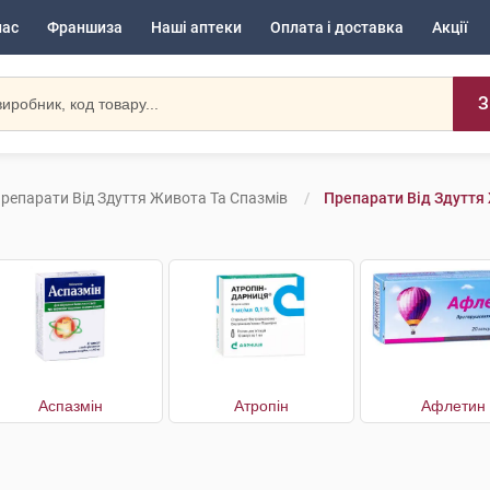
нас
Франшиза
Наші аптеки
Оплата і доставка
Акції
З
репарати Від Здуття Живота Та Спазмів
Препарати Від Здуття
Аспазмін
Атропін
Афлетин