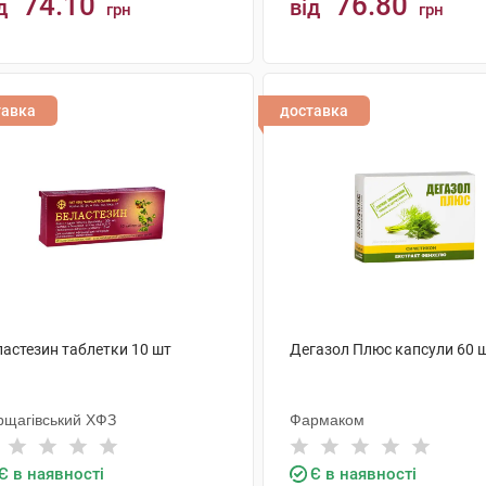
74.10
76.80
д
від
грн
грн
КУПИТИ
КУПИТИ
тавка
доставка
ластезин таблетки 10 шт
Дегазол Плюс капсули 60 
рщагівський ХФЗ
Фармаком
Є в наявності
Є в наявності