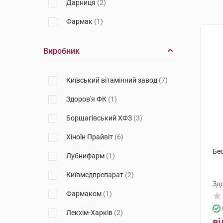
Дарниця
(2)
Фармак
(1)
Виробник
Київський вітамінний завод
(7)
Здоров'я ФК
(1)
Борщагівський ХФЗ
(3)
Хіноїн Прайвіт
(6)
Бе
Лубнифарм
(1)
Київмедпрепарат
(2)
Зд
Фармаком
(1)
Лекхім-Харків
(2)
ві