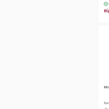
ві
Мо
Киї