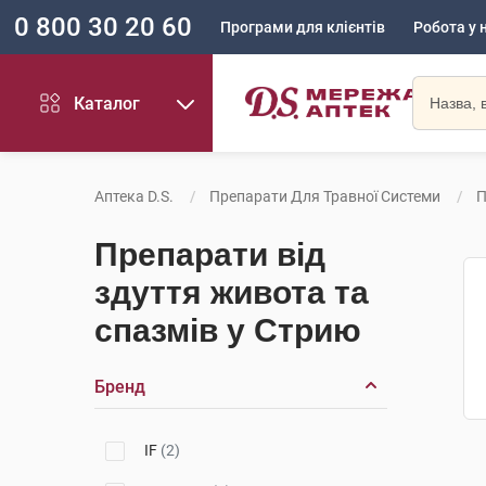
0 800 30 20 60
Програми для клієнтів
Робота у 
Каталог
Аптека D.S.
Препарати Для Травної Системи
П
Препарати від
здуття живота та
спазмів у Стрию
Бренд
IF
(2)