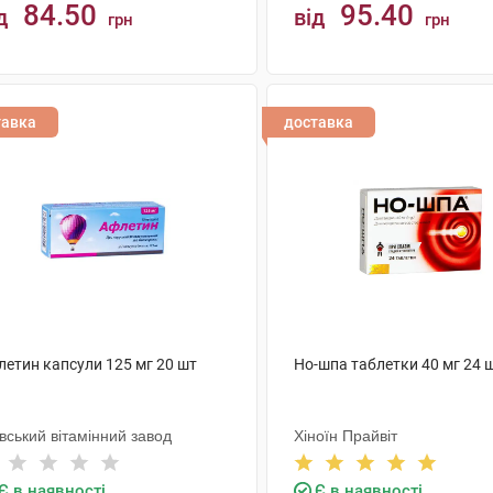
84.50
95.40
д
від
грн
грн
КУПИТИ
КУПИТИ
тавка
доставка
летин капсули 125 мг 20 шт
Но-шпа таблетки 40 мг 24 
вський вітамінний завод
Хіноїн Прайвіт
Є в наявності
Є в наявності