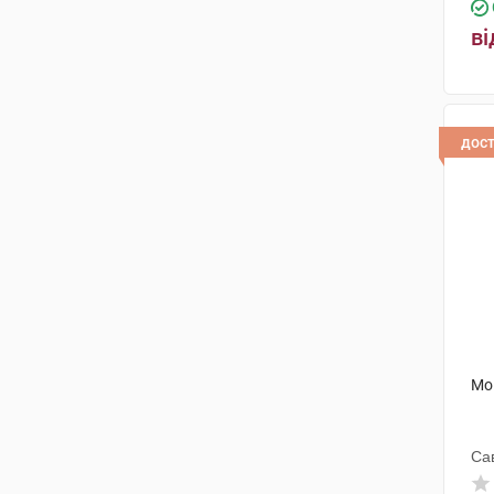
ві
дос
Мо
Са