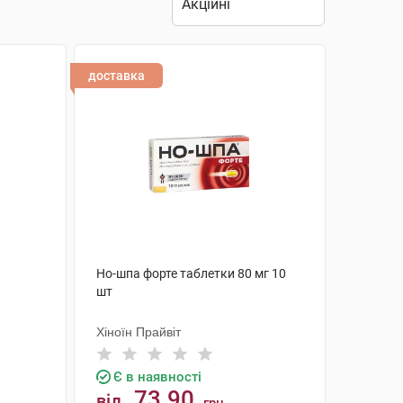
доставка
Но-шпа форте таблетки 80 мг 10
шт
Хіноїн Прайвіт
Є в наявності
73.90
від