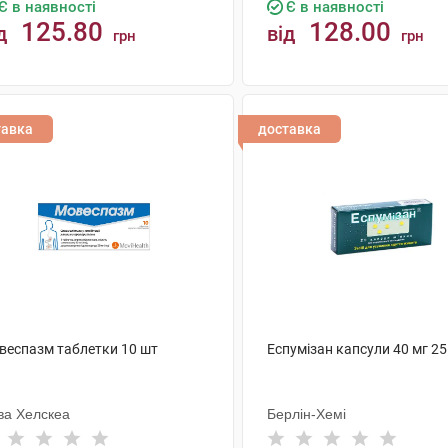
Є в наявності
Є в наявності
125.80
128.00
д
від
грн
грн
КУПИТИ
КУПИТИ
тавка
доставка
веспазм таблетки 10 шт
Еспумізан капсули 40 мг 25
ва Хелскеа
Берлін-Хемі