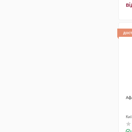
Практурі Продактс
(1)
ві
Санека Фармасьютікалз
(1)
Др. Густав Кляйн
(1)
дос
ПРО. МЕД. ЦС Прага
(2)
Технолог
(2)
Омніфарма Київ
(2)
Біологіше Хайльміттель Хеель
(2)
Лабораторії Майолі Спіндлер
(1)
Аф
Майлан
(1)
Альфасігма
(1)
Киї
Альпіфлор
(1)