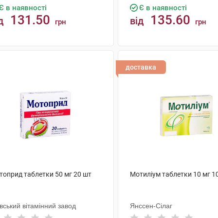
Є в наявності
Є в наявності
131.50
135.60
д
від
грн
грн
КУПИТИ
КУПИТИ
доставка
топрид таблетки 50 мг 20 шт
Мотиліум таблетки 10 мг 1
вський вітамінний завод
Янссен-Сілаг