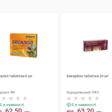
салол таблетки 6 шт
Бекарбон таблетки 20 шт
оров'я ФК
Борщагівський ХФЗ
Є в наявності
Є в наявності
62.50
63.20
д
від