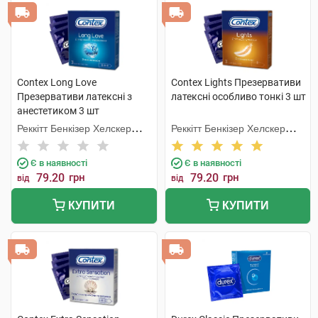
Contex Long Love
Contex Lights Презервативи
Презервативи латексні з
латексні особливо тонкі 3 шт
анестетиком 3 шт
Реккітт Бенкізер Хелскер
Реккітт Бенкізер Хелскер
Мануфектурінг
Мануфектурінг
Є в наявності
Є в наявності
79.20
грн
79.20
грн
від
від
КУПИТИ
КУПИТИ