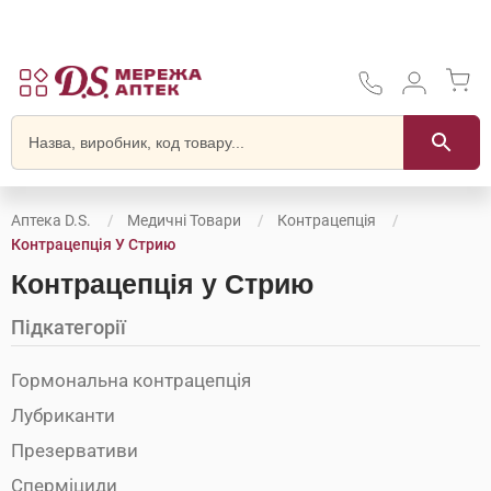
Аптека D.S.
Медичні Товари
Контрацепція
Контрацепція У Стрию
Контрацепція у Стрию
Підкатегорії
Гормональна контрацепція
Лубриканти
Презервативи
Сперміциди