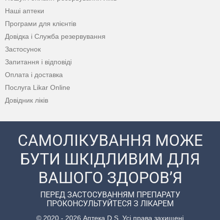
Наші аптеки
Програми для клієнтів
Довідка і Служба резервування
Застосунок
Запитання і відповіді
Оплата і доставка
Послуга Likar Online
Довідник ліків
САМОЛІКУВАННЯ МОЖЕ
БУТИ ШКІДЛИВИМ ДЛЯ
ВАШОГО ЗДОРОВ’Я
ПЕРЕД ЗАСТОСУВАННЯМ ПРЕПАРАТУ
ПРОКОНСУЛЬТУЙТЕСЯ З ЛІКАРЕМ
© 2020 - 2026 Аптека D.S. Усі права захищені