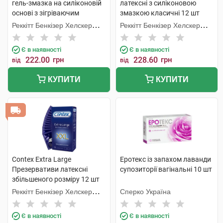
гель-змазка на силіконовій
латексні з силіконовою
основі з зігріваючим
змазкою класичні 12 шт
ефектом 50 мл 1 флакон
Реккітт Бенкізер Хелскер
Реккітт Бенкізер Хелскер
Мануфектурінг
Мануфектурінг
Є в наявності
Є в наявності
222.00
грн
228.60
грн
від
від
КУПИТИ
КУПИТИ
Contex Extra Large
Еротекс із запахом лаванди
Презервативи латексні
супозиторії вагінальні 10 шт
збільшеного розміру 12 шт
Реккітт Бенкізер Хелскер
Сперко Україна
Мануфектурінг
Є в наявності
Є в наявності