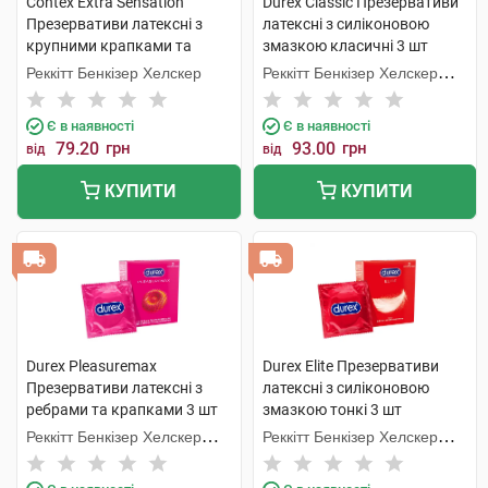
Contex Extra Sensation
Durex Classic Презервативи
Презервативи латексні з
латексні з силіконовою
крупними крапками та
змазкою класичні 3 шт
ребрами 3 шт
Реккітт Бенкізер Хелскер
Реккітт Бенкізер Хелскер
Мануфектурінг
Є в наявності
Є в наявності
79.20
грн
93.00
грн
від
від
КУПИТИ
КУПИТИ
Durex Pleasuremax
Durex Elite Презервативи
Презервативи латексні з
латексні з силіконовою
ребрами та крапками 3 шт
змазкою тонкі 3 шт
Реккітт Бенкізер Хелскер
Реккітт Бенкізер Хелскер
Мануфектурінг
Мануфектурінг