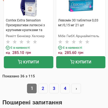
Contex Extra Sensation
Левомін 30 таблетки 0,03
Презервативи латексні з
мг/0,15 мг 21 шт
крупними крапками та
ребрами 12 шт
Реккітт Бенкізер Хелскер
Мібе ГмбХ Арцнайміттель
Є в наявності
Є в наявності
285.10
грн
285.60
грн
від
від
КУПИТИ
КУПИТИ
Показано
36
з
115
1
2
3
4
›
Поширені запитання