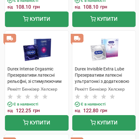
Є в наявності
Є в наявності
108.10
грн
108.10
грн
від
від
КУПИТИ
КУПИТИ
Durex Intense Orgasmic
Durex Invisible Extra Lube
Презервативи латексні
Презервативи латексні
рельєфні, зі стимулюючим
ультратонкі з додатковою
гелем-змазкою 3 шт
змазкою 3 шт
Реккітт Бенкізер Хелскер
Реккітт Бенкізер Хелскер
Є в наявності
Є в наявності
122.25
грн
122.80
грн
від
від
КУПИТИ
КУПИТИ