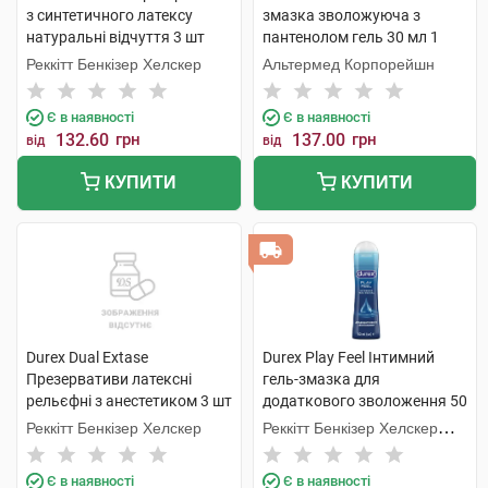
з синтетичного латексу
змазка зволожуюча з
натуральні відчуття 3 шт
пантенолом гель 30 мл 1
туба
Реккітт Бенкізер Хелскер
Альтермед Корпорейшн
Є в наявності
Є в наявності
132.60
грн
137.00
грн
від
від
КУПИТИ
КУПИТИ
Durex Dual Extase
Durex Play Feel Інтимний
Презервативи латексні
гель-змазка для
рельєфні з анестетиком 3 шт
додаткового зволоження 50
мл 1 флакон
Реккітт Бенкізер Хелскер
Реккітт Бенкізер Хелскер
Мануфектурінг
Є в наявності
Є в наявності