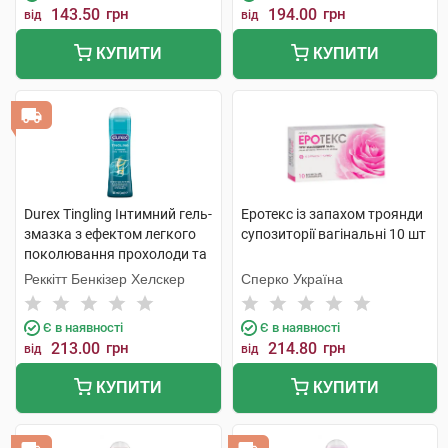
143.50
грн
194.00
грн
від
від
КУПИТИ
КУПИТИ
Durex Tingling Інтимний гель-
Еротекс із запахом троянди
змазка з ефектом легкого
супозиторії вагінальні 10 шт
поколювання прохолоди та
зігрівання 50 мл 1 туба
Реккітт Бенкізер Хелскер
Сперко Україна
Є в наявності
Є в наявності
213.00
грн
214.80
грн
від
від
КУПИТИ
КУПИТИ