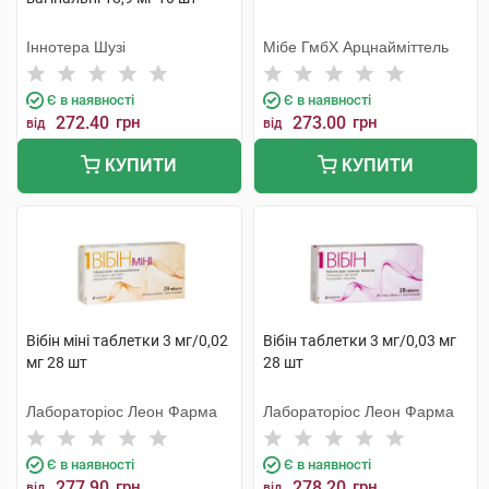
Іннотера Шузі
Мібе ГмбХ Арцнайміттель
Є в наявності
Є в наявності
272.40
грн
273.00
грн
від
від
КУПИТИ
КУПИТИ
Вібін міні таблетки 3 мг/0,02
Вібін таблетки 3 мг/0,03 мг
мг 28 шт
28 шт
Лабораторіос Леон Фарма
Лабораторіос Леон Фарма
Є в наявності
Є в наявності
277.90
грн
278.20
грн
від
від