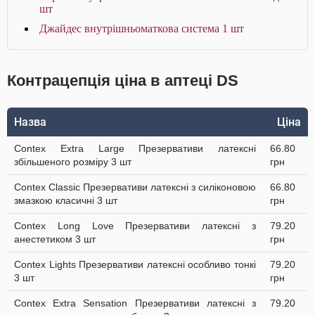
шт
Джайдес внутрішньоматкова система 1 шт
Контрацепція ціна в аптеці DS
Назва
Ціна
Contex Extra Large Презервативи латексні
66.80
збільшеного розміру 3 шт
грн
Contex Classic Презервативи латексні з силіконовою
66.80
змазкою класичні 3 шт
грн
Contex Long Love Презервативи латексні з
79.20
анестетиком 3 шт
грн
Contex Lights Презервативи латексні особливо тонкі
79.20
3 шт
грн
Contex Extra Sensation Презервативи латексні з
79.20