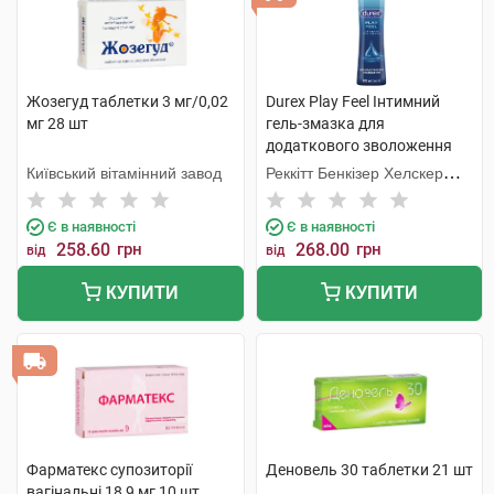
Жозегуд таблетки 3 мг/0,02
Durex Play Feel Інтимний
мг 28 шт
гель-змазка для
додаткового зволоження
100 мл флакон
Київський вітамінний завод
Реккітт Бенкізер Хелскер
Мануфектурінг
Є в наявності
Є в наявності
258.60
грн
268.00
грн
від
від
КУПИТИ
КУПИТИ
Фарматекс супозиторії
Деновель 30 таблетки 21 шт
вагінальні 18,9 мг 10 шт