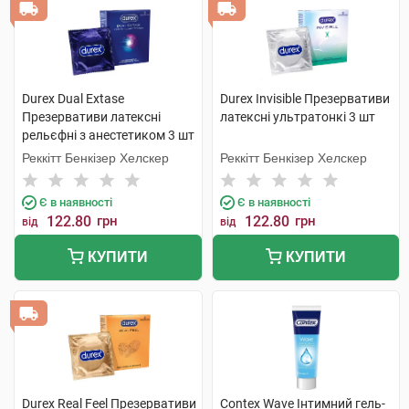
Durex Dual Extase
Durex Invisible Презервативи
Презервативи латексні
латексні ультратонкі 3 шт
рельєфні з анестетиком 3 шт
Реккітт Бенкізер Хелскер
Реккітт Бенкізер Хелскер
Є в наявності
Є в наявності
122.80
грн
122.80
грн
від
від
КУПИТИ
КУПИТИ
Durex Real Feel Презервативи
Contex Wave Інтимний гель-