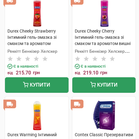
Durex Cheeky Strawberry
Durex Cheeky Cherry
Інтимний гель-змазка зі
Інтимний гель-змазка зі
смаком та ароматом
смаком та ароматом вишні
полуниці 50 мл 1 флакон
50 мл 1 флакон
Реккітт Бенкізер Хелскер
Реккітт Бенкізер Хелскер
Мануфектурінг
Є в наявності
Є в наявності
215.70
грн
219.10
грн
від
від
КУПИТИ
КУПИТИ
Durex Warming Інтимний
Contex Classic Презервативи