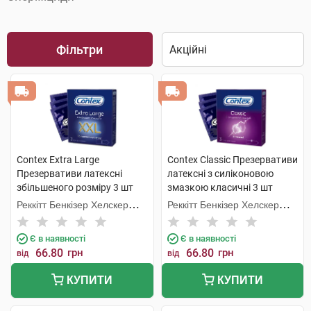
Фільтри
Contex Extra Large
Contex Classic Презервативи
Презервативи латексні
латексні з силіконовою
збільшеного розміру 3 шт
змазкою класичні 3 шт
Реккітт Бенкізер Хелскер
Реккітт Бенкізер Хелскер
Мануфектурінг
Мануфектурінг
Є в наявності
Є в наявності
66.80
грн
66.80
грн
від
від
КУПИТИ
КУПИТИ