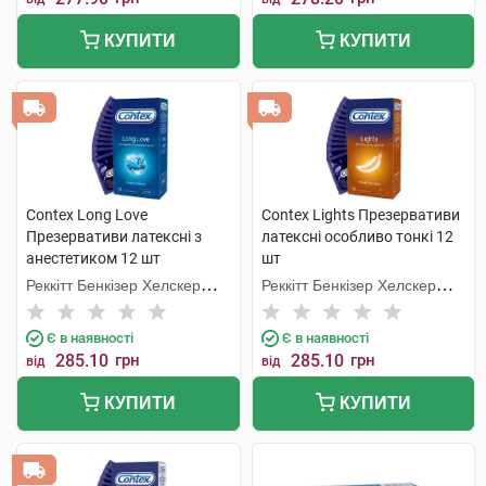
КУПИТИ
КУПИТИ
Contex Long Love
Contex Lights Презервативи
Презервативи латексні з
латексні особливо тонкі 12
анестетиком 12 шт
шт
Реккітт Бенкізер Хелскер
Реккітт Бенкізер Хелскер
Мануфектурінг
Мануфектурінг
Є в наявності
Є в наявності
285.10
грн
285.10
грн
від
від
КУПИТИ
КУПИТИ