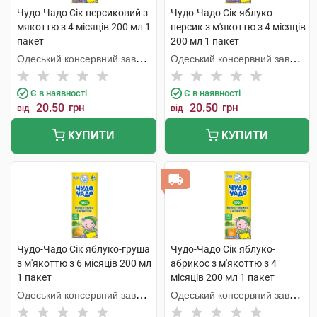
Чудо-Чадо Сік персиковий з
Чудо-Чадо Сік яблуко-
мякоттю з 4 місяців 200 мл 1
персик з м'якоттю з 4 місяців
пакет
200 мл 1 пакет
Одеський консервний завод
Одеський консервний завод
дитячого харчування
дитячого харчування
Є в наявності
Є в наявності
20.50
грн
20.50
грн
від
від
КУПИТИ
КУПИТИ
Чудо-Чадо Сік яблуко-груша
Чудо-Чадо Сік яблуко-
з м'якоттю з 6 місяців 200 мл
абрикос з м'якоттю з 4
1 пакет
місяців 200 мл 1 пакет
Одеський консервний завод
Одеський консервний завод
дитячого харчування
дитячого харчування