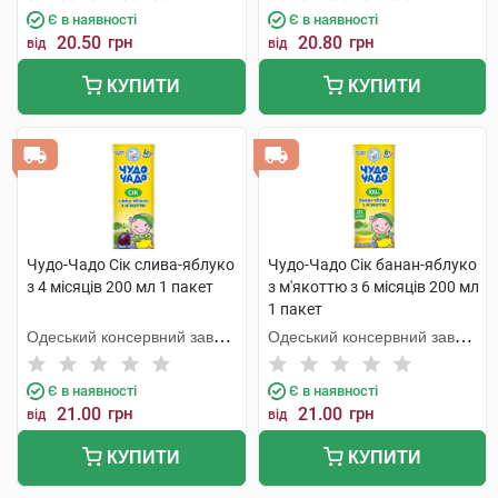
Є в наявності
Є в наявності
20.50
грн
20.80
грн
від
від
КУПИТИ
КУПИТИ
Чудо-Чадо Сік слива-яблуко
Чудо-Чадо Сік банан-яблуко
з 4 місяців 200 мл 1 пакет
з м'якоттю з 6 місяців 200 мл
1 пакет
Одеський консервний завод
Одеський консервний завод
дитячого харчування
дитячого харчування
Є в наявності
Є в наявності
21.00
грн
21.00
грн
від
від
КУПИТИ
КУПИТИ