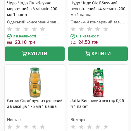
Чудо-Чадо Сік яблучно-
Чудо-Чадо Сік Яблучний
морквяний з 6 місяців 200
неосвітлений з 4 месяців 200
мл 1 пакет
мл 1 пачка
Одеський консервний завод
Одеський консервний завод
дитячого харчування
дитячого харчування
Є в наявності
Є в наявності
23.10
грн
24.50
грн
від
від
КУПИТИ
КУПИТИ
Gerber Сік яблучно-грушевий
Jaffa Вишневий нектар 0,95
з 6 місяців 175 мл 1 банка
л 1 пакет
Нестле
Вітмарк