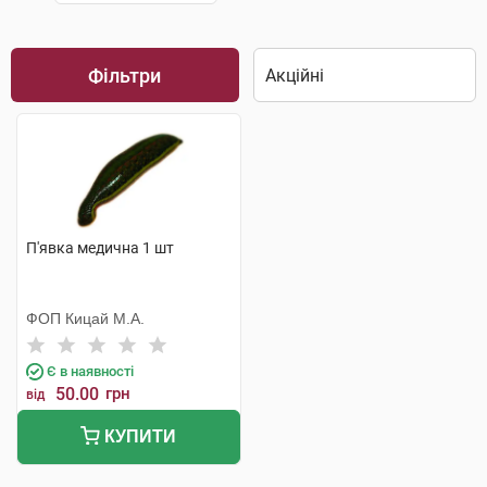
Фільтри
П'явка медична 1 шт
ФОП Кицай М.А.
Є в наявності
50.00
грн
від
КУПИТИ