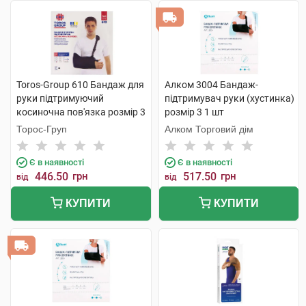
Toros-Group 610 Бандаж для
Алком 3004 Бандаж-
руки підтримуючий
підтримувач руки (хустинка)
косиночна пов'язка розмір 3
розмір 3 1 шт
чорний 1 шт
Торос-Груп
Алком Торговий дім
Є в наявності
Є в наявності
446.50
грн
517.50
грн
від
від
КУПИТИ
КУПИТИ