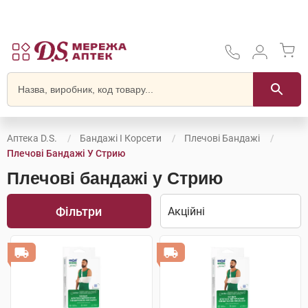
Аптека D.S.
Бандажі І Корсети
Плечові Бандажі
Плечові Бандажі У Стрию
Плечові бандажі у Стрию
Фільтри