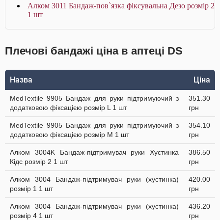
Алком 3011 Бандаж-пов`язка фіксувальна Дезо розмір 2
1 шт
Плечові бандажі ціна в аптеці DS
Назва
Ціна
MedTextile 9905 Бандаж для руки підтримуючий з
351.30
додатковою фіксацією розмір L 1 шт
грн
MedTextile 9905 Бандаж для руки підтримуючий з
354.10
додатковою фіксацією розмір M 1 шт
грн
Алком 3004K Бандаж-підтримувач руки Хустинка
386.50
Кідс розмір 2 1 шт
грн
Алком 3004 Бандаж-підтримувач руки (хустинка)
420.00
розмір 1 1 шт
грн
Алком 3004 Бандаж-підтримувач руки (хустинка)
436.20
розмір 4 1 шт
грн