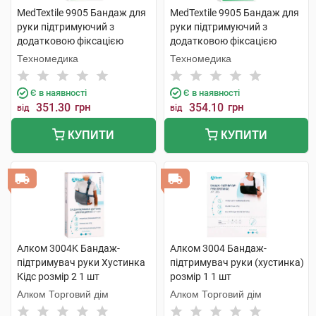
MedTextile 9905 Бандаж для
MedTextile 9905 Бандаж для
руки підтримуючий з
руки підтримуючий з
додатковою фіксацією
додатковою фіксацією
розмір L 1 шт
розмір M 1 шт
Техномедика
Техномедика
Є в наявності
Є в наявності
351.30
грн
354.10
грн
від
від
КУПИТИ
КУПИТИ
Алком 3004K Бандаж-
Алком 3004 Бандаж-
підтримувач руки Хустинка
підтримувач руки (хустинка)
Кідс розмір 2 1 шт
розмір 1 1 шт
Алком Торговий дім
Алком Торговий дім