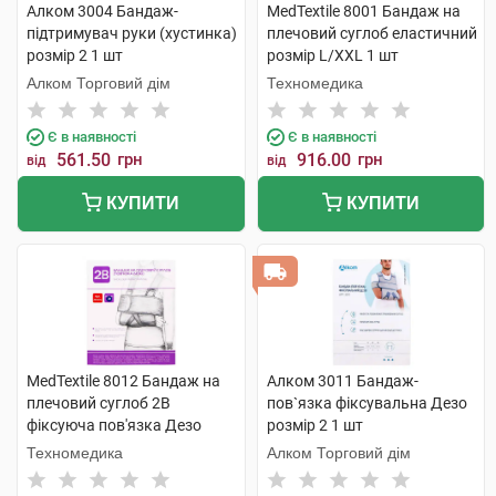
Алком 3004 Бандаж-
MedTextile 8001 Бандаж на
підтримувач руки (хустинка)
плечовий суглоб еластичний
розмір 2 1 шт
розмір L/XXL 1 шт
Алком Торговий дім
Техномедика
Є в наявності
Є в наявності
561.50
грн
916.00
грн
від
від
КУПИТИ
КУПИТИ
MedTextile 8012 Бандаж на
Алком 3011 Бандаж-
плечовий суглоб 2B
пов`язка фіксувальна Дезо
фіксуюча пов'язка Дезо
розмір 2 1 шт
розмір S/M 1 шт
Техномедика
Алком Торговий дім