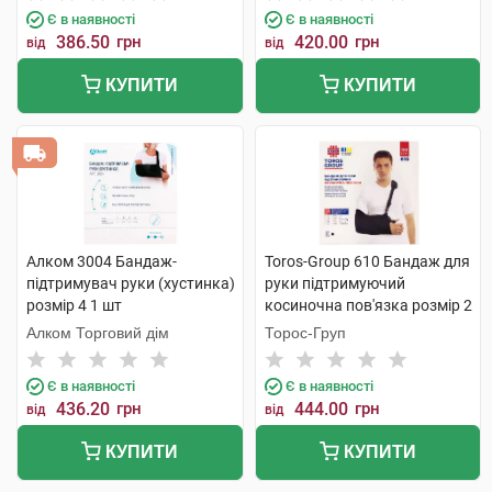
Є в наявності
Є в наявності
386.50
грн
420.00
грн
від
від
КУПИТИ
КУПИТИ
Алком 3004 Бандаж-
Toros-Group 610 Бандаж для
підтримувач руки (хустинка)
руки підтримуючий
розмір 4 1 шт
косиночна пов'язка розмір 2
чорний 1 шт
Алком Торговий дім
Торос-Груп
Є в наявності
Є в наявності
436.20
грн
444.00
грн
від
від
КУПИТИ
КУПИТИ