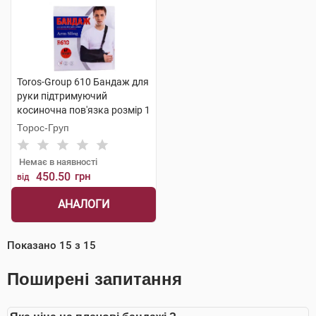
Toros-Group 610 Бандаж для
руки підтримуючий
косиночна пов'язка розмір 1
чорний 1 шт
Торос-Груп
Немає в наявності
450.50
грн
від
АНАЛОГИ
Показано
15
з
15
Поширені запитання