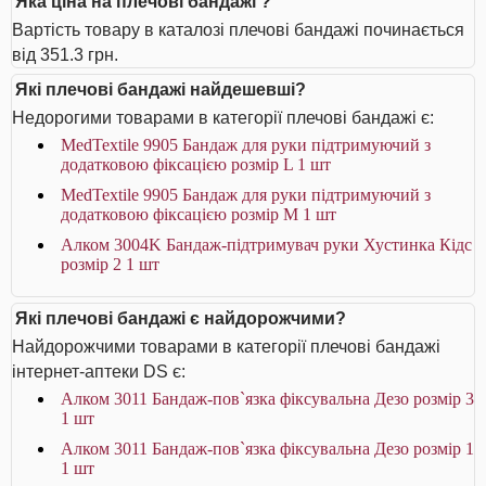
Яка ціна на плечові бандажі ?
Вартість товару в каталозі плечові бандажі починається
від 351.3 грн.
Які плечові бандажі найдешевші?
Недорогими товарами в категорії плечові бандажі є:
MedTextile 9905 Бандаж для руки підтримуючий з
додатковою фіксацією розмір L 1 шт
MedTextile 9905 Бандаж для руки підтримуючий з
додатковою фіксацією розмір M 1 шт
Алком 3004K Бандаж-підтримувач руки Хустинка Кідс
розмір 2 1 шт
Які плечові бандажі є найдорожчими?
Найдорожчими товарами в категорії плечові бандажі
інтернет-аптеки DS є:
Алком 3011 Бандаж-пов`язка фіксувальна Дезо розмір 3
1 шт
Алком 3011 Бандаж-пов`язка фіксувальна Дезо розмір 1
1 шт