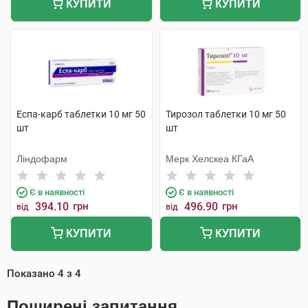
КУПИТИ
КУПИТИ
Еспа-карб таблетки 10 мг 50
Тирозол таблетки 10 мг 50
шт
шт
Ліндофарм
Мерк Хелскеа КГаА
Є в наявності
Є в наявності
394.10
грн
496.90
грн
від
від
КУПИТИ
КУПИТИ
Показано
4
з
4
Поширені запитання