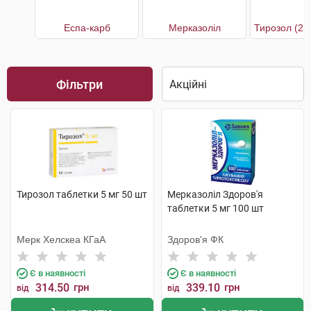
Еспа-карб
Мерказоліл
Фільтри
Тирозол таблетки 5 мг 50 шт
Мерказоліл Здоров'я
таблетки 5 мг 100 шт
Мерк Хелскеа КГаА
Здоров'я ФК
Є в наявності
Є в наявності
314.50
грн
339.10
грн
від
від